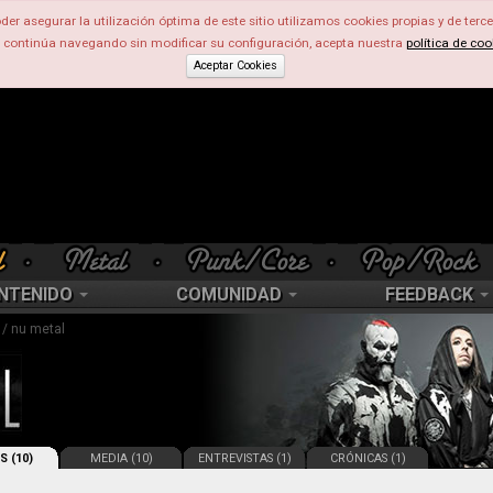
der asegurar la utilización óptima de este sitio utilizamos cookies propias y de terce
d continúa navegando sin modificar su configuración, acepta nuestra
política de coo
Aceptar Cookies
NTENIDO
COMUNIDAD
FEEDBACK
l / nu metal
S (10)
MEDIA (10)
ENTREVISTAS (1)
CRÓNICAS (1)