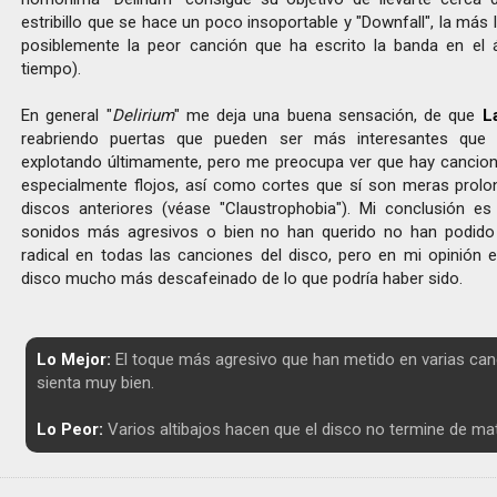
estribillo que se hace un poco insoportable y "Downfall", la más l
posiblemente la peor canción que ha escrito la banda en el 
tiempo).
En general "
Delirium
" me deja una buena sensación, de que
L
reabriendo puertas que pueden ser más interesantes que 
explotando últimamente, pero me preocupa ver que hay cancio
especialmente flojos, así como cortes que sí son meras prol
discos anteriores (véase "Claustrophobia"). Mi conclusión es 
sonidos más agresivos o bien no han querido no han podido
radical en todas las canciones del disco, pero en mi opinión e
disco mucho más descafeinado de lo que podría haber sido.
Lo Mejor:
El toque más agresivo que han metido en varias can
sienta muy bien.
Lo Peor:
Varios altibajos hacen que el disco no termine de mat