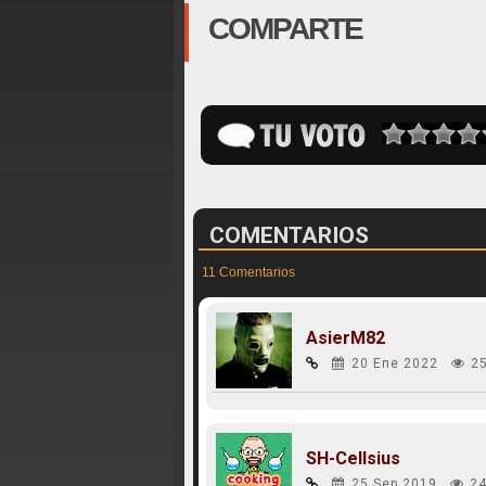
COMPARTE
COMENTARIOS
11 Comentarios
AsierM82
20 Ene 2022
2
SH-Cellsius
25 Sep 2019
24