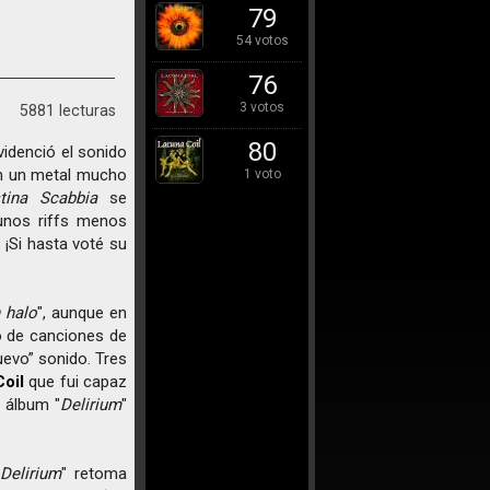
79
54 votos
76
3 votos
5881 lecturas
80
idenció el sonido
on un metal mucho
1 voto
stina Scabbia
se
nos riffs menos
 ¡Si hasta voté su
 halo
", aunque en
o de canciones de
uevo” sonido. Tres
oil
que fui capaz
 álbum "
Delirium
"
"
Delirium
" retoma