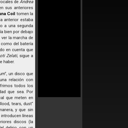
vocales de
Andrea
n sus anteriores
na Coil
tomen la
a anterior estaba
do a una segunda
ía bien por debajo
e ver la marcha de
í como del batería
ndo en cuenta que
ti Zelati
, sigue a
e haber.
ium
", un disco que
una relación con
frimos todos los
idad que sea. Por
cal que meten en
ood, tears, dust"
anera, y que sin
introducen líneas
iores discos (la
el delirio con un