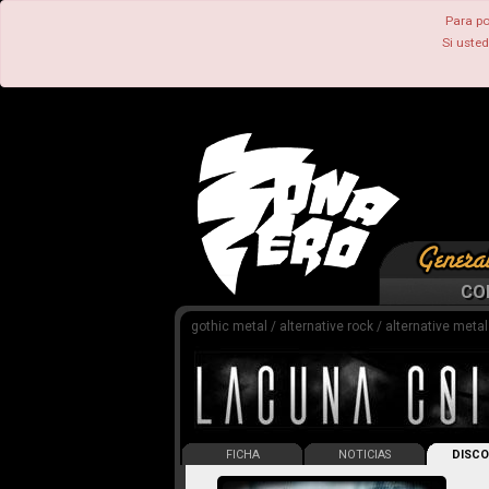
Para po
Si uste
CO
gothic metal / alternative rock / alternative meta
FICHA
NOTICIAS
DISCO