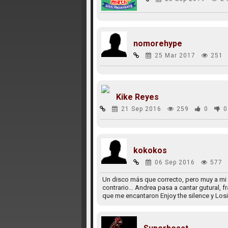
nomorehype
25 Mar 2017
251
Kike Reyes
21 Sep 2016
259
0
0
kokokos
06 Sep 2016
577
Un disco más que correcto, pero muy a mi 
contrario... Andrea pasa a cantar gutural,
que me encantaron Enjoy the silence y Losi