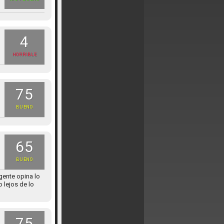
4
HORRIBLE
75
BUENO
65
BUENO
gente opina lo
 lejos de lo
75