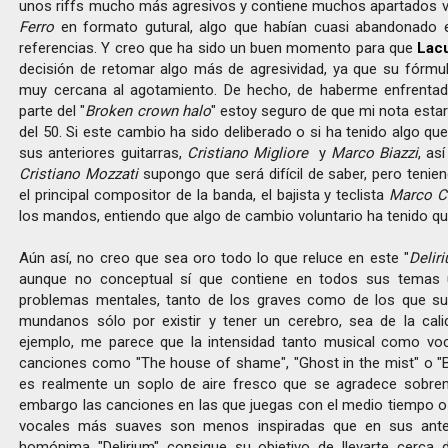
unos riffs mucho más agresivos y contiene muchos apartados 
Ferro
en formato gutural, algo que habían cuasi abandonado e
referencias. Y creo que ha sido un buen momento para que
Lacu
decisión de retomar algo más de agresividad, ya que su fórmul
muy cercana al agotamiento. De hecho, de haberme enfrenta
parte del "
Broken crown halo
" estoy seguro de que mi nota estar
del 50. Si este cambio ha sido deliberado o si ha tenido algo qu
sus anteriores guitarras,
Cristiano Migliore
y
Marco Biazzi
, as
Cristiano Mozzati
supongo que será difícil de saber, pero tenie
el principal compositor de la banda, el bajista y teclista
Marco Co
los mandos, entiendo que algo de cambio voluntario ha tenido qu
Aún así, no creo que sea oro todo lo que reluce en este "
Delir
aunque no conceptual sí que contiene en todos sus temas 
problemas mentales, tanto de los graves como de los que su
mundanos sólo por existir y tener un cerebro, sea de la cal
ejemplo, me parece que la intensidad tanto musical como vo
canciones como "The house of shame", "Ghost in the mist" o "Bl
es realmente un soplo de aire fresco que se agradece sobrem
embargo las canciones en las que juegas con el medio tiempo o 
vocales más suaves son menos inspiradas que en sus anter
homónima "Delirium" consigue su objetivo de llevarte cerca d