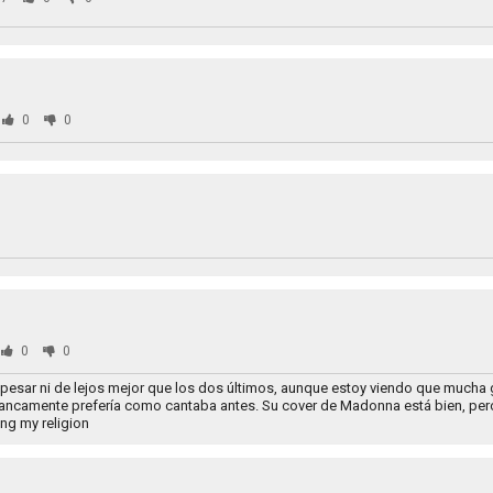
0
0
0
0
pesar ni de lejos mejor que los dos últimos, aunque estoy viendo que mucha 
 francamente prefería como cantaba antes. Su cover de Madonna está bien, pero
ng my religion