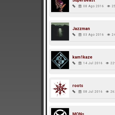
Superbeast
08 Ago 2016
2
Jazzman
03 Ago 2016
2
kam1kaze
14 Jul 2016
22
roots
08 Jul 2016
26
MONs