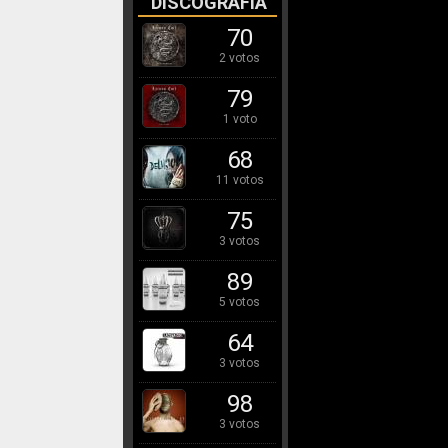
DISCOGRAFÍA
70
2 votos
79
1 voto
68
11 votos
75
3 votos
89
5 votos
64
3 votos
98
3 votos