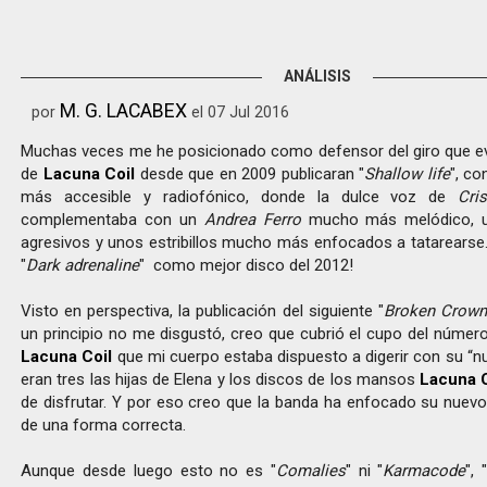
ANÁLISIS
M. G. LACABEX
por
el 07 Jul 2016
Muchas veces me he posicionado como defensor del giro que ev
de
Lacuna Coil
desde que en 2009 publicaran "
Shallow life
", c
más accesible y radiofónico, donde la dulce voz de
Cri
complementaba con un
Andrea Ferro
mucho más melódico, u
agresivos y unos estribillos mucho más enfocados a tatarearse.
"
Dark adrenaline
" como mejor disco del 2012!
Visto en perspectiva, la publicación del siguiente "
Broken Crown
un principio no me disgustó, creo que cubrió el cupo del númer
Lacuna Coil
que mi cuerpo estaba dispuesto a digerir con su “n
eran tres las hijas de Elena y los discos de los mansos
Lacuna C
de disfrutar. Y por eso creo que la banda ha enfocado su nuevo
de una forma correcta.
Aunque desde luego esto no es "
Comalies
" ni "
Karmacode
", 