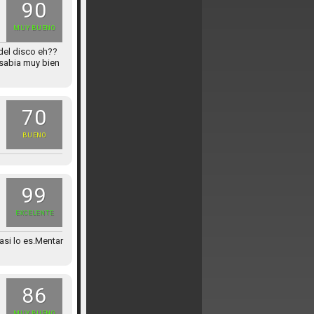
90
MUY BUENO
 del disco eh??
 sabia muy bien
70
BUENO
99
EXCELENTE
asi lo es.Mentar
86
MUY BUENO