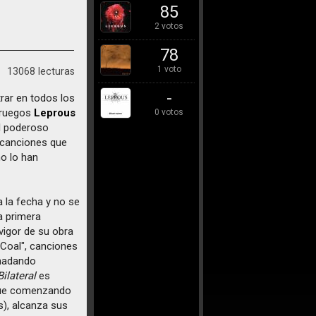
85
2 votos
78
1 voto
13068 lecturas
-
rar en todos los
oruegos
Leprous
0 votos
al poderoso
 canciones que
no lo han
 la fecha y no se
a primera
vigor de su obra
"Coal", canciones
 nadando
Bilateral
es
 que comenzando
s), alcanza sus