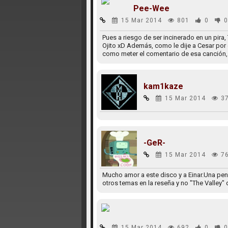
Pee-Wee
15 Mar 2014
801
0
0
Pues a riesgo de ser incinerado en un pira,
Ojito xD Además, como le dije a Cesar por 
como meter el comentario de esa canción, 
kam1kaze
15 Mar 2014
3
-GeR-
15 Mar 2014
7
Mucho amor a este disco y a Einar.Una pena
otros temas en la reseña y no "The Valley" 
15 Mar 2014
692
0
0