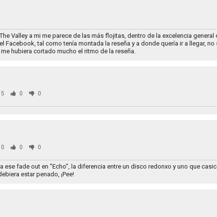
 The Valley a mi me parece de las más flojitas, dentro de la excelencia general
el Facebook, tal como tenía montada la reseña y a donde quería ir a llegar, no
me hubiera cortado mucho el ritmo de la reseña.
75
0
0
60
0
0
 ese fade out en "Echo", la diferencia entre un disco redonxo y uno que casic
debiera estar penado, ¡Pee!