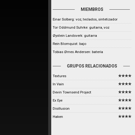
MIEMBROS
Einar Solberg: voz, teclados, sintetizador
Tor Oddmund Suhrke: guitarra, voz
Øystein Landsverk: guitarra
Rein Blomquist: bajo
Tobias Ørnes Andersen: batería
GRUPOS RELACIONADOS
Textures
In Vain
Devin Townsend Project
Ex Eye
Disillusion
Haken