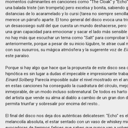
momentos culminantes en canciones como "The Cloak" y "Echo".
una balada triste (sin trompeta) pero excelsa y bonita, sabiendo 
distancias de lo acaramelado y lo cursi (tarea no siempre sencilla
merece un párrafo aparte. El tono general del disco evoca una tr
un desasosiego sutil del que cuesta un mundo deshacerse, pero 
una gran capacidad para emocionar y sacar el lado más sensible
no hay más que escuchar un tema como "Salt" para comprobar l
anteriormente, porque a pesar de su inicio lúgubre, te atrae cua
con sus susurros, su mágica atmósfera y la sugerente voz de
Ei
este paraíso.
Porque si hay algo que hace que la propuesta de este disco sea cr
hipnótica es sin lugar a dudas el impecable e impresionante traba
Einard Solberg
. Parecía imposible subir el nivel mostrado en el an
en estas canciones ha conseguido la cuadratura del círculo, mejo
inmejorable, de un modo incluso sobrenatural. De todos es harto
del artista que vende su alma al diablo a cambio de un gran don di
permita triunfar y sobresalir por encima del resto…
El final del disco nos deja dos auténticas delicatesen: "Echo" es e
melancolía absoluta, el estar sentado con un vaso de whiskey mi
evocadoras de tiempos felices que sabes que nunca van a volver. 