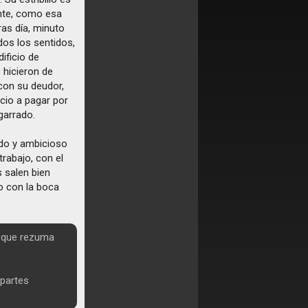
ente, como esa
ras día, minuto
os los sentidos,
ificio de
 hicieron de
 con su deudor,
ecio a pagar por
garrado.
do y ambicioso
trabajo, con el
 salen bien
 con la boca
se que rezuma
 partes