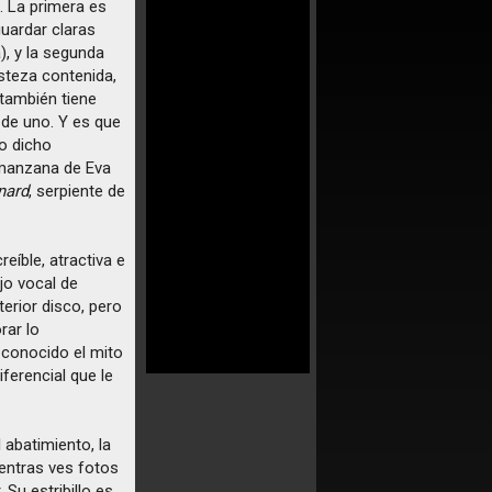
 La primera es
guardar claras
), y la segunda
isteza contenida,
también tiene
 de uno. Y es que
o dicho
l manzana de Eva
nard
, serpiente de
eíble, atractiva e
jo vocal de
terior disco, pero
rar lo
 conocido el mito
ferencial que le
l abatimiento, la
entras ves fotos
Su estribillo es