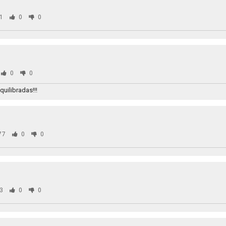
1
0
0
0
0
uilibradas!!!
77
0
0
3
0
0