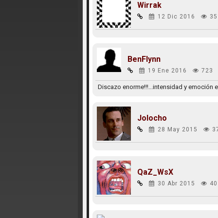
Wirrak
12 Dic 2016
35
BenFlynn
19 Ene 2016
723
Discazo enorme!!!...intensidad y emoción eq
Jolocho
28 May 2015
3
QaZ_WsX
30 Abr 2015
40