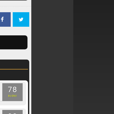
78
BUENO