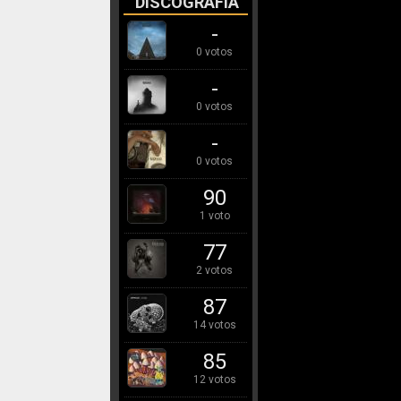
DISCOGRAFÍA
-
0 votos
-
0 votos
-
0 votos
90
1 voto
77
2 votos
87
14 votos
85
12 votos