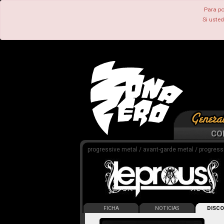
Para po
Si uste
CO
progressive metal / avant-garde metal / progressiv
FICHA
NOTICIAS
DISCO