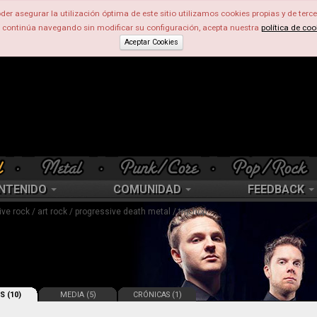
der asegurar la utilización óptima de este sitio utilizamos cookies propias y de terce
d continúa navegando sin modificar su configuración, acepta nuestra
política de coo
Aceptar Cookies
NTENIDO
COMUNIDAD
FEEDBACK
e rock / art rock / progressive death metal / trip-hop
S (10)
MEDIA (5)
CRÓNICAS (1)