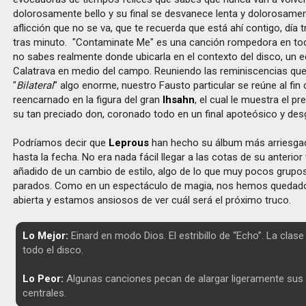
dolorosamente bello y su final se desvanece lenta y dolorosam
aflicción que no se va, que te recuerda que está ahí contigo, día t
tras minuto. "Contaminate Me" es una canción rompedora en tod
no sabes realmente donde ubicarla en el contexto del disco, un ed
Calatrava en medio del campo. Reuniendo las reminiscencias que
"
Bilateral
"
algo enorme, nuestro Fausto particular se reúne al fin
reencarnado en la figura del gran
Ihsahn
, el cual le muestra el pr
su tan preciado don, coronado todo en un final apoteósico y des
Podríamos decir que
Leprous
han hecho su álbum más arriesga
hasta la fecha. No era nada fácil llegar a las cotas de su anterior 
añadido de un cambio de estilo, algo de lo que muy pocos grupos
parados. Como en un espectáculo de magia, nos hemos quedado
abierta y estamos ansiosos de ver cuál será el próximo truco.
Lo Mejor:
Einard en modo Dios. El estribillo de “Echo”. La cla
todo el disco.
Lo Peor:
Algunas canciones pecan de alargar ligeramente sus
centrales.