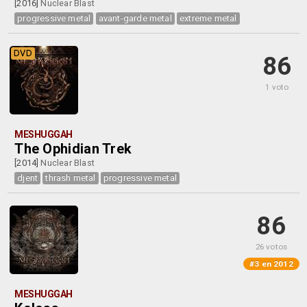
[2016]
Nuclear Blast
progressive metal
avant-garde metal
extreme metal
DVD
86
1 voto
MESHUGGAH
The Ophidian Trek
[2014]
Nuclear Blast
djent
thrash metal
progressive metal
86
26 votos
#3 en 2012
MESHUGGAH