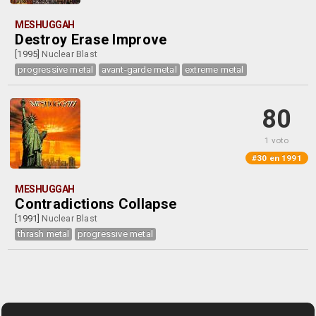
MESHUGGAH
Destroy Erase Improve
[1995]
Nuclear Blast
progressive metal
avant-garde metal
extreme metal
80
1 voto
#30 en 1991
MESHUGGAH
Contradictions Collapse
[1991]
Nuclear Blast
thrash metal
progressive metal