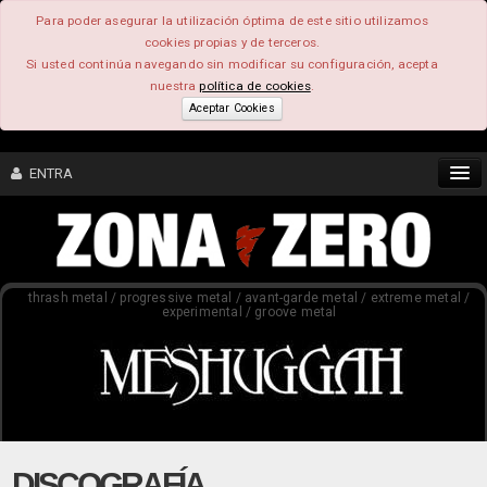
Para poder asegurar la utilización óptima de este sitio utilizamos
cookies propias y de terceros.
Si usted continúa navegando sin modificar su configuración, acepta
nuestra
política de cookies
.
Aceptar Cookies
ENTRA
CONTENIDO
thrash metal / progressive metal / avant-garde metal / extreme metal /
COMUNIDAD
experimental / groove metal
FEEEDBACK
FOROS
DISCOGRAFÍA