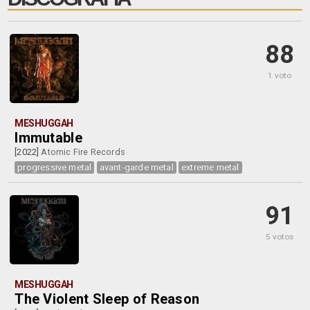
88
1 voto
MESHUGGAH
Immutable
[2022]
Atomic Fire Records
progressive metal
avant-garde metal
extreme metal
91
5 votos
MESHUGGAH
The Violent Sleep of Reason