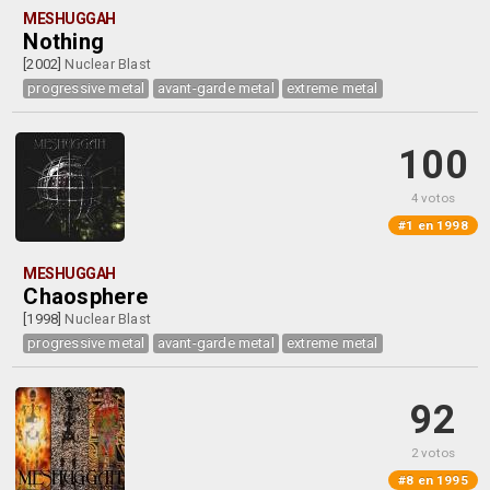
MESHUGGAH
Nothing
[2002]
Nuclear Blast
progressive metal
avant-garde metal
extreme metal
100
4 votos
#1 en 1998
MESHUGGAH
Chaosphere
[1998]
Nuclear Blast
progressive metal
avant-garde metal
extreme metal
92
2 votos
#8 en 1995