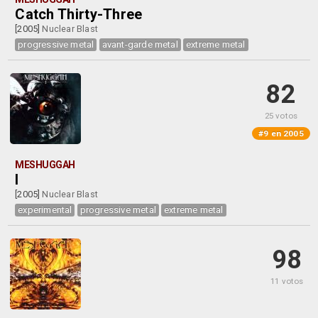
Catch Thirty-Three
[2005]
Nuclear Blast
progressive metal
avant-garde metal
extreme metal
82
25 votos
#9 en 2005
MESHUGGAH
I
[2005]
Nuclear Blast
experimental
progressive metal
extreme metal
98
11 votos