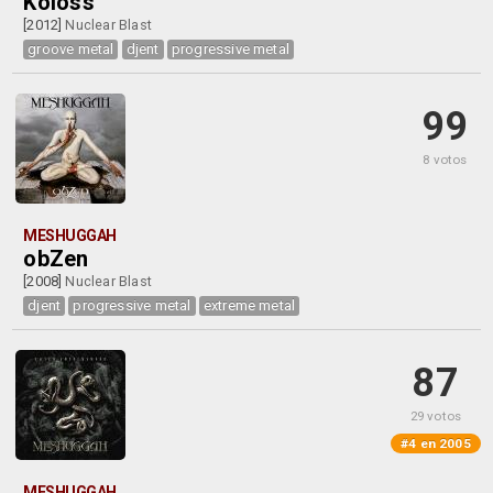
Koloss
[2012]
Nuclear Blast
groove metal
djent
progressive metal
99
8 votos
MESHUGGAH
obZen
[2008]
Nuclear Blast
djent
progressive metal
extreme metal
87
29 votos
#4 en 2005
MESHUGGAH