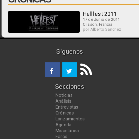
Hellfest 2011
17 de Junio de 2011
Clisson, Francia
por Alberto Sánchez
Síguenos
Secciones
Noticias
Análisis
Entrevistas
Crónicas
Lanzamientos
Agenda
Miscelánea
Foros