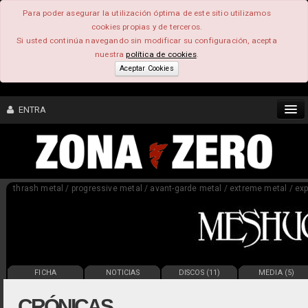
Para poder asegurar la utilización óptima de este sitio utilizamos
cookies propias y de terceros.
Si usted continúa navegando sin modificar su configuración, acepta
nuestra
política de cookies
.
Aceptar Cookies
ENTRA
CONTENIDO
thrash metal / progressive metal / avant-garde metal / extreme metal / exp
COMUNIDAD
FEEEDBACK
FOROS
FICHA
NOTICIAS
DISCOS (11)
MEDIA (5)
CRÓNICAS