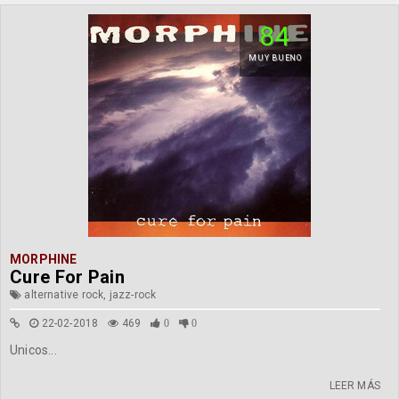
84
MUY BUENO
MORPHINE
Cure For Pain
alternative rock, jazz-rock
22-02-2018
469
0
0
Unicos...
LEER MÁS