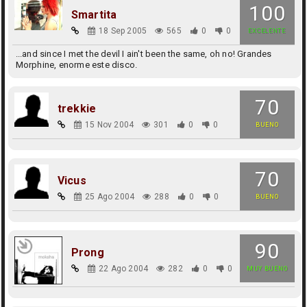
100
Smartita
18 Sep 2005
565
0
0
EXCELENTE
...and since I met the devil I ain't been the same, oh no! Grandes
Morphine, enorme este disco.
70
trekkie
15 Nov 2004
301
0
0
BUENO
70
Vicus
25 Ago 2004
288
0
0
BUENO
90
Prong
22 Ago 2004
282
0
0
MUY BUENO