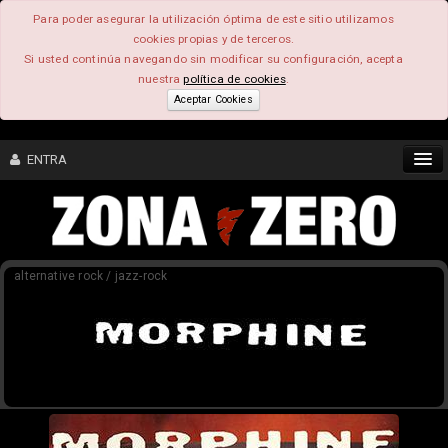
Para poder asegurar la utilización óptima de este sitio utilizamos
cookies propias y de terceros.
Si usted continúa navegando sin modificar su configuración, acepta
nuestra
política de cookies
.
Aceptar Cookies
ENTRA
CONTENIDO
alternative rock / jazz-rock
COMUNIDAD
FEEEDBACK
FOROS