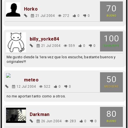
70
Horko
21 Jul 2004
272
0
0
BUENO
100
billy_yorke84
21 Jul 2004
559
0
0
EXCELENTE
Me gusto desde la 1era vez que los escuche, bastante buenos y
originales!!!
50
meteo
12 Jul 2004
522
0
0
MEDIOCRE
no me aportan tanto como a otros.
80
Darkman
26 Jun 2004
283
0
0
BUENO