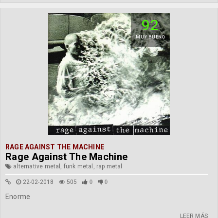
92
MUY BUENO
RAGE AGAINST THE MACHINE
Rage Against The Machine
alternative metal, funk metal, rap metal
22-02-2018
505
0
0
Enorme
LEER MÁS