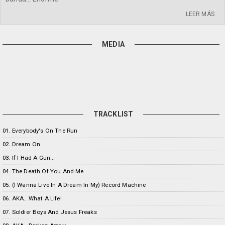
LEER MÁS
MEDIA
TRACKLIST
01. Everybody's On The Run
02. Dream On
03. If I Had A Gun...
04. The Death Of You And Me
05. (I Wanna Live In A Dream In My) Record Machine
06. AKA...What A Life!
07. Soldier Boys And Jesus Freaks