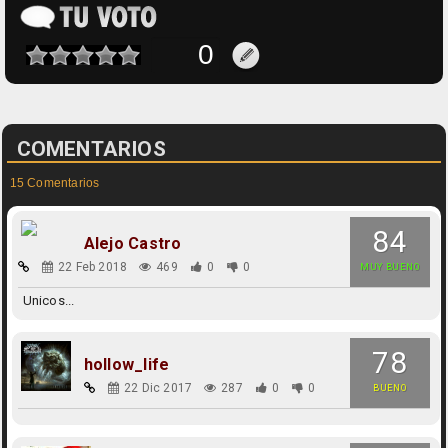
COMENTARIOS
15 Comentarios
84
Alejo Castro
22 Feb 2018
469
0
0
MUY BUENO
Unicos...
78
hollow_life
22 Dic 2017
287
0
0
BUENO