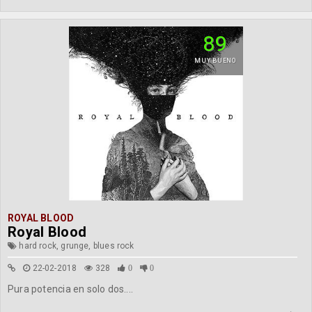
89
MUY BUENO
ROYAL BLOOD
Royal Blood
hard rock, grunge, blues rock
22-02-2018
328
0
0
Pura potencia en solo dos....