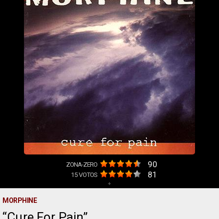
90
ZONA-ZERO
81
15
VOTOS
+
MORPHINE
Cure For Pain