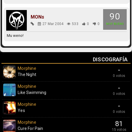
90
MONs
27 Mar 2004
533
0
0
MUY BUENO
Mu weno!
DISCOGRAFÍA
Morphine
-
The Night
0 votos
Morphine
-
Like Swimming
0 votos
Morphine
-
Yes
0 votos
Morphine
81
Cure For Pain
15 votos