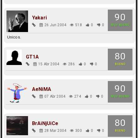
90
Yakari
26 Jun 2004
518
0
0
MUY BUENO
Unicos.
80
GT1A
15 Abr 2004
286
0
0
BUENO
90
AeNiMA
07 Abr 2004
274
0
0
MUY BUENO
80
BrAiNjUiCe
28 Mar 2004
300
0
0
BUENO