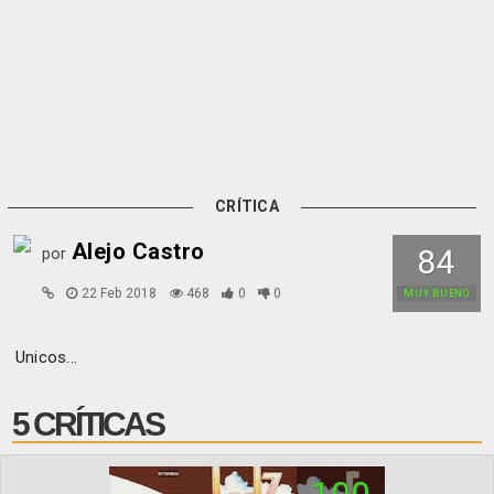
CRÍTICA
Alejo Castro
84
por
22 Feb 2018
468
0
0
MUY BUENO
Unicos...
5 CRÍTICAS
100