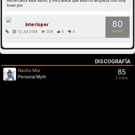
Me encanta este estilo, y me parece que este tio empieza con muy
buen pie.
80
Interloper
12 Jul 2006
208
0
0
BUENO
DISCOGRAFÍA
Nacho Mur
85
Personal Myth
2 votos