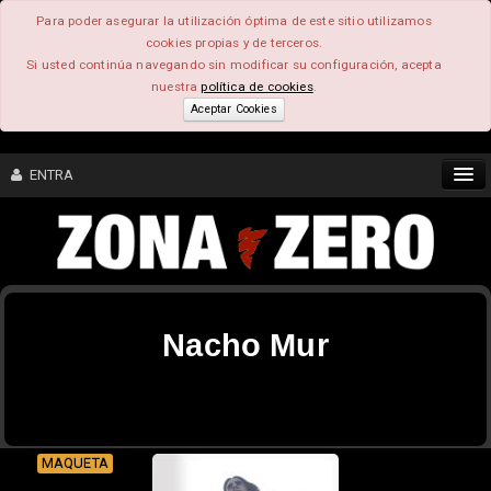
Para poder asegurar la utilización óptima de este sitio utilizamos
cookies propias y de terceros.
Si usted continúa navegando sin modificar su configuración, acepta
nuestra
política de cookies
.
Aceptar Cookies
ENTRA
CONTENIDO
COMUNIDAD
Nacho Mur
FEEEDBACK
FOROS
MAQUETA