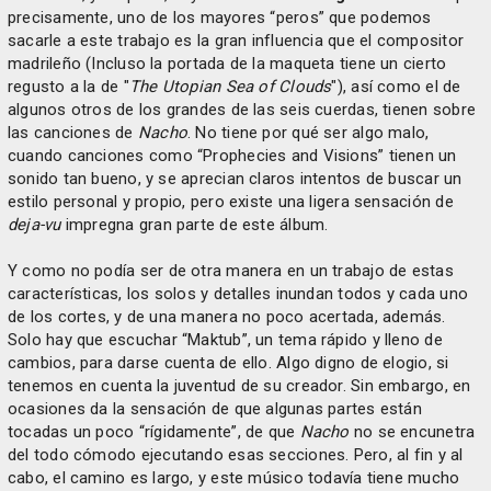
precisamente, uno de los mayores “peros” que podemos
sacarle a este trabajo es la gran influencia que el compositor
madrileño (Incluso la portada de la maqueta tiene un cierto
regusto a la de "
The Utopian Sea of Clouds
"), así como el de
algunos otros de los grandes de las seis cuerdas, tienen sobre
las canciones de
Nacho
. No tiene por qué ser algo malo,
cuando canciones como “Prophecies and Visions” tienen un
sonido tan bueno, y se aprecian claros intentos de buscar un
estilo personal y propio, pero existe una ligera sensación de
deja-vu
impregna gran parte de este álbum.
Y como no podía ser de otra manera en un trabajo de estas
características, los solos y detalles inundan todos y cada uno
de los cortes, y de una manera no poco acertada, además.
Solo hay que escuchar “Maktub”, un tema rápido y lleno de
cambios, para darse cuenta de ello. Algo digno de elogio, si
tenemos en cuenta la juventud de su creador. Sin embargo, en
ocasiones da la sensación de que algunas partes están
tocadas un poco “rígidamente”, de que
Nacho
no se encunetra
del todo cómodo ejecutando esas secciones. Pero, al fin y al
cabo, el camino es largo, y este músico todavía tiene mucho