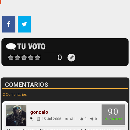
COMENTARIOS
2 Comentarios
90
gonzalo
15 Jul 2006
411
0
0
MUY BUENO