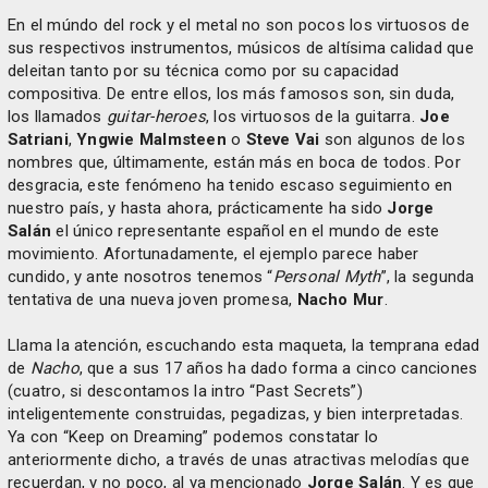
En el múndo del rock y el metal no son pocos los virtuosos de
sus respectivos instrumentos, músicos de altísima calidad que
deleitan tanto por su técnica como por su capacidad
compositiva. De entre ellos, los más famosos son, sin duda,
los llamados
guitar-heroes
, los virtuosos de la guitarra.
Joe
Satriani
,
Yngwie Malmsteen
o
Steve Vai
son algunos de los
nombres que, últimamente, están más en boca de todos. Por
desgracia, este fenómeno ha tenido escaso seguimiento en
nuestro país, y hasta ahora, prácticamente ha sido
Jorge
Salán
el único representante español en el mundo de este
movimiento. Afortunadamente, el ejemplo parece haber
cundido, y ante nosotros tenemos “
Personal Myth
”, la segunda
tentativa de una nueva joven promesa,
Nacho Mur
.
Llama la atención, escuchando esta maqueta, la temprana edad
de
Nacho
, que a sus 17 años ha dado forma a cinco canciones
(cuatro, si descontamos la intro “Past Secrets”)
inteligentemente construidas, pegadizas, y bien interpretadas.
Ya con “Keep on Dreaming” podemos constatar lo
anteriormente dicho, a través de unas atractivas melodías que
recuerdan, y no poco, al ya mencionado
Jorge Salán
. Y es que