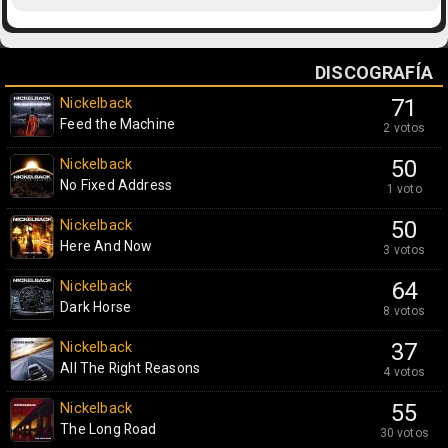
DISCOGRAFÍA
Nickelback
71
Feed the Machine
2 votos
Nickelback
50
No Fixed Address
1 voto
Nickelback
50
Here And Now
3 votos
Nickelback
64
Dark Horse
8 votos
Nickelback
37
All The Right Reasons
4 votos
Nickelback
55
The Long Road
30 votos