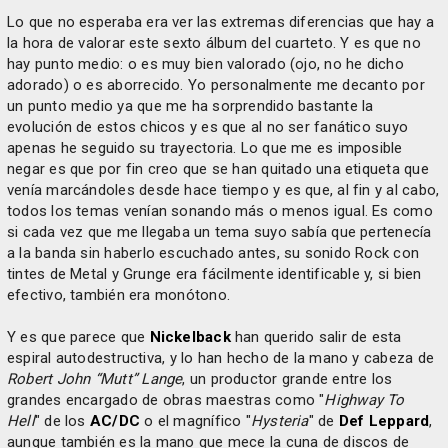
Lo que no esperaba era ver las extremas diferencias que hay a
la hora de valorar este sexto álbum del cuarteto. Y es que no
hay punto medio: o es muy bien valorado (ojo, no he dicho
adorado) o es aborrecido. Yo personalmente me decanto por
un punto medio ya que me ha sorprendido bastante la
evolución de estos chicos y es que al no ser fanático suyo
apenas he seguido su trayectoria. Lo que me es imposible
negar es que por fin creo que se han quitado una etiqueta que
venía marcándoles desde hace tiempo y es que, al fin y al cabo,
todos los temas venían sonando más o menos igual. Es como
si cada vez que me llegaba un tema suyo sabía que pertenecía
a la banda sin haberlo escuchado antes, su sonido Rock con
tintes de Metal y Grunge era fácilmente identificable y, si bien
efectivo, también era monótono.
Y es que parece que
Nickelback
han querido salir de esta
espiral autodestructiva, y lo han hecho de la mano y cabeza de
Robert John “Mutt” Lange
, un productor grande entre los
grandes encargado de obras maestras como "
Highway To
Hell
" de los
AC/DC
o el magnífico "
Hysteria
" de
Def Leppard
,
aunque también es la mano que mece la cuna de discos de