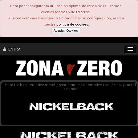
Para poder asegurar la utilización óptima de este sitio utilizamos
cookies propias y de terceros.
Si usted continúa navegando sin modificar su configuración, acepta
nuestra
política de cookies
.
Aceptar Cookies
ENTRA
CONTENIDO
hard rock / alternative metal / post-grunge / alternative rock / heavy metal
COMUNIDAD
/ dance
FEEEDBACK
FOROS