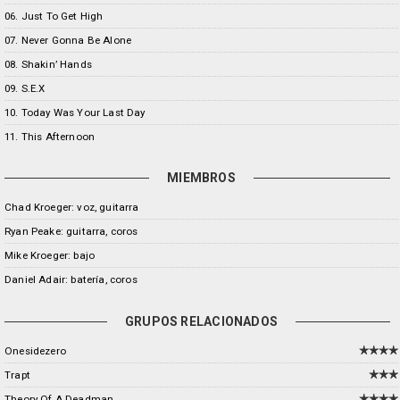
06. Just To Get High
07. Never Gonna Be Alone
08. Shakin’ Hands
09. S.E.X
10. Today Was Your Last Day
11. This Afternoon
MIEMBROS
Chad Kroeger: voz, guitarra
Ryan Peake: guitarra, coros
Mike Kroeger: bajo
Daniel Adair: batería, coros
GRUPOS RELACIONADOS
Onesidezero
Trapt
Theory Of A Deadman