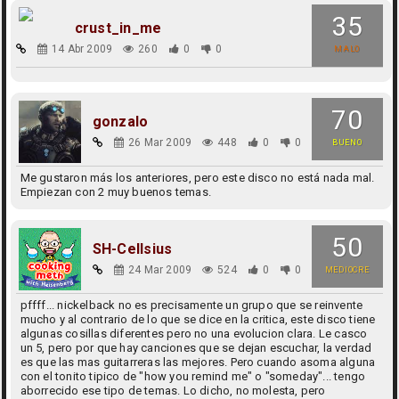
35
crust_in_me
14 Abr 2009
260
0
0
MALO
70
gonzalo
26 Mar 2009
448
0
0
BUENO
Me gustaron más los anteriores, pero este disco no está nada mal.
Empiezan con 2 muy buenos temas.
50
SH-Cellsius
24 Mar 2009
524
0
0
MEDIOCRE
pffff... nickelback no es precisamente un grupo que se reinvente
mucho y al contrario de lo que se dice en la critica, este disco tiene
algunas cosillas diferentes pero no una evolucion clara. Le casco
un 5, pero por que hay canciones que se dejan escuchar, la verdad
es que las mas guitarreras las mejores. Pero cuando asoma alguna
con el tonito tipico de "how you remind me" o "someday"... tengo
aborrecido ese tipo de temas. Lo dicho, no molesta, pero