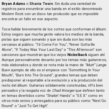
Bryan Adams
o
Shania Twain
. Sin duda una variedad de
registros para encumbrar una banda en el estilo denominado
Modern Rock con un disco tan producido que es imposible
encontrar un fallo en ese aspecto.
Toca hablar brevemente de los cortes que conforman el álbum.
Estoy seguro que mucha gente valora los medios de la banda,
pistas que siguen sonando y que sin duda son las más
cercanas al público. "I’d Come For You", "Never Gotta Be
Alone", "If Today Was Your Last Day" o "This Afternoon" son
canciones que muestran que los viejos
Nickelback
siguen ahí.
Aunque personalmente decanto por los temas más guitarreros,
más elaborados y donde se nota más la mano de
“Mutt” Lange
.
Buen ejemplo de ello es el empiece con "Something In Your
Mouth", "Burn Into The Ground", grandes temas que deben
predisponer al respetable a la evolución y a la producción del
resto del álbum. Guitarras sólidamente construidas, riffs bien
pensados y la rasgada voz de
Chad Kroeger
que definen tanto
en temas divertidos como "Shakin’ Hands" o "S.E.X." como en
otros más serios y arriesgados para su público como "Next Go
Round" o "Just To Get High".