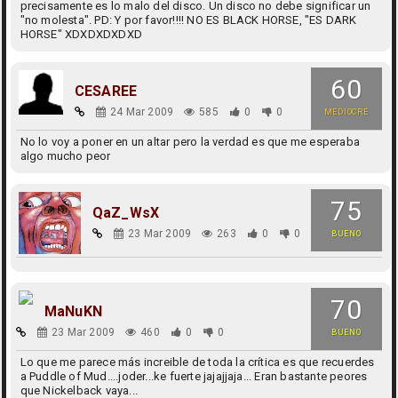
precisamente es lo malo del disco. Un disco no debe significar un
"no molesta". PD: Y por favor!!!! NO ES BLACK HORSE, "ES DARK
HORSE" XDXDXDXDXD
60
CESAREE
24 Mar 2009
585
0
0
MEDIOCRE
No lo voy a poner en un altar pero la verdad es que me esperaba
algo mucho peor
75
QaZ_WsX
23 Mar 2009
263
0
0
BUENO
70
MaNuKN
23 Mar 2009
460
0
0
BUENO
Lo que me parece más increible de toda la crítica es que recuerdes
a Puddle of Mud....joder...ke fuerte jajajjaja... Eran bastante peores
que Nickelback vaya...