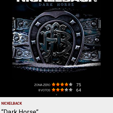
75
ZONA-ZERO
64
8
VOTOS
+
NICKELBACK
Dark Horse