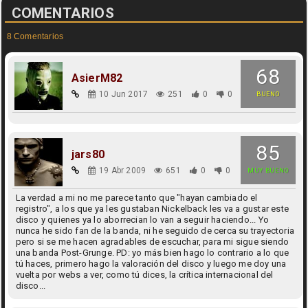
COMENTARIOS
8 Comentarios
68
AsierM82
10 Jun 2017
251
0
0
BUENO
85
jars80
19 Abr 2009
651
0
0
MUY BUENO
La verdad a mi no me parece tanto que "hayan cambiado el
registro", a los que ya les gustaban Nickelback les va a gustar este
disco y quienes ya lo aborrecian lo van a seguir haciendo... Yo
nunca he sido fan de la banda, ni he seguido de cerca su trayectoria
pero si se me hacen agradables de escuchar, para mi sigue siendo
una banda Post-Grunge. PD: yo más bien hago lo contrario a lo que
tú haces, primero hago la valoración del disco y luego me doy una
vuelta por webs a ver, como tú dices, la crítica internacional del
disco...