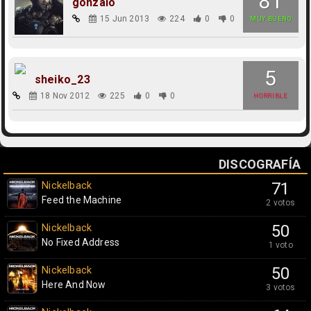
81
gonzalo
15 Jun 2013
224
0
0
MUY BUENO
5
sheiko_23
18 Nov 2012
225
0
0
HORRIBLE
DISCOGRAFÍA
Nickelback
71
Feed the Machine
2 votos
Nickelback
50
No Fixed Address
1 voto
Nickelback
50
Here And Now
3 votos