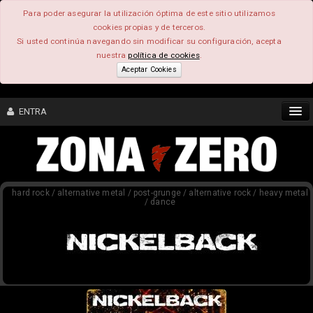
Para poder asegurar la utilización óptima de este sitio utilizamos
cookies propias y de terceros.
Si usted continúa navegando sin modificar su configuración, acepta
nuestra
política de cookies
.
Aceptar Cookies
ENTRA
CONTENIDO
hard rock / alternative metal / post-grunge / alternative rock / heavy metal
COMUNIDAD
/ dance
FEEEDBACK
FOROS