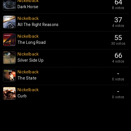
Nickelback
64
Dark Horse
8 votos
Nickelback
37
All The Right Reasons
4 votos
Nickelback
55
The Long Road
30 votos
Nickelback
66
Silver Side Up
4 votos
Nickelback
-
The State
0 votos
Nickelback
-
Curb
0 votos