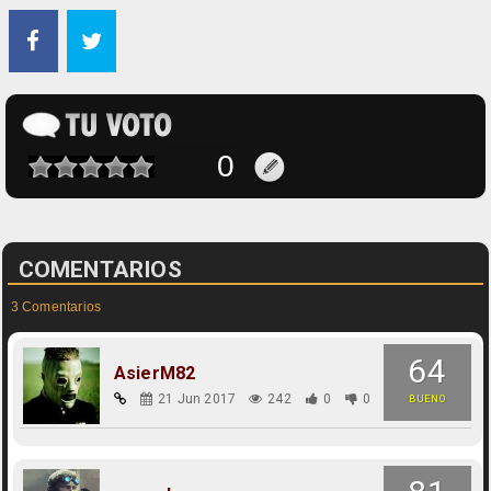
COMENTARIOS
3 Comentarios
64
AsierM82
21 Jun 2017
242
0
0
BUENO