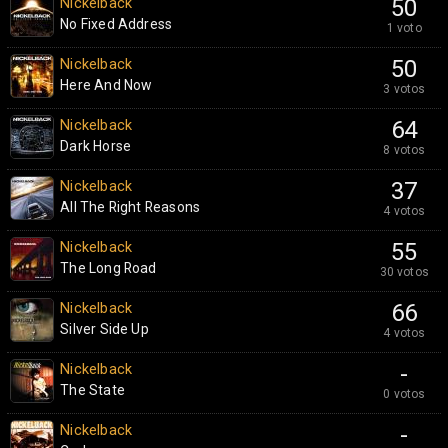
Nickelback
50
No Fixed Address
1 voto
Nickelback
50
Here And Now
3 votos
Nickelback
64
Dark Horse
8 votos
Nickelback
37
All The Right Reasons
4 votos
Nickelback
55
The Long Road
30 votos
Nickelback
66
Silver Side Up
4 votos
Nickelback
-
The State
0 votos
Nickelback
-