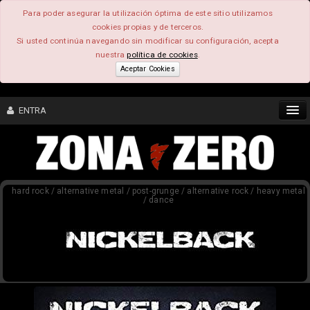
Para poder asegurar la utilización óptima de este sitio utilizamos
cookies propias y de terceros.
Si usted continúa navegando sin modificar su configuración, acepta
nuestra
política de cookies
.
Aceptar Cookies
ENTRA
CONTENIDO
hard rock / alternative metal / post-grunge / alternative rock / heavy metal
COMUNIDAD
/ dance
FEEEDBACK
FOROS