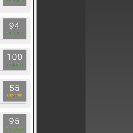
MUY BUENO
94
MUY BUENO
100
EXCELENTE
55
MEDIOCRE
95
MUY BUENO