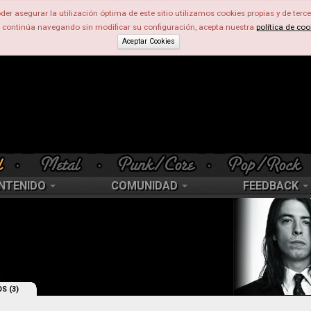
der asegurar la utilización óptima de este sitio utilizamos cookies propias y de terce
d continúa navegando sin modificar su configuración, acepta nuestra
política de coo
Aceptar Cookies
NTENIDO
COMUNIDAD
FEEDBACK
S (3)