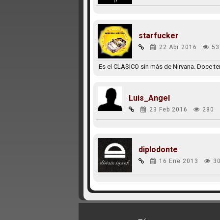
starfucker
22 Abr 2016
53
Es el CLASICO sin más de Nirvana. Doce te
Luis_Angel
23 Feb 2016
280
diplodonte
16 Ene 2013
3