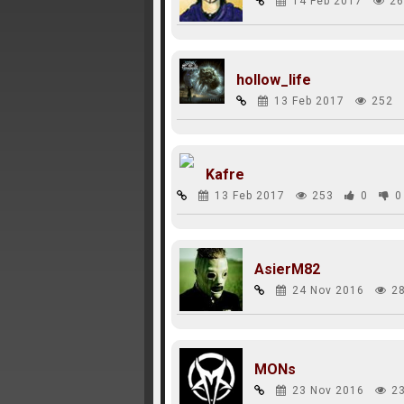
14 Feb 2017
26
hollow_life
13 Feb 2017
252
Kafre
13 Feb 2017
253
0
0
AsierM82
24 Nov 2016
2
MONs
23 Nov 2016
2