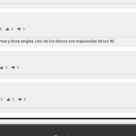
8
0
0
mas y doce singles. Uno de los discos con mayúsculas de los 90.
0
0
05
0
0