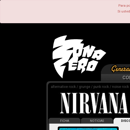
Para po
Si uste
CO
alternative rock / grunge / punk rock / noise rock
FICHA
NOTICIAS
DISCO