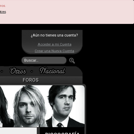
ros.
kies
.
¿Aún no tienes una cuenta?
Acceder a mi Cuenta
Crear una Nueva Cuenta
FOROS