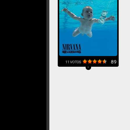
89
11
VOTOS
+