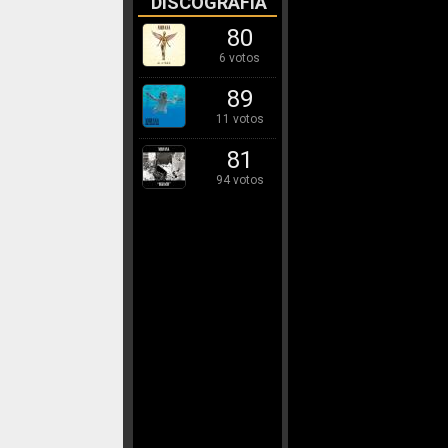
DISCOGRAFÍA
80
6 votos
89
11 votos
81
94 votos