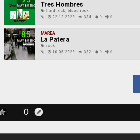
Tres Hombres
MUY BUENO
hard rock, blues rock
22-12-2023
334
0
0
85
MAREA
La Patera
MUY BUENO
rock
10-05-2023
332
0
0