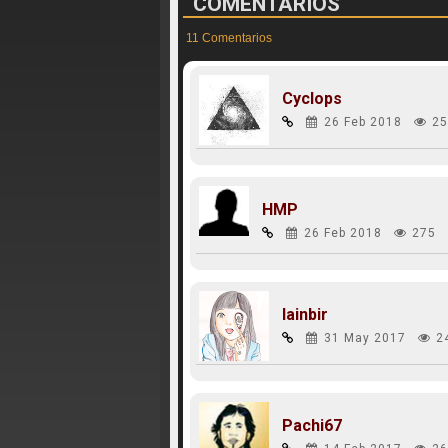
COMENTARIOS
11 Comentarios
Cyclops
26 Feb 2018
25
HMP
26 Feb 2018
275
lainbir
31 May 2017
2
Pachi67