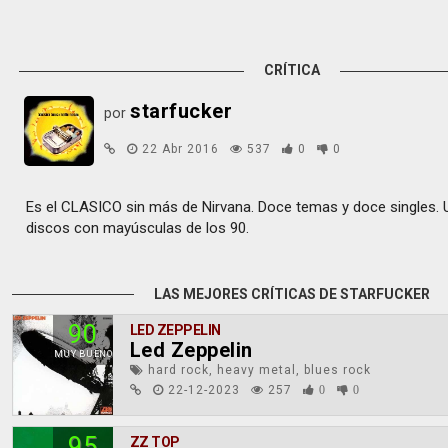
CRÍTICA
starfucker
por
22 Abr 2016
537
0
0
Es el CLASICO sin más de Nirvana. Doce temas y doce singles. 
discos con mayúsculas de los 90.
LAS MEJORES CRÍTICAS DE STARFUCKER
90
LED ZEPPELIN
Led Zeppelin
MUY BUENO
hard rock, heavy metal, blues rock
22-12-2023
257
0
0
95
ZZ TOP