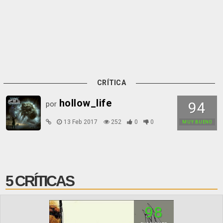
CRÍTICA
hollow_life
94
por
13 Feb 2017
252
0
0
MUY BUENO
5 CRÍTICAS
98