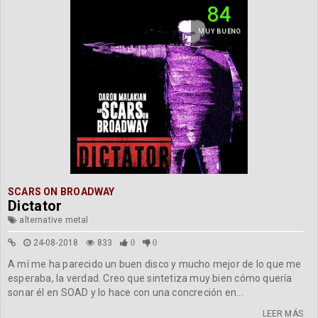
84
MUY BUENO
SCARS ON BROADWAY
Dictator
alternative metal
24-08-2018
833
0
0
A mí me ha parecido un buen disco y mucho mejor de lo que me
esperaba, la verdad. Creo que sintetiza muy bien cómo quería
sonar él en SOAD y lo hace con una concreción en...
LEER MÁS