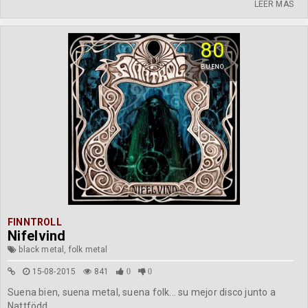
LEER MÁS
80
BUENO
FINNTROLL
Nifelvind
black metal, folk metal
15-08-2015
841
0
0
Suena bien, suena metal, suena folk... su mejor disco junto a
Nattfödd.