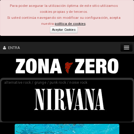
Para poder asegurar la utilización óptima de este sitio utilizamos
cookies propias y de terceros.
Si usted continúa navegando sin modificar su configuración, acepta
nuestra
política de cookies
.
Aceptar Cookies
ENTRA
CONTENIDO
alternative rock / grunge / punk rock / noise rock
COMUNIDAD
FEEEDBACK
FOROS