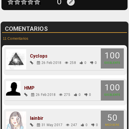
COMENTARIOS
11 Comentarios
100
Cyclops
26 Feb 2018
258
0
0
EXCELENTE
100
HMP
26 Feb 2018
275
0
0
EXCELENTE
50
lainbir
31 May 2017
247
0
0
MEDIOCRE