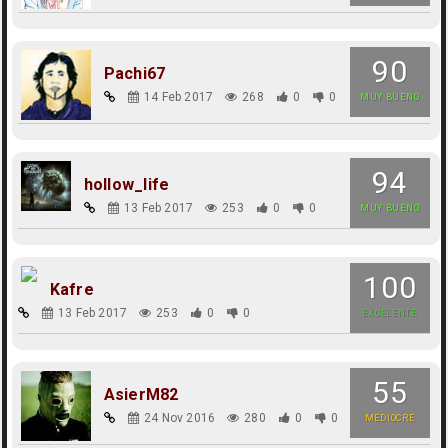
90
Pachi67
14 Feb 2017
268
0
0
MUY BUENO
94
hollow_life
13 Feb 2017
253
0
0
MUY BUENO
100
Kafre
13 Feb 2017
253
0
0
EXCELENTE
55
AsierM82
24 Nov 2016
280
0
0
MEDIOCRE