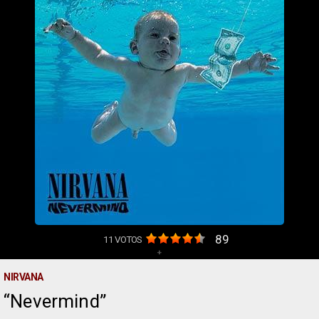
89
11
VOTOS
+
NIRVANA
Nevermind