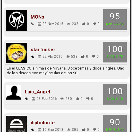
95
MONs
23 Nov 2016
238
0
0
MUY BUENO
100
starfucker
22 Abr 2016
538
0
0
EXCELENTE
Es el CLASICO sin más de Nirvana. Doce temas y doce singles. Uno
de los discos con mayúsculas de los 90.
100
Luis_Angel
23 Feb 2016
280
0
0
EXCELENTE
90
diplodonte
16 Ene 2013
305
0
0
MUY BUENO