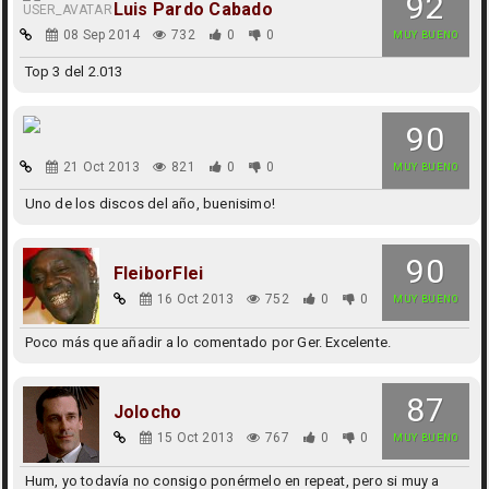
92
Luis Pardo Cabado
08 Sep 2014
732
0
0
MUY BUENO
Top 3 del 2.013
90
21 Oct 2013
821
0
0
MUY BUENO
Uno de los discos del año, buenisimo!
90
FleiborFlei
16 Oct 2013
752
0
0
MUY BUENO
Poco más que añadir a lo comentado por Ger. Excelente.
87
Jolocho
15 Oct 2013
767
0
0
MUY BUENO
Hum, yo todavía no consigo ponérmelo en repeat, pero si muy a