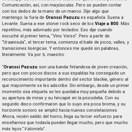
Comunicación, así, con mayúsculas. Pero se pueden contar
con los dedos de la mano de un manco. Dije algo que
mantengo: la furia de
Oranssi Pazuzu
es española. Suena a
Levante. Suena a ese stoner rock seco de los
Viaje a 800
. Más
repetitivo, más adornado por teclados. Eso dije cuando
escuché el primer tema, "Vino Verso". Pero a partir de
"Uraanisula", el tercer tema, comienza el baile de picos, valles, y
transiciones lisérgicas. Y entonces me quedé sin palabras,
literalmente. Va por ti, maestro:
"
Oranssi Pazuzu
son una banda finlandesa de joven creación,
pero que con pocos discos a sus espaldas ha conseguido un
reconocimiento importante dentro del sector blackie, género al
que mayormente se les adscribe. Sin embargo, desde un primer
momento esa etiqueta se les quedaba muy pequeña debido a
su apertura de miras y su hincapié en la psicodelia. Con su
segundo disco confirmaron que lo suyo era poca broma, y su
horizonte sonoro se amplió hacia nuevas constelaciones.
Ahora, recién salido del horno, llega su tercer esfuerzo para
enseñarnos que todavía pueden llegar mucho, pero que mucho
más lejos:"
Valonielu
".