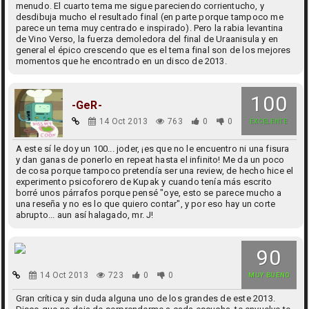
menudo. El cuarto tema me sigue pareciendo corrientucho, y
desdibuja mucho el resultado final (en parte porque tampoco me
parece un tema muy centrado e inspirado). Pero la rabia levantina
de Vino Verso, la fuerza demoledora del final de Uraanisula y en
general el épico crescendo que es el tema final son de los mejores
momentos que he encontrado en un disco de 2013.
100
-GeR-
14 Oct 2013
763
0
0
EXCELENTE
A este sí le doy un 100... joder, ¡es que no le encuentro ni una fisura
y dan ganas de ponerlo en repeat hasta el infinito! Me da un poco
de cosa porque tampoco pretendía ser una review, de hecho hice el
experimento psicoforero de Kupak y cuando tenía más escrito
borré unos párrafos porque pensé "oye, esto se parece mucho a
una reseña y no es lo que quiero contar", y por eso hay un corte
abrupto... aun así halagado, mr. J!
90
14 Oct 2013
723
0
0
MUY BUENO
Gran crítica y sin duda alguna uno de los grandes de este 2013.