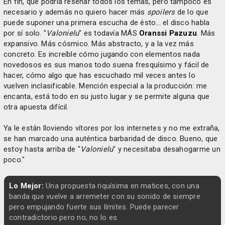
En fin, que podría reseñar todos los temas, pero tampoco es
necesario y además no quiero hacer más
spoilers
de lo que
puede suponer una primera escucha de ésto... el disco habla
por sí solo. "
Valonielu
" es todavía MÁS
Oranssi Pazuzu
. Más
expansivo. Más cósmico. Más abstracto, y a la vez más
concreto. Es increíble cómo jugando con elementos nada
novedosos es sus manos todo suena fresquísimo y fácil de
hacer, cómo algo que has escuchado mil veces antes lo
vuelven inclasificable. Mención especial a la producción: me
encanta, está todo en su justo lugar y se permite alguna que
otra apuesta difícil.
Ya le están lloviendo vítores por los internetes y no me extraña,
se han marcado una auténtica barbaridad de disco. Bueno, que
estoy hasta arriba de "
Valonielu
" y necesitaba desahogarme un
poco."
Lo Mejor:
Una propuesta riquísima en matices, con una
banda que vuelve a arremeter con su sonido de siempre
pero empujando fuerte sus límites. Puede parecer
contradictorio pero no, no lo es.