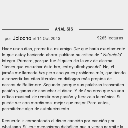
ANÁLISIS
Jolocho
9265 lecturas
por
el 14 Oct 2013
Hace unos días, prometi a mi amigo
Ger
que haría exactamente
lo que estoy haciendo ahora: publicar su crítica de "
Valonielu
"
íntegra. Primero, porque fue él quien dio la voz de alarma:
"tienes que escuchar ésto bro, estoy ultrahypeado". No, él
jamás me llamaría
bro
pero eso ya es problema mío, que tiendo
a convertir las citas literales en diálogos más propios de
narcos de Baltimore. Segundo: porque sus palabras transmiten
pasión y ganas de escuchar el disco. Y de éso creo que va una
crítica musical: de remitir con pasión y fiereza a la música. Si
puede ser con mordiscos, mejor que mejor. Pero antes,
permitidme algo de autolucimiento.
Recuerdo ir comentando el disco canción por canción por
whatsapp. Sí, ese mecanismo diabólico que a veces permite la