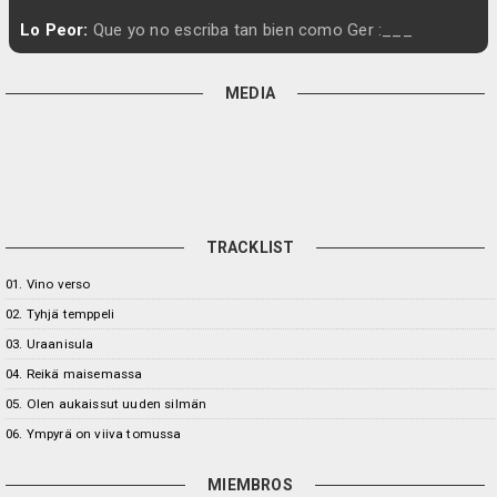
Lo Peor:
Que yo no escriba tan bien como Ger :___
MEDIA
TRACKLIST
01. Vino verso
02. Tyhjä temppeli
03. Uraanisula
04. Reikä maisemassa
05. Olen aukaissut uuden silmän
06. Ympyrä on viiva tomussa
MIEMBROS