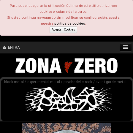
Para poder asegurar la utilización óptima de este sitio utilizamos
cookies propias y de terceros.
Si usted continúa navegando sin modificar su configuración, acepta
nuestra
política de cookies
.
Aceptar Cookies
ENTRA
CONTENIDO
black metal / experimental metal / psychedelic rock / avant-garde metal
COMUNIDAD
FEEEDBACK
FOROS