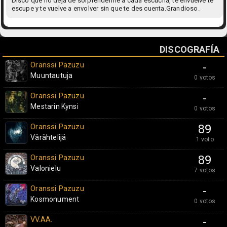
Disco que no deja de sorprenderme a cada escucha, te envuelve te
escupe y te vuelve a envolver sin que te des cuenta.Grandioso.
DISCOGRAFÍA
Oranssi Pazuzu
-
Muuntautuja
0 votos
Oranssi Pazuzu
-
Mestarin Kynsi
0 votos
Oranssi Pazuzu
89
Värähtelijä
1 voto
Oranssi Pazuzu
89
Valonielu
7 votos
Oranssi Pazuzu
-
Kosmonument
0 votos
VV.AA.
-