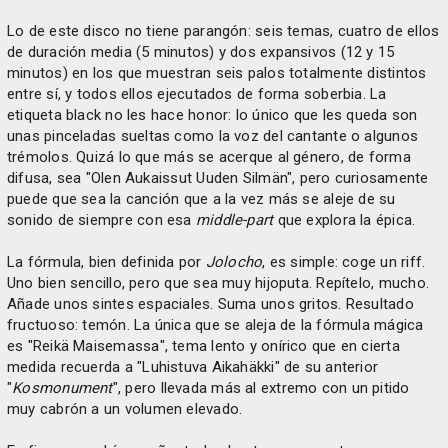
Lo de este disco no tiene parangón: seis temas, cuatro de ellos
de duración media (5 minutos) y dos expansivos (12 y 15
minutos) en los que muestran seis palos totalmente distintos
entre sí, y todos ellos ejecutados de forma soberbia. La
etiqueta black no les hace honor: lo único que les queda son
unas pinceladas sueltas como la voz del cantante o algunos
trémolos. Quizá lo que más se acerque al género, de forma
difusa, sea "Olen Aukaissut Uuden Silmän", pero curiosamente
puede que sea la canción que a la vez más se aleje de su
sonido de siempre con esa
middle-part
que explora la épica.
La fórmula, bien definida por
Jolocho
, es simple: coge un riff.
Uno bien sencillo, pero que sea muy hijoputa. Repítelo, mucho.
Añade unos sintes espaciales. Suma unos gritos. Resultado
fructuoso: temón. La única que se aleja de la fórmula mágica
es "Reikä Maisemassa", tema lento y onírico que en cierta
medida recuerda a "Luhistuva Aikahäkki" de su anterior
"
Kosmonument
", pero llevada más al extremo con un pitido
muy cabrón a un volumen elevado.