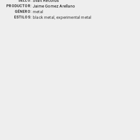
SELLO:
Svart Records
PRODUCTOR:
Jaime Gomez Arellano
GÉNERO:
metal
ESTILOS:
black metal, experimental metal