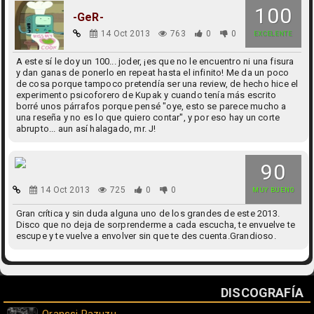
100
-GeR-
14 Oct 2013
763
0
0
EXCELENTE
A este sí le doy un 100... joder, ¡es que no le encuentro ni una fisura
y dan ganas de ponerlo en repeat hasta el infinito! Me da un poco
de cosa porque tampoco pretendía ser una review, de hecho hice el
experimento psicoforero de Kupak y cuando tenía más escrito
borré unos párrafos porque pensé "oye, esto se parece mucho a
una reseña y no es lo que quiero contar", y por eso hay un corte
abrupto... aun así halagado, mr. J!
90
14 Oct 2013
725
0
0
MUY BUENO
Gran crítica y sin duda alguna uno de los grandes de este 2013.
Disco que no deja de sorprenderme a cada escucha, te envuelve te
escupe y te vuelve a envolver sin que te des cuenta.Grandioso.
DISCOGRAFÍA