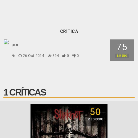
CRÍTICA
75
por
26 Oct 2014
394
0
0
BUENO
1 CRÍTICAS
50
MEDIOCRE