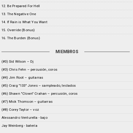
12. Be Prepared For Hell
13. The Negative One
14. If Rain is What You Want
15. Override (Bonus)
16. The Burden (Bonus)
MIEMBROS
(#0) Sid Wilson – Dj
(#3) Chris Fehn – percusión, coros
(#4) Jim Root – guitarras
(#5) Craig "133" Jones – sampleado, teclados
(#6) Shawn "Clown" Crahan – percusión, coros
(#7) Mick Thomson – guitarras
(#8) Corey Taylor – voz
Alessandro Venturella - bajo
Jay Weinberg - batería