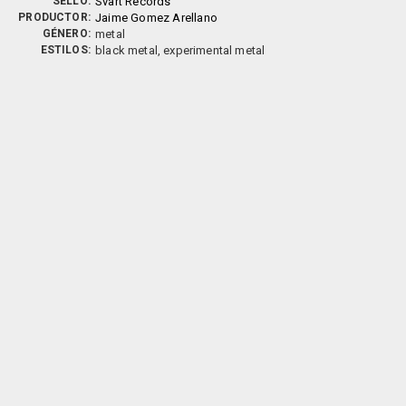
SELLO:
Svart Records
PRODUCTOR:
Jaime Gomez Arellano
GÉNERO:
metal
ESTILOS:
black metal, experimental metal