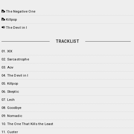
The Negative One
Killpop
The Devil in I
TRACKLIST
01. XIX
02. Sarcastrophe
03. Aov
04. The Devil in I
05. Killpop
06. Skeptic
07. Lech
08. Goodbye
09. Nomadic
10. The One That Kills the Least
11. Custer