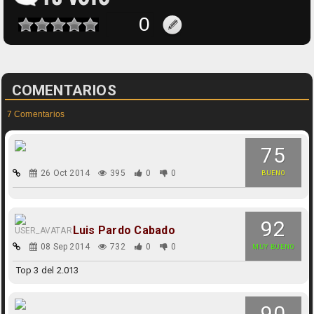
COMENTARIOS
7 Comentarios
75
26 Oct 2014
395
0
0
BUENO
92
Luis Pardo Cabado
08 Sep 2014
732
0
0
MUY BUENO
Top 3 del 2.013
90