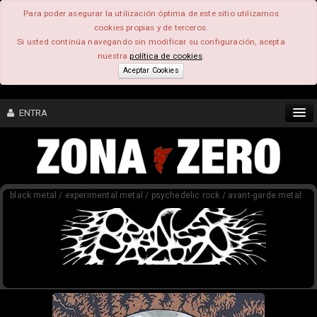
Para poder asegurar la utilización óptima de este sitio utilizamos
cookies propias y de terceros.
Si usted continúa navegando sin modificar su configuración, acepta
nuestra
política de cookies
.
Aceptar Cookies
ENTRA
CONTENIDO
black metal / experimental metal / psychedelic rock / avant-garde metal
COMUNIDAD
FEEEDBACK
FOROS