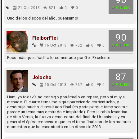
21 Oct 2013
821
0
0
MUY BUENO
Uno de los discos del año, buenisimo!
90
FleiborFlei
16 Oct 2013
752
0
0
MUY BUENO
Poco más que añadir a lo comentado por Ger. Excelente.
87
Jolocho
15 Oct 2013
767
0
0
MUY BUENO
Hum, yo todavía no consigo ponérmelo en repeat, pero si muy a
menudo. El cuarto tema me sigue pareciendo corrientucho, y
desdibuja mucho el resultado final (en parte porque tampoco me
parece un tema muy centrado e inspirado). Pero la rabia levantina
de Vino Verso, la fuerza demoledora del final de Uraanisula y en
general el épico crescendo que es el tema final son de los mejores
momentos que he encontrado en un disco de 2013.