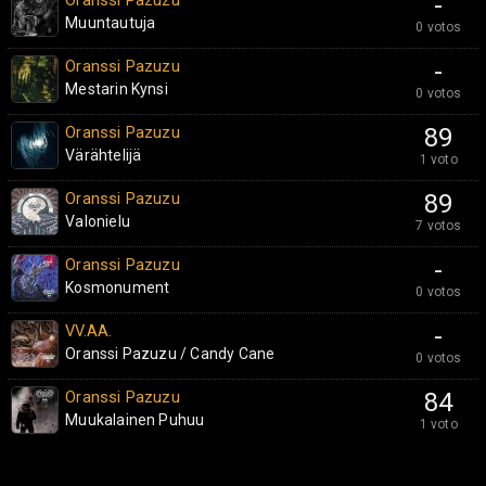
Oranssi Pazuzu
-
Muuntautuja
0 votos
Oranssi Pazuzu
-
Mestarin Kynsi
0 votos
Oranssi Pazuzu
89
Värähtelijä
1 voto
Oranssi Pazuzu
89
Valonielu
7 votos
Oranssi Pazuzu
-
Kosmonument
0 votos
VV.AA.
-
Oranssi Pazuzu / Candy Cane
0 votos
Oranssi Pazuzu
84
Muukalainen Puhuu
1 voto