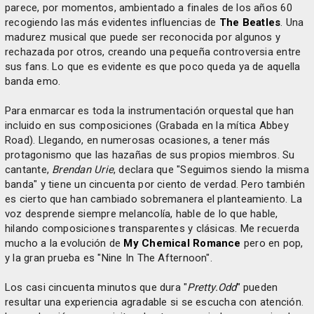
parece, por momentos, ambientado a finales de los años 60
recogiendo las más evidentes influencias de
The Beatles
. Una
madurez musical que puede ser reconocida por algunos y
rechazada por otros, creando una pequeña controversia entre
sus fans. Lo que es evidente es que poco queda ya de aquella
banda emo.
Para enmarcar es toda la instrumentación orquestal que han
incluido en sus composiciones (Grabada en la mítica Abbey
Road). Llegando, en numerosas ocasiones, a tener más
protagonismo que las hazañas de sus propios miembros. Su
cantante,
Brendan Urie
, declara que "Seguimos siendo la misma
banda" y tiene un cincuenta por ciento de verdad. Pero también
es cierto que han cambiado sobremanera el planteamiento. La
voz desprende siempre melancolía, hable de lo que hable,
hilando composiciones transparentes y clásicas. Me recuerda
mucho a la evolución de
My Chemical Romance
pero en pop,
y la gran prueba es "Nine In The Afternoon".
Los casi cincuenta minutos que dura "
Pretty.Odd
" pueden
resultar una experiencia agradable si se escucha con atención.