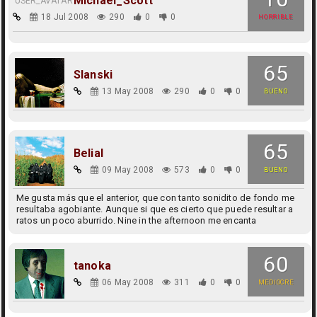
Michael_Scott
18 Jul 2008
290
0
0
HORRIBLE
65
Slanski
13 May 2008
290
0
0
BUENO
65
Belial
09 May 2008
573
0
0
BUENO
Me gusta más que el anterior, que con tanto sonidito de fondo me
resultaba agobiante. Aunque si que es cierto que puede resultar a
ratos un poco aburrido. Nine in the afternoon me encanta
60
tanoka
06 May 2008
311
0
0
MEDIOCRE