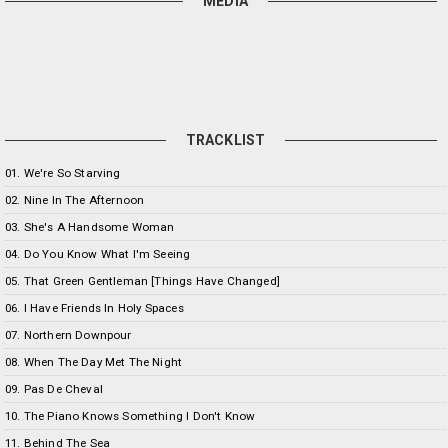
MEDIA
TRACKLIST
01. We're So Starving
02. Nine In The Afternoon
03. She's A Handsome Woman
04. Do You Know What I'm Seeing
05. That Green Gentleman [Things Have Changed]
06. I Have Friends In Holy Spaces
07. Northern Downpour
08. When The Day Met The Night
09. Pas De Cheval
10. The Piano Knows Something I Don't Know
11. Behind The Sea