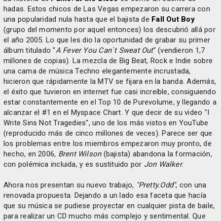
hadas. Estos chicos de Las Vegas empezaron su carrera con
una popularidad nula hasta que el bajista de
Fall Out Boy
(grupo del momento por aquel entonces) los descubrió allá por
el año 2005. Lo que les dio la oportunidad de grabar su primer
álbum titulado "
A Fever You Can`t Sweat Out
" (vendieron 1,7
millones de copias). La mezcla de Big Beat, Rock e Indie sobre
una cama de música Techno elegantemente incrustada,
hicieron que rápidamente la MTV se fijara en la banda. Además,
el éxito que tuvieron en internet fue casi increíble, consiguiendo
estar constantemente en el Top 10 de Purevolume, y llegando a
alcanzar el #1 en el Myspace Chart. Y que decir de su video "I
Write Sins Not Tragedies", uno de los más vistos en YouTube
(reproducido más de cinco millones de veces). Parece ser que
los problemas entre los miembros empezaron muy pronto, de
hecho, en 2006,
Brent Wilson
(bajista) abandona la formación,
con polémica incluida, y es sustituido por
Jon Walker
.
Ahora nos presentan su nuevo trabajo,
"Pretty.Odd"
, con una
renovada propuesta. Dejando a un lado esa faceta que hacía
que su música se pudiese proyectar en cualquier pista de baile,
para realizar un CD mucho más complejo y sentimental. Que