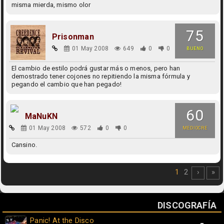
misma mierda, mismo olor
75
Prisonman
01 May 2008
649
0
0
BUENO
El cambio de estilo podrá gustar más o menos, pero han
demostrado tener cojones no repitiendo la misma fórmula y
pegando el cambio que han pegado!
60
MaNuKN
01 May 2008
572
0
0
MEDIOCRE
Cansino.
1
2
›
»
DISCOGRAFÍA
Panic! At the Disco
-