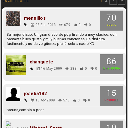
1
2
›
»
16 Comentarios
70
meneillos
03 Ene 2013
679
0
0
BUENO
Su mejor disco. Un gran disco de pop tirando a muy clásico, con
bastante buen gusto y muy buenas canciones. Se disfruta
fácilmente y no da vergüenza pichárselo a nadie XD
86
chanquete
16 May 2009
283
0
0
MUY BUENO
15
joseba182
13 Abr 2009
573
0
0
HORRIBLE
basura,cambio a peor
10