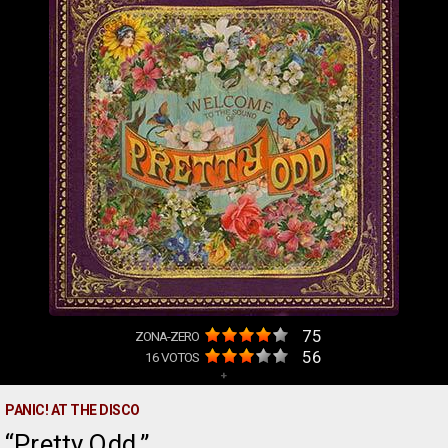
75
ZONA-ZERO
56
16
VOTOS
+
PANIC! AT THE DISCO
Pretty.Odd.