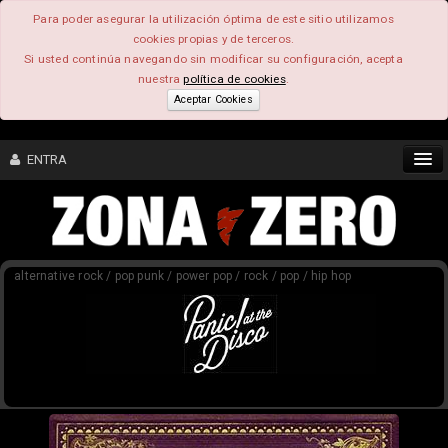
Para poder asegurar la utilización óptima de este sitio utilizamos
cookies propias y de terceros.
Si usted continúa navegando sin modificar su configuración, acepta
nuestra
política de cookies
.
Aceptar Cookies
ENTRA
CONTENIDO
alternative rock / pop punk / power pop / rock / pop / hip hop
COMUNIDAD
FEEEDBACK
FOROS