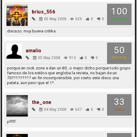
100
brius_556
05 May 2008
635
0
0
EXCELENTE
discazo. muy buena critika.
50
amalio
05 May 2008
913
0
0
MEDIOCRE
porque en rock zone e dan un 80...o mejor dicho porque todo grupo
famoso de los estilos que engloba la revista, no bajan de un
75????????? en fin incomprensible. por cierto este disco una
patata. aun peor que el 1º.
33
the_one
04 May 2008
637
0
0
MALO
pffff