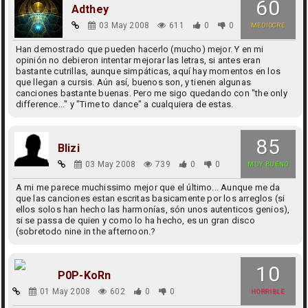
60
Adthey
03 May 2008
611
0
0
MEDIOCRE
Han demostrado que pueden hacerlo (mucho) mejor. Y en mi
opinión no debieron intentar mejorar las letras, si antes eran
bastante cutrillas, aunque simpáticas, aquí hay momentos en los
que llegan a cursis. Aún así, buenos son, y tienen algunas
canciones bastante buenas. Pero me sigo quedando con "the only
difference..." y "Time to dance" a cualquiera de estas.
85
Blizi
03 May 2008
739
0
0
MUY BUENO
A mi me parece muchissimo mejor que el último... Aunque me da
que las canciones estan escritas basicamente por los arreglos (si
ellos solos han hecho las harmonías, són unos autenticos genios),
si se passa de quien y como lo ha hecho, es un gran disco
(sobretodo nine in the afternoon.?
10
P0P-KoRn
01 May 2008
602
0
0
HORRIBLE