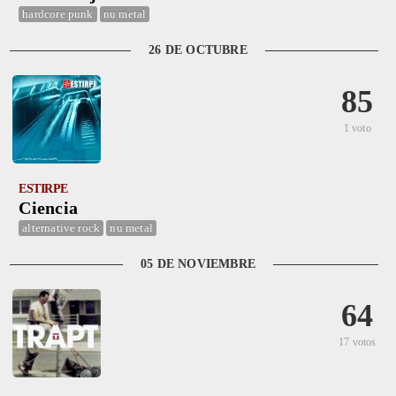
hardcore punk
nu metal
26 DE OCTUBRE
85
1 voto
ESTIRPE
Ciencia
alternative rock
nu metal
05 DE NOVIEMBRE
64
17 votos