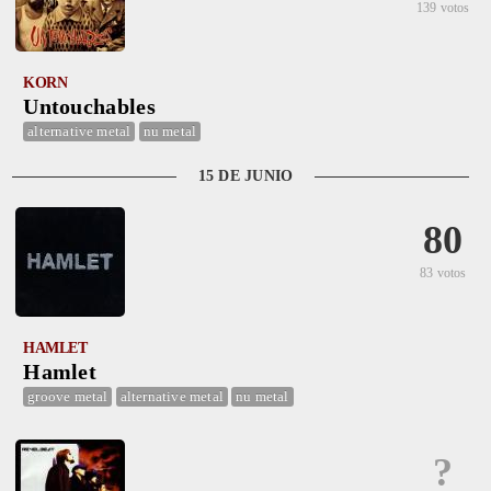
139 votos
KORN
Untouchables
alternative metal
nu metal
15 DE JUNIO
80
83 votos
HAMLET
Hamlet
groove metal
alternative metal
nu metal
?