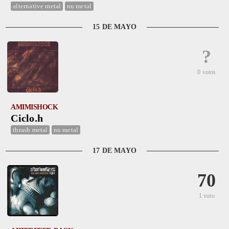
alternative metal
nu metal
15 DE MAYO
?
0 votos
AMIMISHOCK
Ciclo.h
thrash metal
nu metal
17 DE MAYO
70
1 voto