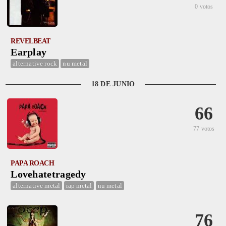
0 votos
REVELBEAT
Earplay
alternative rock
nu metal
18 DE JUNIO
66
77 votos
PAPA ROACH
Lovehatetragedy
alternative metal
rap metal
nu metal
76