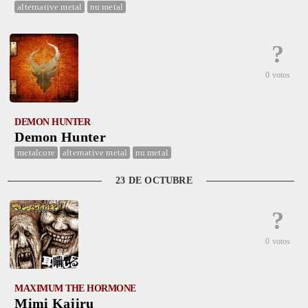
alternative metal
nu metal
?
0 votos
DEMON HUNTER
Demon Hunter
metalcore
alternative metal
nu metal
23 DE OCTUBRE
?
0 votos
MAXIMUM THE HORMONE
Mimi Kajiru