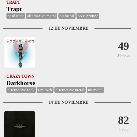
TRAPT
Trapt
hard rock
alternative metal
nu metal
post-grunge
12 DE NOVIEMBRE
49
34 votos
CRAZY TOWN
Darkhorse
alternative rock
rap-rock
alternative metal
nu metal
14 DE NOVIEMBRE
82
1 voto