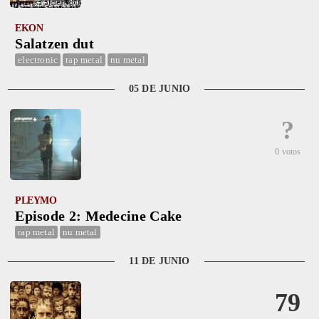
EKON
Salatzen dut
electronic
rap metal
nu metal
05 DE JUNIO
?
0 votos
PLEYMO
Episode 2: Medecine Cake
rap metal
nu metal
11 DE JUNIO
79