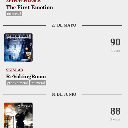
AFTERFEED-BACK
The First Emotion
nu metal
27 DE MAYO
90
1 voto
SKINLAB
ReVoltingRoom
groove metal
nu metal
01 DE JUNIO
88
2 votos