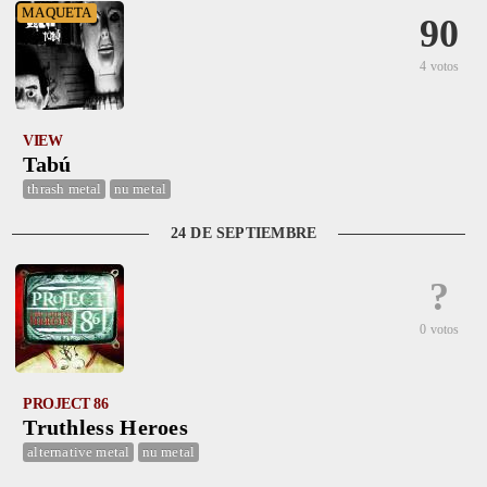
MAQUETA
90
4 votos
VIEW
Tabú
thrash metal
nu metal
24 DE SEPTIEMBRE
?
0 votos
PROJECT 86
Truthless Heroes
alternative metal
nu metal