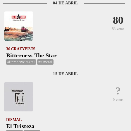
04 DE ABRIL
80
58 votos
36 CRAZYFISTS
Bitterness The Star
alternative metal
nu metal
15 DE ABRIL
?
0 votos
DISMAL
El Tristeza