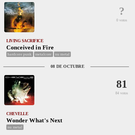
?
0 votos
LIVING SACRIFICE
Conceived in Fire
hardcore punk
metalcore
nu metal
08 DE OCTUBRE
81
84 votos
CHEVELLE
Wonder What's Next
nu metal