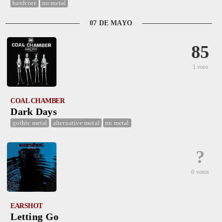
hardcore
nu metal
07 DE MAYO
85
1 voto
COAL CHAMBER
Dark Days
gothic metal
alternative metal
nu metal
?
0 votos
EARSHOT
Letting Go