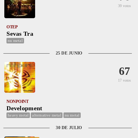
39 votos
OTEP
Sevas Tra
nu metal
25 DE JUNIO
67
17 votos
NONPOINT
Development
heavy metal
alternative metal
nu metal
30 DE JULIO