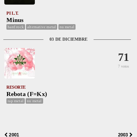
PI L.T.
Minus
hard rock
alternative metal
nu metal
03 DE DICIEMBRE
71
7 votos
RESORTE
Rebota (F=Kx)
rap metal
nu metal
2001
2003