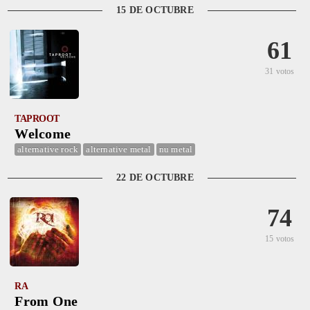
15 DE OCTUBRE
61
31 votos
TAPROOT
Welcome
alternative rock
alternative metal
nu metal
22 DE OCTUBRE
74
15 votos
RA
From One