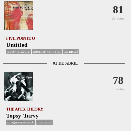
81
38 votos
FIVE POINTE O
Untitled
post-hardcore
alternative metal
nu metal
02 DE ABRIL
78
13 votos
THE APEX THEORY
Topsy-Turvy
progressive rock
nu metal