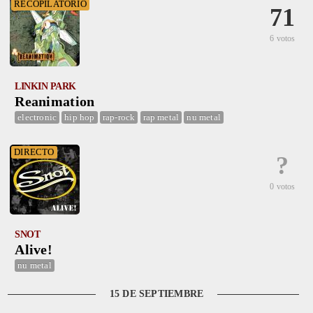
RECOPILATORIO
71
6 votos
LINKIN PARK
Reanimation
electronic
hip hop
rap-rock
rap metal
nu metal
DIRECTO
?
0 votos
SNOT
Alive!
nu metal
15 DE SEPTIEMBRE