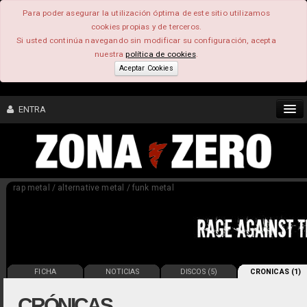
Para poder asegurar la utilización óptima de este sitio utilizamos
cookies propias y de terceros.
Si usted continúa navegando sin modificar su configuración, acepta
nuestra
política de cookies
.
Aceptar Cookies
ENTRA
CONTENIDO
rap metal / alternative metal / funk metal
COMUNIDAD
FEEEDBACK
FOROS
FICHA
NOTICIAS
DISCOS (5)
CRONICAS (1)
CRÓNICAS