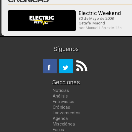
Electric Weekend
30 de Mayo de 2008
Getafe, Madrid
por Manuel López Millán
Síguenos
Secciones
Noticias
Análisis
Entrevistas
Crónicas
Lanzamientos
Agenda
Miscelánea
Foros