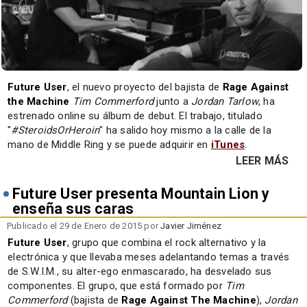
Future User
, el nuevo proyecto del bajista de
Rage Against
the Machine
Tim Commerford
junto a
Jordan Tarlow
, ha
estrenado online su álbum de debut. El trabajo, titulado
"
#SteroidsOrHeroin
" ha salido hoy mismo a la calle de la
mano de Middle Ring y se puede adquirir en
iTunes
.
LEER MÁS
Future User presenta Mountain Lion y
enseña sus caras
Publicado el 29 de Enero de 2015 por
Javier Jiménez
Future User
, grupo que combina el rock alternativo y la
electrónica y que llevaba meses adelantando temas a través
de S.W.I.M., su alter-ego enmascarado, ha desvelado sus
componentes. El grupo, que está formado por
Tim
Commerford
(bajista de
Rage Against The Machine
),
Jordan