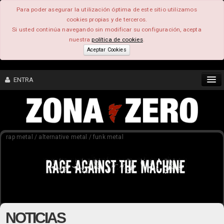
Para poder asegurar la utilización óptima de este sitio utilizamos
cookies propias y de terceros.
Si usted continúa navegando sin modificar su configuración, acepta
nuestra
política de cookies
.
Aceptar Cookies
ENTRA
CONTENIDO
rap metal / alternative metal / funk metal
COMUNIDAD
FEEEDBACK
FOROS
NOTICIAS