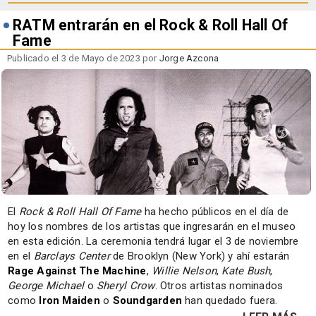
RATM entrarán en el Rock & Roll Hall Of
Fame
Publicado el 3 de Mayo de 2023 por
Jorge Azcona
El
Rock & Roll Hall Of Fame
ha hecho públicos en el día de
hoy los nombres de los artistas que ingresarán en el museo
en esta edición. La ceremonia tendrá lugar el 3 de noviembre
en el
Barclays Center
de Brooklyn (New York) y ahí estarán
Rage Against The Machine
,
Willie Nelson
,
Kate Bush
,
George Michael
o
Sheryl Crow
. Otros artistas nominados
como
Iron Maiden
o
Soundgarden
han quedado fuera.