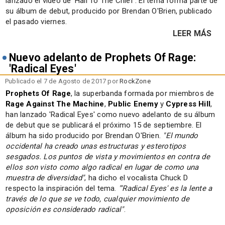
lanzado el vídeo de 'Hail To The Chief'. El tema forma parte de
su álbum de debut, producido por Brendan O'Brien, publicado
el pasado viernes.
LEER MÁS
Nuevo adelanto de Prophets Of Rage:
'Radical Eyes'
Publicado el 7 de Agosto de 2017 por
RockZone
Prophets Of Rage
, la superbanda formada por miembros de
Rage Against The Machine
,
Public Enemy
y
Cypress Hill
,
han lanzado 'Radical Eyes' como nuevo adelanto de su álbum
de debut que se publicará el próximo 15 de septiembre. El
álbum ha sido producido por Brendan O'Brien.
"El mundo
occidental ha creado unas estructuras y esterotipos
sesgados. Los puntos de vista y movimientos en contra de
ellos son visto como algo radical en lugar de como una
muestra de diversidad"
, ha dicho el vocalista Chuck D
respecto la inspiración del tema.
"'Radical Eyes' es la lente a
través de lo que se ve todo, cualquier movimiento de
oposición es considerado radical"
.