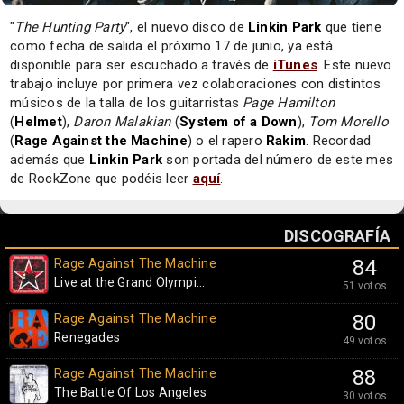
"
The Hunting Party
", el nuevo disco de
Linkin Park
que tiene
como fecha de salida el próximo 17 de junio, ya está
disponible para ser escuchado a través de
iTunes
. Este nuevo
trabajo incluye por primera vez colaboraciones con distintos
músicos de la talla de los guitarristas
Page Hamilton
(
Helmet
),
Daron Malakian
(
System of a Down
),
Tom Morello
(
Rage Against the Machine
) o el rapero
Rakim
. Recordad
además que
Linkin Park
son portada del número de este mes
de RockZone que podéis leer
aquí
.
DISCOGRAFÍA
Rage Against The Machine
84
Live at the Grand Olympi...
51 votos
Rage Against The Machine
80
Renegades
49 votos
Rage Against The Machine
88
The Battle Of Los Angeles
30 votos