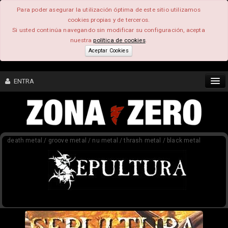
Para poder asegurar la utilización óptima de este sitio utilizamos
cookies propias y de terceros.
Si usted continúa navegando sin modificar su configuración, acepta
nuestra
política de cookies
.
Aceptar Cookies
ENTRA
CONTENIDO
death metal / groove metal / nu metal / thrash metal / black metal
COMUNIDAD
FEEEDBACK
FOROS