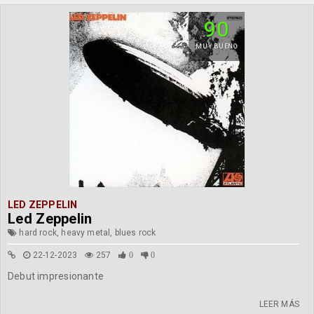
90
MUY BUENO
LED ZEPPELIN
Led Zeppelin
hard rock, heavy metal, blues rock
22-12-2023
257
0
0
Debut impresionante
LEER MÁS