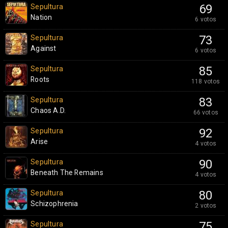
Sepultura
69
Nation
6 votos
Sepultura
73
Against
6 votos
Sepultura
85
Roots
118 votos
Sepultura
83
Chaos A.D.
66 votos
Sepultura
92
Arise
4 votos
Sepultura
90
Beneath The Remains
4 votos
Sepultura
80
Schizophrenia
2 votos
Sepultura
75