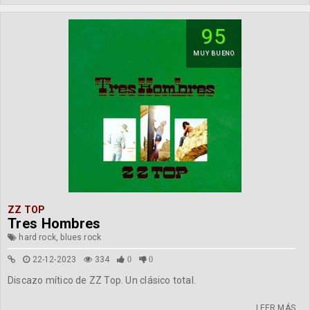
95
MUY BUENO
ZZ TOP
Tres Hombres
hard rock, blues rock
22-12-2023
334
0
0
Discazo mítico de ZZ Top. Un clásico total.
LEER MÁS