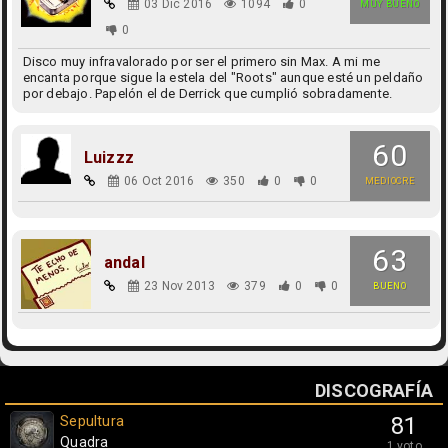
03 Dic 2016
1094
0
MUY BUENO
0
Disco muy infravalorado por ser el primero sin Max. A mi me
encanta porque sigue la estela del "Roots" aunque esté un peldaño
por debajo. Papelón el de Derrick que cumplió sobradamente.
60
Luizzz
06 Oct 2016
350
0
0
MEDIOCRE
63
andal
23 Nov 2013
379
0
0
BUENO
DISCOGRAFÍA
Sepultura
81
Quadra
1 voto