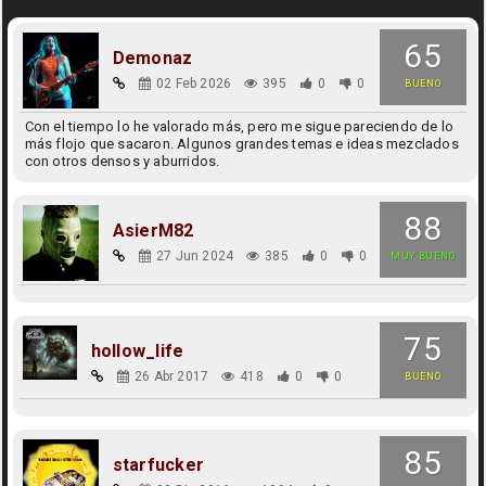
65
Demonaz
02 Feb 2026
395
0
0
BUENO
Con el tiempo lo he valorado más, pero me sigue pareciendo de lo
más flojo que sacaron. Algunos grandes temas e ideas mezclados
con otros densos y aburridos.
88
AsierM82
27 Jun 2024
385
0
0
MUY BUENO
75
hollow_life
26 Abr 2017
418
0
0
BUENO
85
starfucker