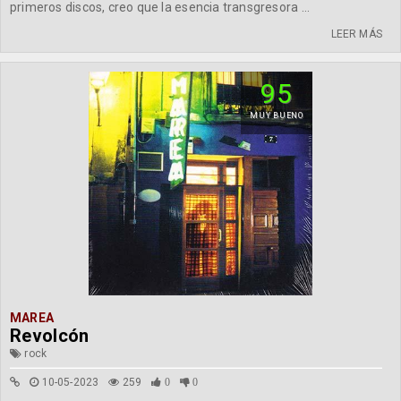
primeros discos, creo que la esencia transgresora ...
LEER MÁS
95
MUY BUENO
MAREA
Revolcón
rock
10-05-2023
259
0
0