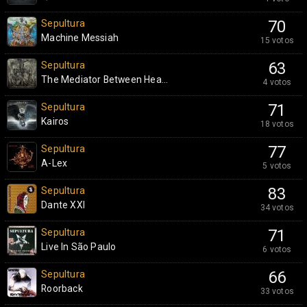
Sepultura
70
Machine Messiah
15 votos
Sepultura
63
The Mediator Between Hea...
4 votos
Sepultura
71
Kairos
18 votos
Sepultura
77
A-Lex
5 votos
Sepultura
83
Dante XXI
34 votos
Sepultura
71
Live In São Paulo
6 votos
Sepultura
66
Roorback
33 votos