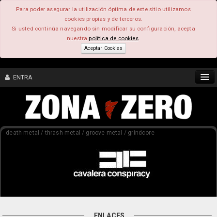
Para poder asegurar la utilización óptima de este sitio utilizamos
cookies propias y de terceros.
Si usted continúa navegando sin modificar su configuración, acepta
nuestra
política de cookies
.
Aceptar Cookies
ENTRA
CONTENIDO
death metal / thrash metal / groove metal / grindcore
COMUNIDAD
FEEEDBACK
FOROS
ENLACES