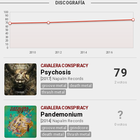
DISCOGRAFÍA
100
90
80
70
60
50
40
30
20
10
0
2010
2012
2014
2016
CAVALERA CONSPIRACY
79
Psychosis
[2017]
Napalm Records
2 votos
groove metal
death metal
thrash metal
CAVALERA CONSPIRACY
?
Pandemonium
[2014]
Napalm Records
0 votos
groove metal
grindcore
death metal
thrash metal