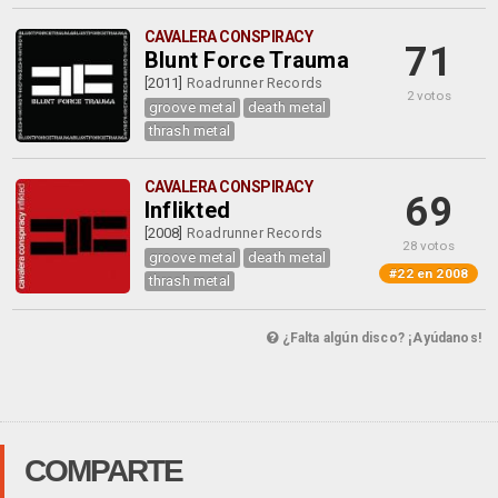
CAVALERA CONSPIRACY
71
Blunt Force Trauma
[2011]
Roadrunner Records
2 votos
groove metal
death metal
thrash metal
CAVALERA CONSPIRACY
69
Inflikted
[2008]
Roadrunner Records
28 votos
groove metal
death metal
#22 en 2008
thrash metal
¿Falta algún disco? ¡Ayúdanos!
COMPARTE