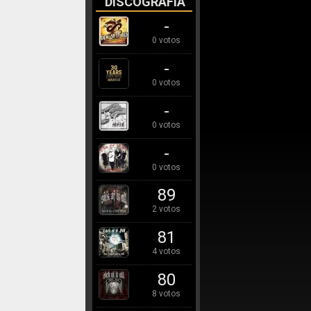
DISCOGRAFÍA
-
0 votos
-
0 votos
-
0 votos
-
0 votos
89
2 votos
81
4 votos
80
8 votos