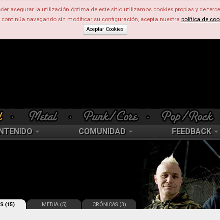
der asegurar la utilización óptima de este sitio utilizamos cookies propias y de terce
d continúa navegando sin modificar su configuración, acepta nuestra
política de coo
Aceptar Cookies
NTENIDO
COMUNIDAD
FEEDBACK
S (15)
MEDIA (5)
CRÓNICAS (3)