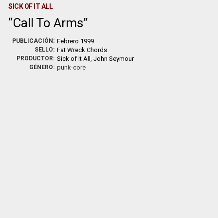
SICK OF IT ALL
Call To Arms
PUBLICACIÓN:
Febrero 1999
SELLO:
Fat Wreck Chords
PRODUCTOR:
Sick of It All
,
John Seymour
GÉNERO:
punk-core