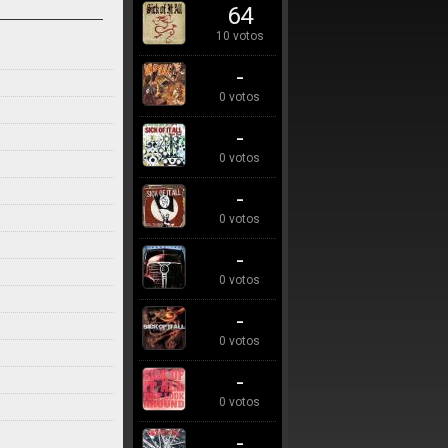
64
10 votos
-
0 votos
-
0 votos
-
0 votos
-
0 votos
-
0 votos
-
0 votos
-