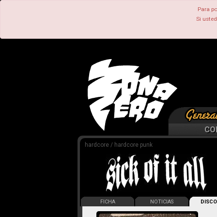
Para po
Si uste
CO
hardcore / hardcore punk
FICHA
NOTICIAS
DISCO