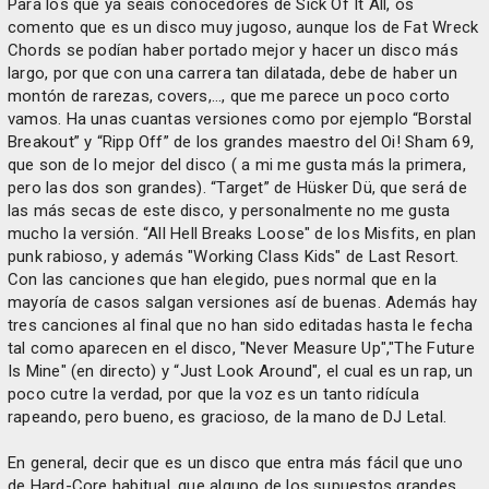
Para los que ya seáis conocedores de Sick Of It All, os
comento que es un disco muy jugoso, aunque los de Fat Wreck
Chords se podían haber portado mejor y hacer un disco más
largo, por que con una carrera tan dilatada, debe de haber un
montón de rarezas, covers,…, que me parece un poco corto
vamos. Ha unas cuantas versiones como por ejemplo “Borstal
Breakout” y “Ripp Off” de los grandes maestro del Oi! Sham 69,
que son de lo mejor del disco ( a mi me gusta más la primera,
pero las dos son grandes). “Target” de Hüsker Dü, que será de
las más secas de este disco, y personalmente no me gusta
mucho la versión. “All Hell Breaks Loose" de los Misfits, en plan
punk rabioso, y además "Working Class Kids" de Last Resort.
Con las canciones que han elegido, pues normal que en la
mayoría de casos salgan versiones así de buenas. Además hay
tres canciones al final que no han sido editadas hasta le fecha
tal como aparecen en el disco, "Never Measure Up","The Future
Is Mine" (en directo) y “Just Look Around", el cual es un rap, un
poco cutre la verdad, por que la voz es un tanto ridícula
rapeando, pero bueno, es gracioso, de la mano de DJ Letal.
En general, decir que es un disco que entra más fácil que uno
de Hard-Core habitual, que alguno de los supuestos grandes,