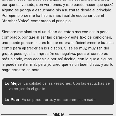
por que es variado, son versiones, y eso puede hacer que quizá
alguno se ponga a escucharlo sin asustarse desde el principio.
Por ejemplo se me ha hecho más fácil de escuchar que el
“Another Voice” comentado al principio.
Siempre me planteo si un disco de estos merece ser la pena
comprado, por que al ser las caras-b y este tipo de canciones,
uno puede pensar que es lo que no era suficientemente buenas
como para aparecer en los discos. Si se es muy, muy fan del
grupo, pues igual la impresión es negativa, pues el sonido es
más blando, más accesible por así decirlo, con lo que a alguno
le puede sentar mal, pero yo creo que es un buen disco, y así lo
hago constar en acta.
Lo Mejor:
La calidad de las versiones. Con las escuchas se
le va cogiendo el gusto.
Lo Peor:
Es un poco corto, y no sorprende en nada.
MEDIA