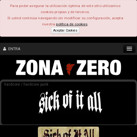
Para poder asegurar la utilización óptima de este sitio utilizamos
cookies propias y de terceros.
Si usted continúa navegando sin modificar su configuración, acepta
nuestra
política de cookies
.
Aceptar Cookies
ENTRA
CONTENIDO
hardcore / hardcore punk
COMUNIDAD
FEEEDBACK
FOROS