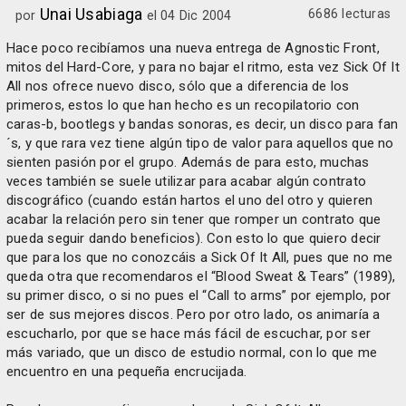
Unai Usabiaga
6686 lecturas
por
el 04 Dic 2004
Hace poco recibíamos una nueva entrega de Agnostic Front,
mitos del Hard-Core, y para no bajar el ritmo, esta vez Sick Of It
All nos ofrece nuevo disco, sólo que a diferencia de los
primeros, estos lo que han hecho es un recopilatorio con
caras-b, bootlegs y bandas sonoras, es decir, un disco para fan
´s, y que rara vez tiene algún tipo de valor para aquellos que no
sienten pasión por el grupo. Además de para esto, muchas
veces también se suele utilizar para acabar algún contrato
discográfico (cuando están hartos el uno del otro y quieren
acabar la relación pero sin tener que romper un contrato que
pueda seguir dando beneficios). Con esto lo que quiero decir
que para los que no conozcáis a Sick Of It All, pues que no me
queda otra que recomendaros el “Blood Sweat & Tears” (1989),
su primer disco, o si no pues el “Call to arms” por ejemplo, por
ser de sus mejores discos. Pero por otro lado, os animaría a
escucharlo, por que se hace más fácil de escuchar, por ser
más variado, que un disco de estudio normal, con lo que me
encuentro en una pequeña encrucijada.