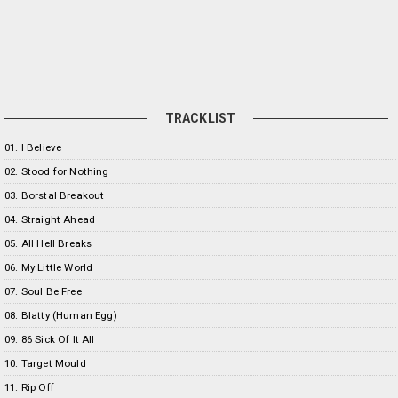
TRACKLIST
01. I Believe
02. Stood for Nothing
03. Borstal Breakout
04. Straight Ahead
05. All Hell Breaks
06. My Little World
07. Soul Be Free
08. Blatty (Human Egg)
09. 86 Sick Of It All
10. Target Mould
11. Rip Off