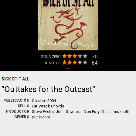
70
ZONA-ZERO
64
10
VOTOS
+
SICK OF IT ALL
Outtakes for the Outcast
PUBLICACIÓN:
Octubre 2004
SELLO:
Fat Wreck Chords
PRODUCTOR:
Steve Evetts
,
John Seymour
,
Don Fury
,
Dan Iannuzzelli
GÉNERO:
punk-core