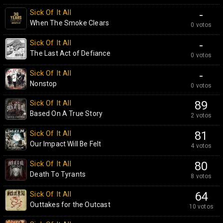
Sick Of It All
-
When The Smoke Clears
0 votos
Sick Of It All
-
The Last Act of Defiance
0 votos
Sick Of It All
-
Nonstop
0 votos
Sick Of It All
89
Based On A True Story
2 votos
Sick Of It All
81
Our Impact Will Be Felt
4 votos
Sick Of It All
80
Death To Tyrants
8 votos
Sick Of It All
64
Outtakes for the Outcast
10 votos