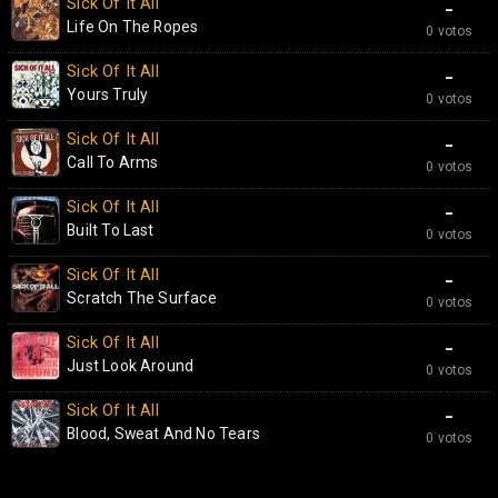
Sick Of It All
-
Life On The Ropes
0 votos
Sick Of It All
-
Yours Truly
0 votos
Sick Of It All
-
Call To Arms
0 votos
Sick Of It All
-
Built To Last
0 votos
Sick Of It All
-
Scratch The Surface
0 votos
Sick Of It All
-
Just Look Around
0 votos
Sick Of It All
-
Blood, Sweat And No Tears
0 votos