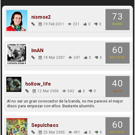
73
nismox2
19 Feb 2011
231
0
0
BUENO
60
ImAN
18 Mar 2007
247
0
0
MEDIOCRE
40
hollow_life
12 Mar 2006
542
0
0
MALO
Al no ser un gran conocedor de la banda, no me pareció el mejor
disco para empezar con ellos. Bastante aburrido.
60
Sepulchaos
25 Mar 2005
491
0
0
MEDIOCRE