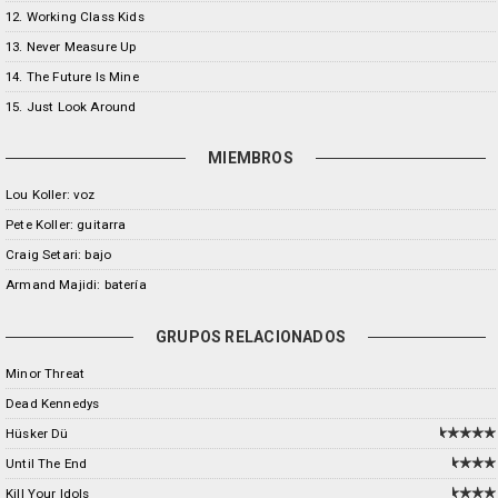
12. Working Class Kids
13. Never Measure Up
14. The Future Is Mine
15. Just Look Around
MIEMBROS
Lou Koller: voz
Pete Koller: guitarra
Craig Setari: bajo
Armand Majidi: batería
GRUPOS RELACIONADOS
Minor Threat
Dead Kennedys
Hüsker Dü
Until The End
Kill Your Idols