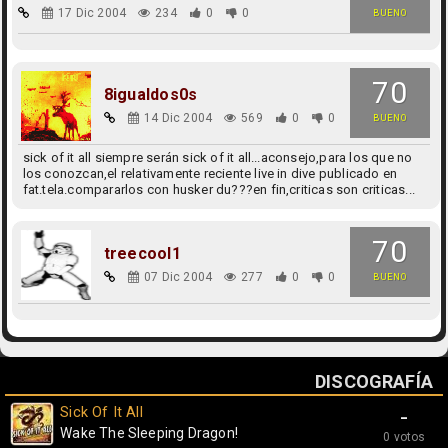
17 Dic 2004
234
0
0
BUENO
70
8igualdos0s
14 Dic 2004
569
0
0
BUENO
sick of it all siempre serán sick of it all...aconsejo,para los que no
los conozcan,el relativamente reciente live in dive publicado en
fat.tela.compararlos con husker du???en fin,criticas son criticas...
70
treecool1
07 Dic 2004
277
0
0
BUENO
DISCOGRAFÍA
Sick Of It All
-
Wake The Sleeping Dragon!
0 votos