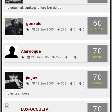
no esta mal, aunke prefiero los viejos
60
gonzalo
29 Ene 2005
272
0
0
MEDIOCRE
70
Alardoque
21 Ene 2005
279
0
0
BUENO
70
jimjav
18 Ene 2005
503
0
0
BUENO
no es gran cosa
70
LUX-OCCULTA