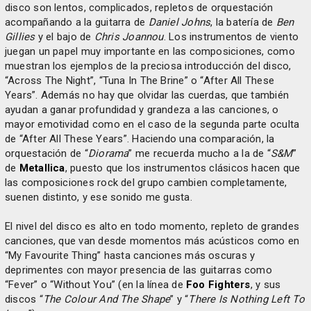
disco son lentos, complicados, repletos de orquestación
acompañando a la guitarra de
Daniel Johns
, la batería de
Ben
Gillies
y el bajo de
Chris Joannou
. Los instrumentos de viento
juegan un papel muy importante en las composiciones, como
muestran los ejemplos de la preciosa introducción del disco,
“Across The Night”, “Tuna In The Brine” o “After All These
Years”. Además no hay que olvidar las cuerdas, que también
ayudan a ganar profundidad y grandeza a las canciones, o
mayor emotividad como en el caso de la segunda parte oculta
de “After All These Years”. Haciendo una comparación, la
orquestación de “
Diorama
” me recuerda mucho a la de “
S&M
”
de
Metallica
, puesto que los instrumentos clásicos hacen que
las composiciones rock del grupo cambien completamente,
suenen distinto, y ese sonido me gusta.
El nivel del disco es alto en todo momento, repleto de grandes
canciones, que van desde momentos más acústicos como en
“My Favourite Thing” hasta canciones más oscuras y
deprimentes con mayor presencia de las guitarras como
“Fever” o “Without You” (en la línea de
Foo Fighters
, y sus
discos “
The Colour And The Shape
” y “
There Is Nothing Left To