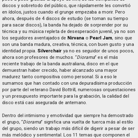
discos y sobretodo del público, que rápidamente les convirtió
en ídolos, justos cuando el grunge empezaba a morir. Pero
ahora, después de 4 discos de estudio (se toman su tiempo
para sacar discos), la banda ha dejado de sorprender por su
técnica y su música repleta de desesperación juvenil, ya no son
los seguidores aventajados de
Nirvana
o
Pearl Jam
, sino que
son una banda madura, creativa, técnica, con buen gusto y una
identidad propia.
Silverchair
ya no es seguidor de unos pocos,
ahora son profesores de muchos. “
Diorama
” es el más
reciente trabajo de la banda australiana, disco en el que
demuestran haber crecido, haber alcanzado una mayor
madurez tanto compositiva como personal. Si a eso le
sumamos que han contado con una depuradísima producción
por parte del veterano David Bottrill, numerosas orquestaciones
y un presupuesto importante para la grabación, la calidad del
disco está casi asegurada de antemano.
Dentro del intimismo y emotividad que siempre ha demostrado
el grupo, “
Diorama
” significa una vuelta de tuerca más al estilo
del grupo, siendo un trabajo más difícil de digerir a pesar de ser
más melódico y sentimental. Los 11 temas que componen el