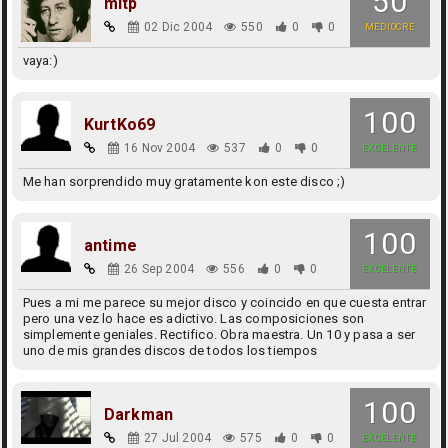
50
mitp
02 Dic 2004
550
0
0
MEDIOCRE
vaya:)
100
KurtKo69
16 Nov 2004
537
0
0
EXCELENTE
Me han sorprendido muy gratamente kon este disco ;)
100
antime
26 Sep 2004
556
0
0
EXCELENTE
Pues a mi me parece su mejor disco y coincido en que cuesta entrar
pero una vez lo hace es adictivo. Las composiciones son
simplemente geniales. Rectifico. Obra maestra. Un 10 y pasa a ser
uno de mis grandes discos de todos los tiempos
100
Darkman
27 Jul 2004
575
0
0
EXCELENTE