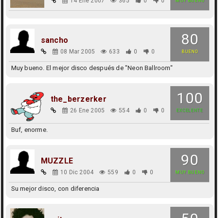
14 Ene 2007
365
0
0
MUY BUENO
80
sancho
08 Mar 2005
633
0
0
BUENO
Muy bueno. El mejor disco después de "Neon Ballroom"
100
the_berzerker
26 Ene 2005
554
0
0
EXCELENTE
Buf, enorme.
90
MUZZLE
10 Dic 2004
559
0
0
MUY BUENO
Su mejor disco, con diferencia