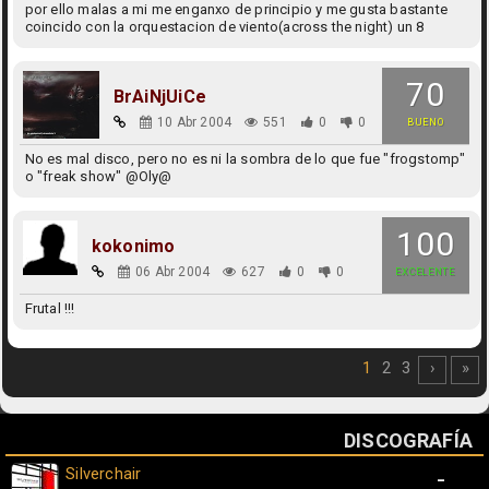
por ello malas a mi me enganxo de principio y me gusta bastante
coincido con la orquestacion de viento(across the night) un 8
70
BrAiNjUiCe
10 Abr 2004
551
0
0
BUENO
No es mal disco, pero no es ni la sombra de lo que fue "frogstomp"
o "freak show" @Oly@
100
kokonimo
06 Abr 2004
627
0
0
EXCELENTE
Frutal !!!
1
2
3
›
»
DISCOGRAFÍA
Silverchair
-