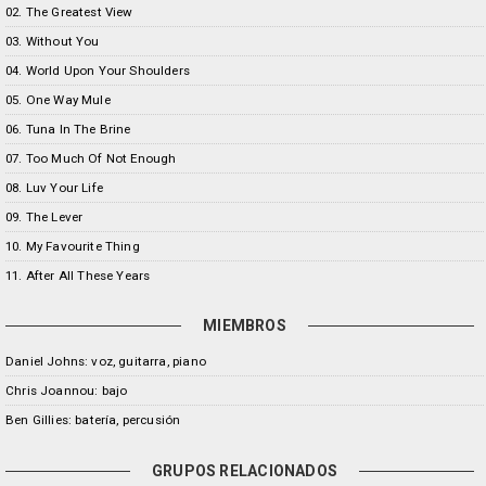
02. The Greatest View
03. Without You
04. World Upon Your Shoulders
05. One Way Mule
06. Tuna In The Brine
07. Too Much Of Not Enough
08. Luv Your Life
09. The Lever
10. My Favourite Thing
11. After All These Years
MIEMBROS
Daniel Johns: voz, guitarra, piano
Chris Joannou: bajo
Ben Gillies: batería, percusión
GRUPOS RELACIONADOS