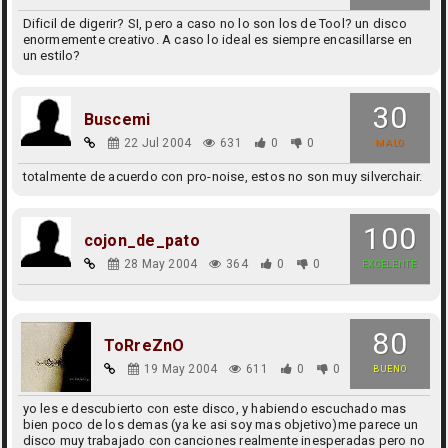
Dificil de digerir? SI, pero a caso no lo son los de Tool? un disco
enormemente creativo. A caso lo ideal es siempre encasillarse en
un estilo?
30
Buscemi
22 Jul 2004
631
0
0
MALO
totalmente de acuerdo con pro-noise, estos no son muy silverchair.
100
cojon_de_pato
28 May 2004
364
0
0
EXCELENTE
80
ToRreZnO
19 May 2004
611
0
0
BUENO
yo les e descubierto con este disco, y habiendo escuchado mas
bien poco de los demas (ya ke asi soy mas objetivo)me parece un
disco muy trabajado con canciones realmente inesperadas pero no