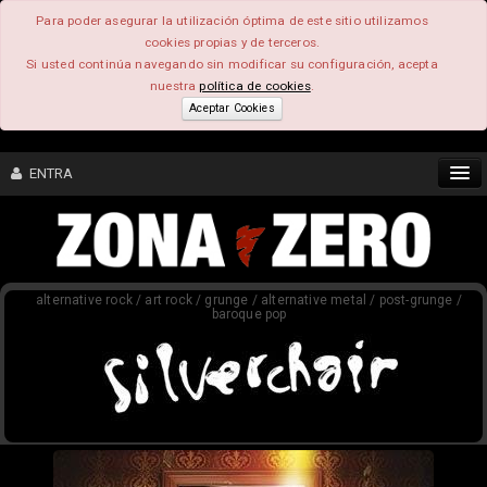
Para poder asegurar la utilización óptima de este sitio utilizamos
cookies propias y de terceros.
Si usted continúa navegando sin modificar su configuración, acepta
nuestra
política de cookies
.
Aceptar Cookies
ENTRA
CONTENIDO
alternative rock / art rock / grunge / alternative metal / post-grunge /
COMUNIDAD
baroque pop
FEEEDBACK
FOROS