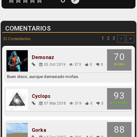
COMENTARIOS
1
2
3
›
»
31 Comentarios
70
Demonaz
05 Oct 2019
373
0
0
BUENO
Buen disco, aunque demasiado moñas.
93
Cyclops
07 Mar 2018
319
0
0
MUY BUENO
88
Gorka