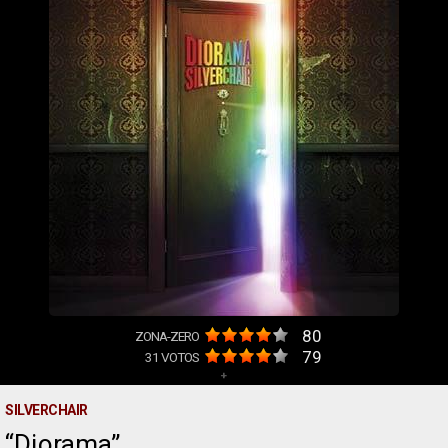
80
ZONA-ZERO
79
31
VOTOS
+
SILVERCHAIR
Diorama