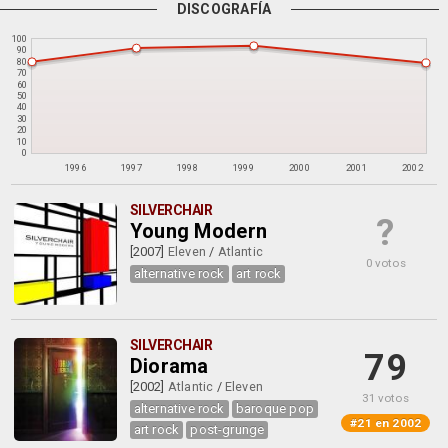
DISCOGRAFÍA
100
90
80
70
60
50
40
30
20
10
0
1996
1997
1998
1999
2000
2001
2002
SILVERCHAIR
?
Young Modern
[2007]
Eleven
/
Atlantic
0 votos
alternative rock
art rock
SILVERCHAIR
79
Diorama
[2002]
Atlantic
/
Eleven
31 votos
alternative rock
baroque pop
#21 en 2002
art rock
post-grunge