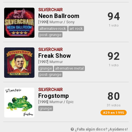
SILVERCHAIR
94
Neon Ballroom
[1999]
Murmur
/
Sony
1 voto
alternative rock
art rock
post-grunge
SILVERCHAIR
92
Freak Show
[1997]
Murmur
1 voto
grunge
alternative metal
post-grunge
SILVERCHAIR
80
Frogstomp
[1995]
Murmur
/
Epic
31 votos
grunge
#29 en 1995
¿Falta algún disco? ¡Ayúdanos!