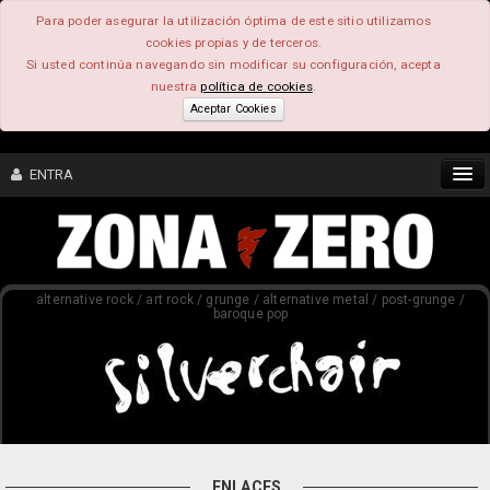
Para poder asegurar la utilización óptima de este sitio utilizamos
cookies propias y de terceros.
Si usted continúa navegando sin modificar su configuración, acepta
nuestra
política de cookies
.
Aceptar Cookies
ENTRA
CONTENIDO
alternative rock / art rock / grunge / alternative metal / post-grunge /
COMUNIDAD
baroque pop
FEEEDBACK
FOROS
ENLACES