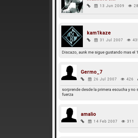
13 Jun 2009
2
kam1kaze
31 Jul 2007
43
Discazo, aunk me sigue gustando mas el 
Germo_7
26 Jul 2007
426
sorprende desde la primera escucha y no s
fuerza
amalio
14 Feb 2007
311