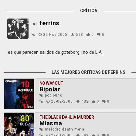
CRÍTICA
ferrins
por
29 Nov 2005
598
0
0
es que parecen salidos de goteborg i no de L.A..
LAS MEJORES CRÍTICAS DE FERRINS
10
NO WAY OUT
Bipolar
HORRIBLE
pop punk
23-02-2006
482
0
0
80
THE BLACK DAHLIA MURDER
Miasma
BUENO
melodic death metal
29-11-2005
599
0
0