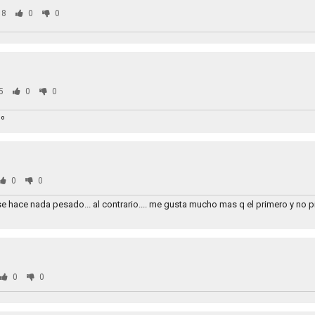
88
0
0
5
0
0
1º
0
0
e hace nada pesado... al contrario.... me gusta mucho mas q el primero y no 
0
0