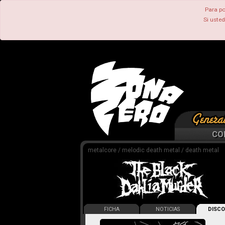
Para po
Si uste
CO
metalcore / melodic death metal / death metal
FICHA
NOTICIAS
DISCO