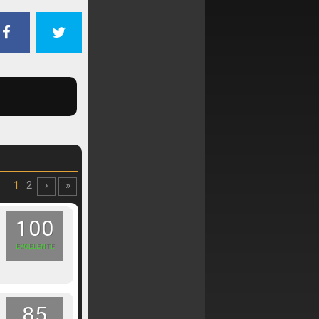
1
2
›
»
100
EXCELENTE
85