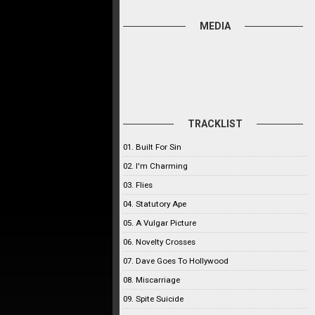
MEDIA
TRACKLIST
01. Built For Sin
02. I'm Charming
03. Flies
04. Statutory Ape
05. A Vulgar Picture
06. Novelty Crosses
07. Dave Goes To Hollywood
08. Miscarriage
09. Spite Suicide