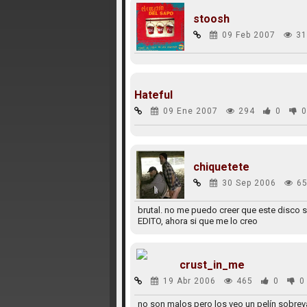
stoosh
09 Feb 2007
31
Hateful
09 Ene 2007
294
0
0
chiquetete
30 Sep 2006
65
brutal. no me puedo creer que este disco s
EDITO, ahora si que me lo creo
crust_in_me
19 Abr 2006
465
0
0
no son malos pero los veo un pelín sobrev