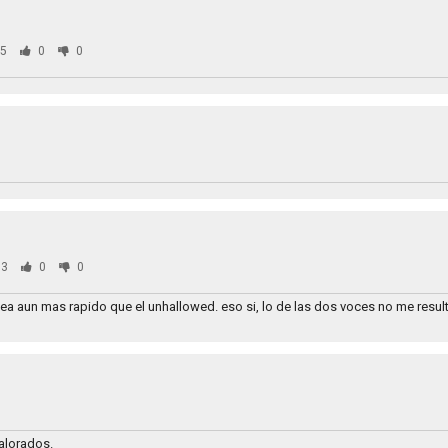
5
0
0
3
0
0
ea aun mas rapido que el unhallowed. eso si, lo de las dos voces no me result
alorados.