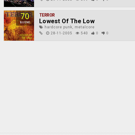
70
TERROR
Lowest Of The Low
BUENO
hardcore punk, metalcore
28-11-2005
540
0
0