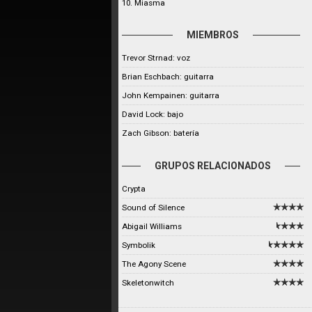
10. Miasma
MIEMBROS
Trevor Strnad: voz
Brian Eschbach: guitarra
John Kempainen: guitarra
David Lock: bajo
Zach Gibson: batería
GRUPOS RELACIONADOS
Crypta
Sound of Silence
Abigail Williams
Symbolik
The Agony Scene
Skeletonwitch