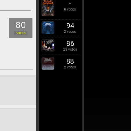
-
0 votos
80
94
2 votos
BUENO
86
23 votos
88
2 votos