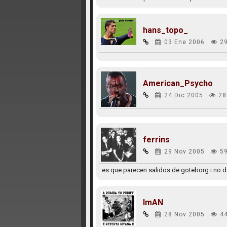
hans_topo_
03 Ene 2006
2
American_Psycho
24 Dic 2005
28
ferrins
29 Nov 2005
5
es que parecen salidos de goteborg i no de
ImAN
28 Nov 2005
4