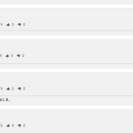
99
0
0
9
0
0
99
0
0
 L.A..
45
0
0