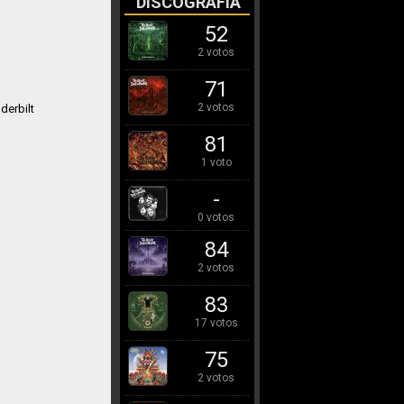
DISCOGRAFÍA
52
2 votos
71
2 votos
derbilt
81
1 voto
-
0 votos
84
2 votos
83
17 votos
75
2 votos