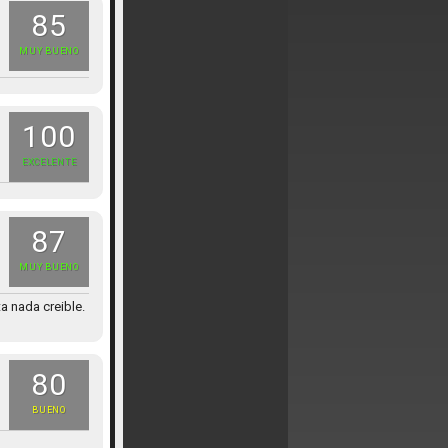
85
MUY BUENO
100
EXCELENTE
87
MUY BUENO
a nada creible.
80
BUENO