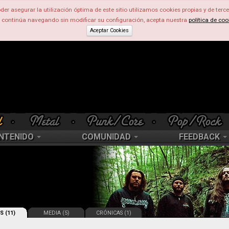
der asegurar la utilización óptima de este sitio utilizamos cookies propias y de terce
d continúa navegando sin modificar su configuración, acepta nuestra
política de coo
Aceptar Cookies
NTENIDO
COMUNIDAD
FEEDBACK
S (11)
MEDIA (5)
CRÓNICAS (1)