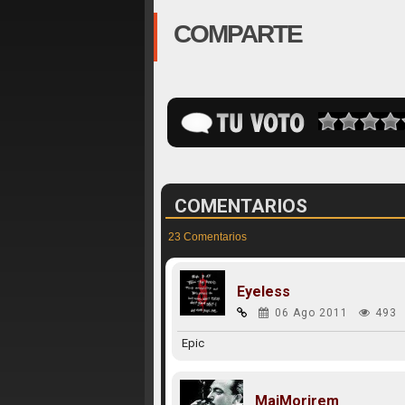
COMPARTE
COMENTARIOS
23 Comentarios
Eyeless
06 Ago 2011
493
Epic
MaiMorirem