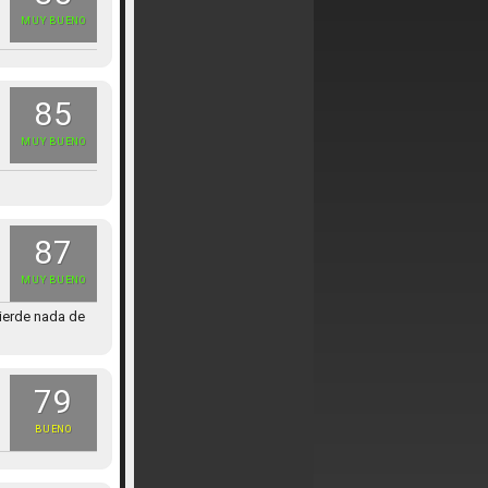
MUY BUENO
85
MUY BUENO
87
MUY BUENO
pierde nada de
79
BUENO