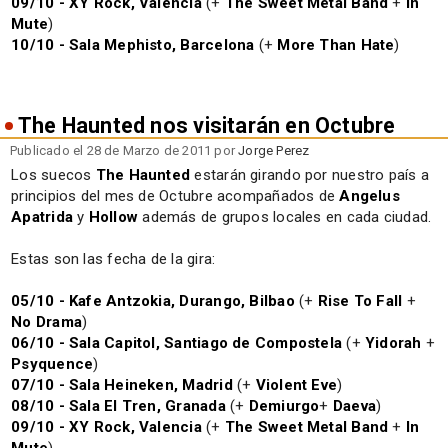
09/10 - XY Rock, Valencia
(+
The Sweet Metal Band
+
In
Mute
)
10/10 - Sala Mephisto, Barcelona
(+
More Than Hate
)
The Haunted nos visitarán en Octubre
Publicado el 28 de Marzo de 2011 por
Jorge Perez
Los suecos
The Haunted
estarán girando por nuestro país a
principios del mes de Octubre acompañados de
Angelus
Apatrida
y
Hollow
además de grupos locales en cada ciudad.
Estas son las fecha de la gira:
05/10 - Kafe Antzokia, Durango, Bilbao
(+
Rise To Fall
+
No Drama
)
06/10 - Sala Capitol, Santiago de Compostela
(+
Yidorah
+
Psyquence
)
07/10 - Sala Heineken, Madrid
(+
Violent Eve
)
08/10 - Sala El Tren, Granada
(+
Demiurgo
+
Daeva
)
09/10 - XY Rock, Valencia
(+
The Sweet Metal Band
+
In