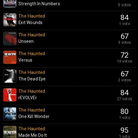
Strength In Numbers
0 votos
The Haunted
84
Exit Wounds
1 voto
The Haunted
67
Unseen
3 votos
The Haunted
72
Versus
10 votos
The Haunted
67
The Dead Eye
2 votos
The Haunted
84
rEVOLVEr
27 votos
The Haunted
80
One Kill Wonder
1 voto
The Haunted
95
Made Me Do It
1 voto