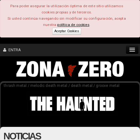
Para poder asegurar la utilización óptima de este sitio utilizamos
cookies propias y de terceros.
Si usted continúa navegando sin modificar su configuración, acepta
nuestra
política de cookies
.
Aceptar Cookies
ENTRA
CONTENIDO
thrash metal / melodic death metal / death metal / groove metal
COMUNIDAD
FEEEDBACK
FOROS
NOTICIAS