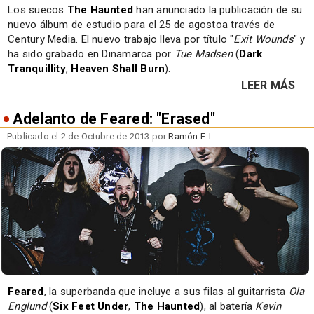
Los suecos
The Haunted
han anunciado la publicación de su
nuevo álbum de estudio para el 25 de agostoa través de
Century Media. El nuevo trabajo lleva por título "
Exit Wounds
" y
ha sido grabado en Dinamarca por
Tue Madsen
(
Dark
Tranquillity
,
Heaven Shall Burn
).
LEER MÁS
Adelanto de Feared: "Erased"
Publicado el 2 de Octubre de 2013 por
Ramón F. L.
Feared
, la superbanda que incluye a sus filas al guitarrista
Ola
Englund
(
Six Feet Under
,
The Haunted
), al batería
Kevin