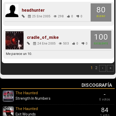
80
headhunter
25 Ene 2005
298
0
0
BUENO
100
cradle_of_mike
24 Ene 2005
503
0
0
EXCELENTE
Me parece un 10.
1
2
›
»
DISCOGRAFÍA
The Haunted
-
Strength In Numbers
0 votos
The Haunted
84
Exit Wounds
1 voto