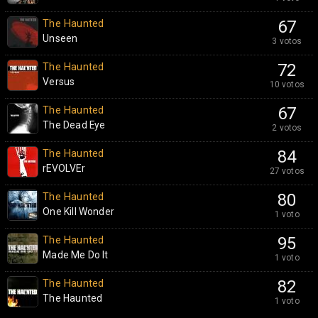
The Haunted
67
Unseen
3 votos
The Haunted
72
Versus
10 votos
The Haunted
67
The Dead Eye
2 votos
The Haunted
84
rEVOLVEr
27 votos
The Haunted
80
One Kill Wonder
1 voto
The Haunted
95
Made Me Do It
1 voto
The Haunted
82
The Haunted
1 voto