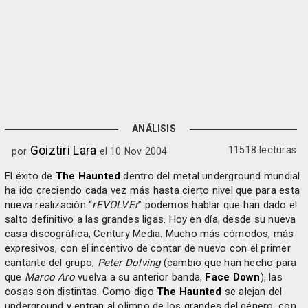
ANÁLISIS
Goiztiri Lara
11518 lecturas
por
el 10 Nov 2004
El éxito de
The Haunted
dentro del metal underground mundial
ha ido creciendo cada vez más hasta cierto nivel que para esta
nueva realización “
rEVOLVEr
” podemos hablar que han dado el
salto definitivo a las grandes ligas. Hoy en día, desde su nueva
casa discográfica, Century Media. Mucho más cómodos, más
expresivos, con el incentivo de contar de nuevo con el primer
cantante del grupo,
Peter Dolving
(cambio que han hecho para
que
Marco Aro
vuelva a su anterior banda,
Face Down
), las
cosas son distintas. Como digo
The Haunted
se alejan del
underground y entran al olimpo de los grandes del género, con