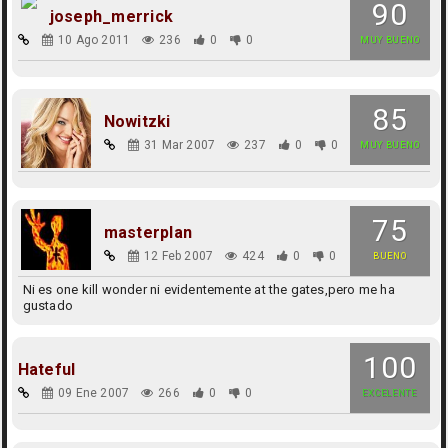
90
joseph_merrick
10 Ago 2011
236
0
0
MUY BUENO
85
Nowitzki
31 Mar 2007
237
0
0
MUY BUENO
75
masterplan
12 Feb 2007
424
0
0
BUENO
Ni es one kill wonder ni evidentemente at the gates,pero me ha
gustado
100
Hateful
09 Ene 2007
266
0
0
EXCELENTE