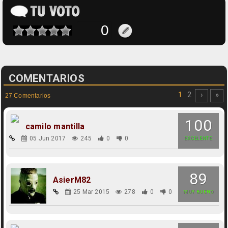
COMENTARIOS
1
2
›
»
27 Comentarios
100
camilo mantilla
05 Jun 2017
245
0
0
EXCELENTE
89
AsierM82
25 Mar 2015
278
0
0
MUY BUENO