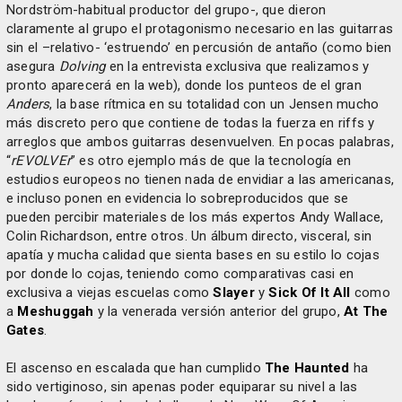
Nordström-habitual productor del grupo-, que dieron
claramente al grupo el protagonismo necesario en las guitarras
sin el –relativo- ‘estruendo’ en percusión de antaño (como bien
asegura
Dolving
en la entrevista exclusiva que realizamos y
pronto aparecerá en la web), donde los punteos de el gran
Anders
, la base rítmica en su totalidad con un Jensen mucho
más discreto pero que contiene de todas la fuerza en riffs y
arreglos que ambos guitarras desenvuelven. En pocas palabras,
“
rEVOLVEr
” es otro ejemplo más de que la tecnología en
estudios europeos no tienen nada de envidiar a las americanas,
e incluso ponen en evidencia lo sobreproducidos que se
pueden percibir materiales de los más expertos Andy Wallace,
Colin Richardson, entre otros. Un álbum directo, visceral, sin
apatía y mucha calidad que sienta bases en su estilo lo cojas
por donde lo cojas, teniendo como comparativas casi en
exclusiva a viejas escuelas como
Slayer
y
Sick Of It All
como
a
Meshuggah
y la venerada versión anterior del grupo,
At The
Gates
.
El ascenso en escalada que han cumplido
The Haunted
ha
sido vertiginoso, sin apenas poder equiparar su nivel a las