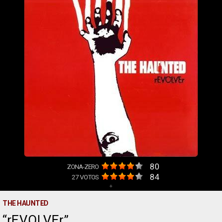
80
ZONA-ZERO
84
27
VOTOS
+
THE HAUNTED
rEVOLVEr