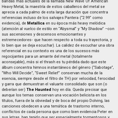
bandas más actuales de la llamada New Wave Of American
Heavy Metal, la maestría de estos caballeros del metal se
aprecia a cada palmo de esta larga duración que concentra
referencias incluso de los salvajes Pantera (“2.99” como
evidencia), de
Metallica
en su época más heavy melódica
(atención al vuelco de estilo en “Abysmal” y “My Shadow” –con
sus ascensiones y descensos emocionantes y
estremecedores- que hacen respecto a toda su trayectoria, y
lo bien que se deja escuchar). La calidez de escuchar una obra
referencial en su contexto es una de los sucesos más
regocijantes para un amante del metal (totalmente
aconsejable), más si el thrash es tu pérdida dado que este
álbum concentra himnos instantáneos del género (“Sabotage”,
“Who Will Decide”, “Sweet Relief” conservan mucha de la
esencia, siempre desde el filtro de TH) por velocidad, ferocidad
y garra que demuestran el valuarte consolidado que son (o
deberían ser)
The Haunted
hoy en día. Queda precisar que
aunque los temas conservan una vocación belicista en los
títulos, fuera de la obviedad y de boca del propio Dolving, las
canciones obedecen a una temática de trastorno interno,
conflictos de cada persona que como bien evidencia Peter en
sus letras, han tenido que ser especialmente tormentosos y