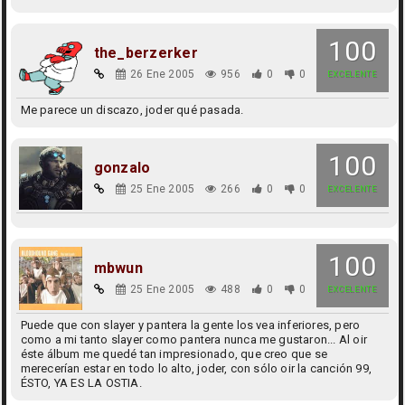
100
the_berzerker
26 Ene 2005
956
0
0
EXCELENTE
Me parece un discazo, joder qué pasada.
100
gonzalo
25 Ene 2005
266
0
0
EXCELENTE
100
mbwun
25 Ene 2005
488
0
0
EXCELENTE
Puede que con slayer y pantera la gente los vea inferiores, pero
como a mi tanto slayer como pantera nunca me gustaron... Al oir
éste álbum me quedé tan impresionado, que creo que se
merecerían estar en todo lo alto, joder, con sólo oir la canción 99,
ÉSTO, YA ES LA OSTIA.