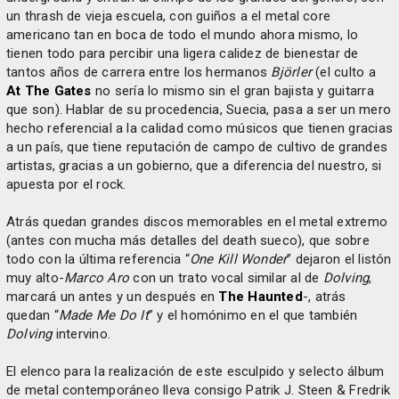
un thrash de vieja escuela, con guiños a el metal core
americano tan en boca de todo el mundo ahora mismo, lo
tienen todo para percibir una ligera calidez de bienestar de
tantos años de carrera entre los hermanos
Björler
(el culto a
At The Gates
no sería lo mismo sin el gran bajista y guitarra
que son). Hablar de su procedencia, Suecia, pasa a ser un mero
hecho referencial a la calidad como músicos que tienen gracias
a un país, que tiene reputación de campo de cultivo de grandes
artistas, gracias a un gobierno, que a diferencia del nuestro, si
apuesta por el rock.
Atrás quedan grandes discos memorables en el metal extremo
(antes con mucha más detalles del death sueco), que sobre
todo con la última referencia “
One Kill Wonder
” dejaron el listón
muy alto-
Marco Aro
con un trato vocal similar al de
Dolving
,
marcará un antes y un después en
The Haunted
-, atrás
quedan “
Made Me Do It
” y el homónimo en el que también
Dolving
intervino.
El elenco para la realización de este esculpido y selecto álbum
de metal contemporáneo lleva consigo Patrik J. Steen & Fredrik