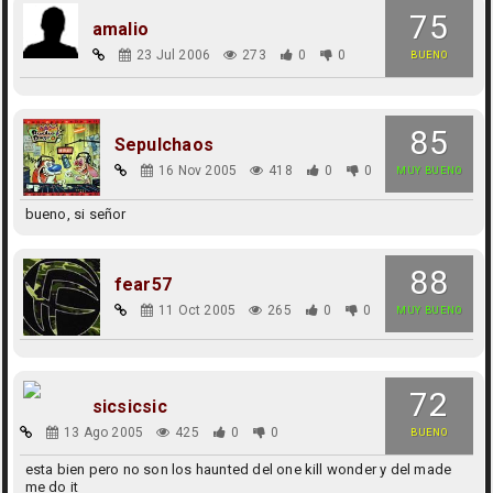
75
amalio
23 Jul 2006
273
0
0
BUENO
85
Sepulchaos
16 Nov 2005
418
0
0
MUY BUENO
bueno, si señor
88
fear57
11 Oct 2005
265
0
0
MUY BUENO
72
sicsicsic
13 Ago 2005
425
0
0
BUENO
esta bien pero no son los haunted del one kill wonder y del made
me do it