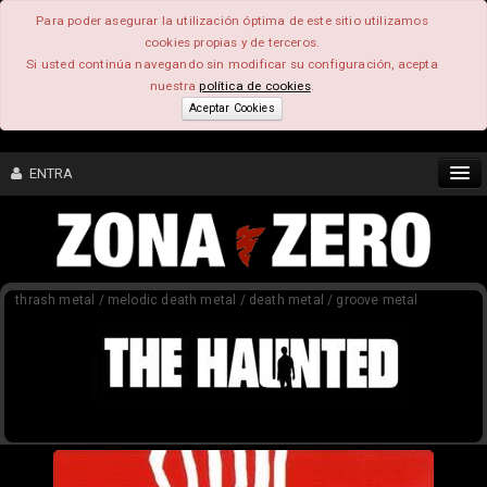
Para poder asegurar la utilización óptima de este sitio utilizamos
cookies propias y de terceros.
Si usted continúa navegando sin modificar su configuración, acepta
nuestra
política de cookies
.
Aceptar Cookies
ENTRA
CONTENIDO
thrash metal / melodic death metal / death metal / groove metal
COMUNIDAD
FEEEDBACK
FOROS