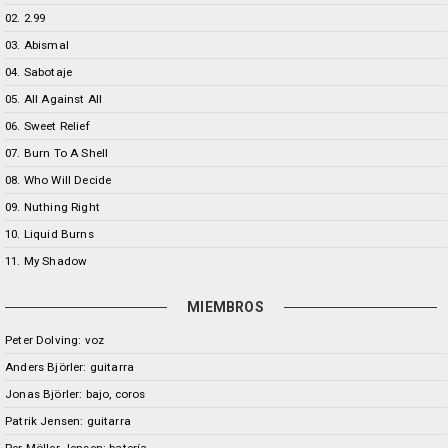
02. 2.99
03. Abismal
04. Sabotaje
05. All Against All
06. Sweet Relief
07. Burn To A Shell
08. Who Will Decide
09. Nuthing Right
10. Liquid Burns
11. My Shadow
MIEMBROS
Peter Dolving: voz
Anders Björler: guitarra
Jonas Björler: bajo, coros
Patrik Jensen: guitarra