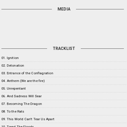
MEDIA
TRACKLIST
01. Ignition
02. Detonation
03. Entrance of the Conflagration
04. Anthem (We are the fire)
05. Unrepentant
06. And Sadness Will Sear
07. Becoming The Dragon
08. To the Rats
09. This World Can't Tear Us Apart
10. Tread The Floods