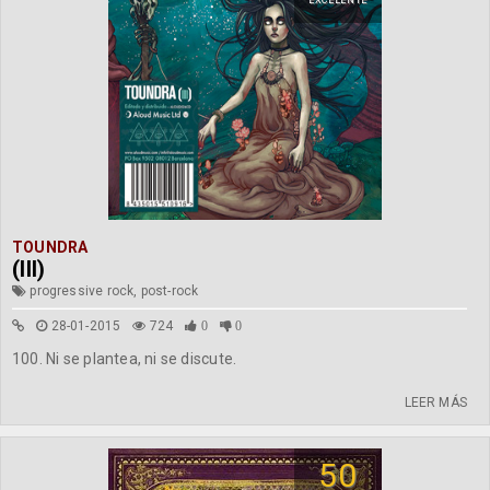
EXCELENTE
TOUNDRA
(III)
progressive rock, post-rock
28-01-2015
724
0
0
100. Ni se plantea, ni se discute.
LEER MÁS
50