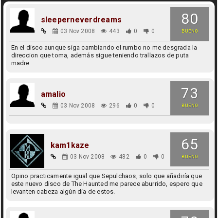
80
sleeperneverdreams
03 Nov 2008
443
0
0
BUENO
En el disco aunque siga cambiando el rumbo no me desgrada la
direccion que toma, además sigue teniendo trallazos de puta
madre
73
amalio
03 Nov 2008
296
0
0
BUENO
65
kam1kaze
03 Nov 2008
482
0
0
BUENO
Opino practicamente igual que Sepulchaos, solo que añadiría que
este nuevo disco de The Haunted me parece aburrido, espero que
levanten cabeza algún día de estos.