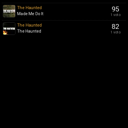
The Haunted
95
Made Me Do It
1 voto
The Haunted
82
The Haunted
1 voto