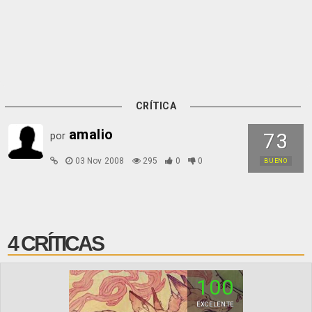
CRÍTICA
amalio
73
por
03 Nov 2008
295
0
0
BUENO
4 CRÍTICAS
100
EXCELENTE