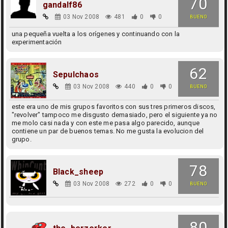
70
gandalf86
03 Nov 2008
481
0
0
BUENO
una pequeña vuelta a los orígenes y continuando con la
experimentación
62
Sepulchaos
03 Nov 2008
440
0
0
BUENO
este era uno de mis grupos favoritos con sus tres primeros discos,
"revolver" tampoco me disgusto demasiado, pero el siguiente ya no
me molo casi nada y con este me pasa algo parecido, aunque
contiene un par de buenos temas. No me gusta la evolucion del
grupo.
78
Black_sheep
03 Nov 2008
272
0
0
BUENO
80