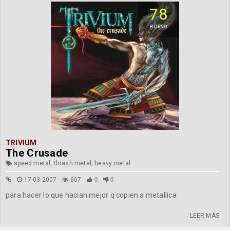
78
BUENO
TRIVIUM
The Crusade
speed metal, thrash metal, heavy metal
17-03-2007
667
0
0
para hacer lo que hacian mejor q copien a metallica
LEER MÁS