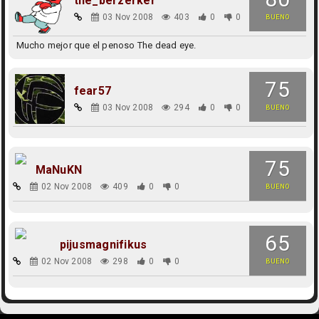
the_berzerker
03 Nov 2008
403
0
0
BUENO
Mucho mejor que el penoso The dead eye.
75
fear57
03 Nov 2008
294
0
0
BUENO
75
MaNuKN
02 Nov 2008
409
0
0
BUENO
65
pijusmagnifikus
02 Nov 2008
298
0
0
BUENO