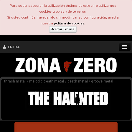
Para poder asegurar la utilización óptima de este sitio utilizamos
cookies propias y de terceros.
Si usted continúa navegando sin modificar su configuración, acepta
nuestra
política de cookies
.
Aceptar Cookies
ENTRA
CONTENIDO
thrash metal / melodic death metal / death metal / groove metal
COMUNIDAD
FEEEDBACK
FOROS