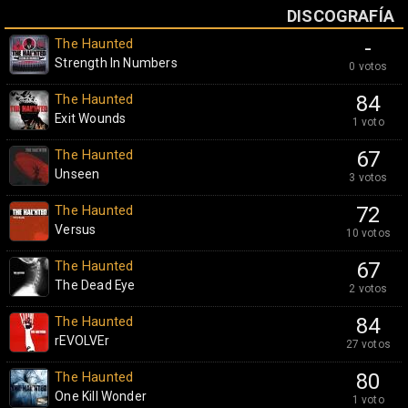
DISCOGRAFÍA
The Haunted
-
Strength In Numbers
0 votos
The Haunted
84
Exit Wounds
1 voto
The Haunted
67
Unseen
3 votos
The Haunted
72
Versus
10 votos
The Haunted
67
The Dead Eye
2 votos
The Haunted
84
rEVOLVEr
27 votos
The Haunted
80
One Kill Wonder
1 voto