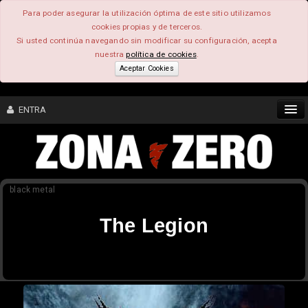
Para poder asegurar la utilización óptima de este sitio utilizamos
cookies propias y de terceros.
Si usted continúa navegando sin modificar su configuración, acepta
nuestra
política de cookies
.
Aceptar Cookies
ENTRA
CONTENIDO
black metal
COMUNIDAD
The Legion
FEEEDBACK
FOROS