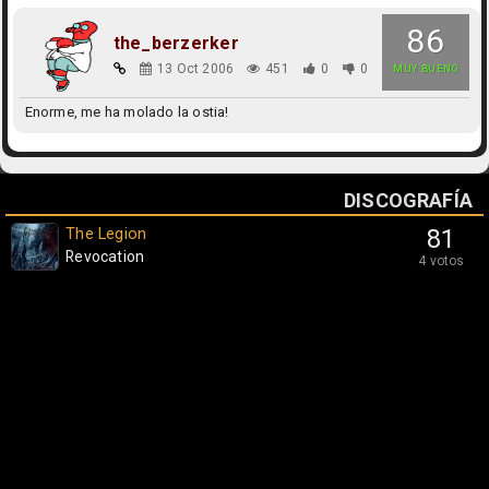
86
the_berzerker
13 Oct 2006
451
0
0
MUY BUENO
Enorme, me ha molado la ostia!
DISCOGRAFÍA
The Legion
81
Revocation
4 votos