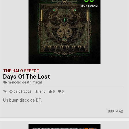
MUY BUENO
THE HALO EFFECT
Days Of The Lost
melodic death metal
03-01-2023
345
0
0
Un buen disco de DT.
LEER MÁS