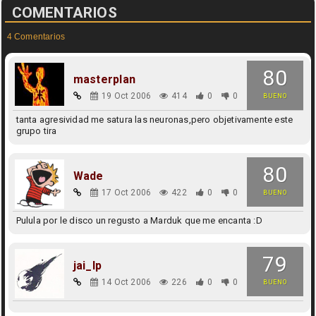
COMENTARIOS
4 Comentarios
80
masterplan
19 Oct 2006
414
0
0
BUENO
tanta agresividad me satura las neuronas,pero objetivamente este
grupo tira
80
Wade
17 Oct 2006
422
0
0
BUENO
Pulula por le disco un regusto a Marduk que me encanta :D
79
jai_lp
14 Oct 2006
226
0
0
BUENO