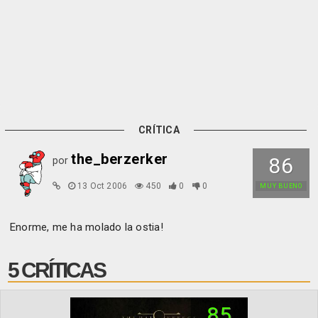
CRÍTICA
the_berzerker
86
por
13 Oct 2006
450
0
0
MUY BUENO
Enorme, me ha molado la ostia!
5 CRÍTICAS
85