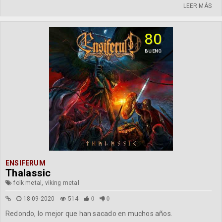
LEER MÁS
80
BUENO
ENSIFERUM
Thalassic
folk metal, viking metal
18-09-2020
514
0
0
Redondo, lo mejor que han sacado en muchos años.