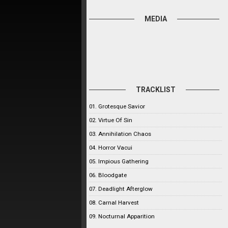
MEDIA
TRACKLIST
01. Grotesque Savior
02. Virtue Of Sin
03. Annihilation Chaos
04. Horror Vacui
05. Impious Gathering
06. Bloodgate
07. Deadlight Afterglow
08. Carnal Harvest
09. Nocturnal Apparition