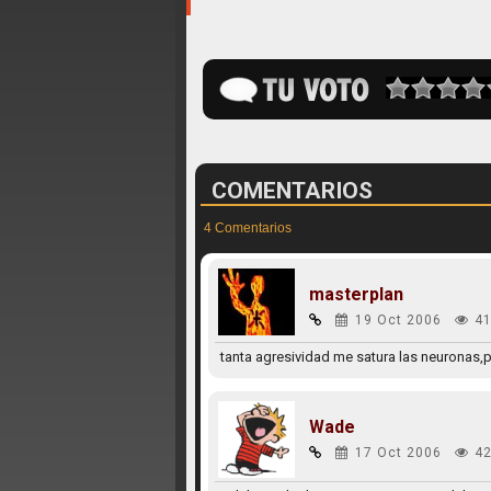
COMENTARIOS
4 Comentarios
masterplan
19 Oct 2006
41
tanta agresividad me satura las neuronas,p
Wade
17 Oct 2006
42