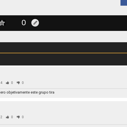
4
0
0
ero objetivamente este grupo tira
2
0
0