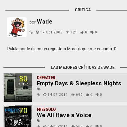
CRÍTICA
Wade
por
17 Oct 2006
421
0
0
Pulula por le disco un regusto a Marduk que me encanta :D
LAS MEJORES CRÍTICAS DE WADE
80
DEFEATER
Empty Days & Sleepless Nights
BUENO
14-07-2011
699
0
0
70
FREYGOLO
We All Have a Voice
BUENO
04-05-2011
563
0
0