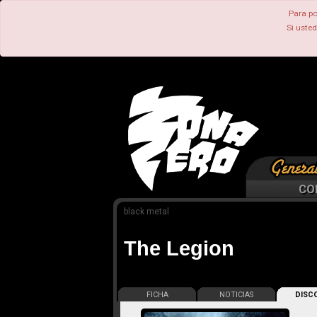
Para po
Si uste
CO
black metal
The Legion
FICHA
NOTICIAS
DISCO