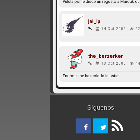
Pulula por le disco un regusto a Marduk q
jai_lp
14 Oct 2006
22
the_berzerker
13 Oct 2006
44
Enorme, me ha molado la ostia!
Síguenos