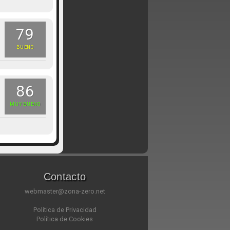
79
BUENO
86
MUY BUENO
Contacto
webmaster@zona-zero.net
Política de Privacidad
Política de Cookies