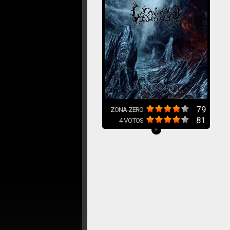
79
ZONA-ZERO
81
4
VOTOS
+