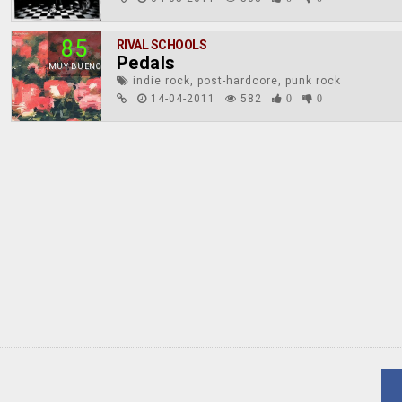
85
RIVAL SCHOOLS
Pedals
MUY BUENO
indie rock, post-hardcore, punk rock
14-04-2011
582
0
0