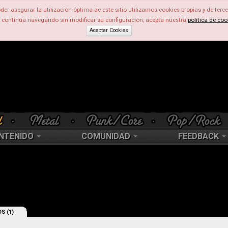
der asegurar la utilización óptima de este sitio utilizamos cookies propias y de terce
d continúa navegando sin modificar su configuración, acepta nuestra
política de coo
Aceptar Cookies
NTENIDO
COMUNIDAD
FEEDBACK
S (1)