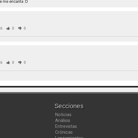
ue me encanta :D
6
0
0
6
0
0
Secciones
Noticias
Análisis
Entrevistas
Crónicas