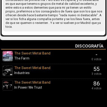
es que aunque tenemos grupos de metal de calidad excelente, y
entre estos a estos dementes que para mi ya tienen un estilo
propio, preferimos a los consagrados de fuera que son los que nos
ofrecen desde hace bastante tiempo "nada nuevo ni destacable". A
ver si los ficha alguna compañia potente y se los lleva fuera, antes
de que se quemen o revienten . Y a ver si vuelven por Madrid que ya
toca.
DISCOGRAFÍA
The Sweet Metal Band
-
The Farm
0 votos
The Sweet Metal Band
55
Industries
3 votos
The Sweet Metal Band
86
In Power We Trust
4 votos