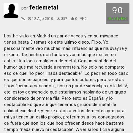
fedemetal
90
por
12 Ago 2010
357
0
0
MUY BUENO
Los he visto en Madrid un par de veces y en su myspace
tienes hasta 3 temas de este ultimo disco. Flipo. Yo
personalmente veo muchas más influencias que mudvayne y
slikpnot. De hecho, son tantas y variadas que ese es su
estilo. Una loca amalgama de metal. Con un sentido del
humor que me recuerda a rammstein. No solo no comparto
eso de que: "lo peor : nada destacable". Lo peor en todo caso
es que son españoles, y para gustos colores, pero si estos
tipos fueran americanos , con un par de videoclips en la MTV,
etc, estoy convencido que estariamos hablando de un grupo
considerado de primera fila. Pero esto es España, y lo
destacable es que aunque tenemos grupos de metal de
calidad excelente, y entre estos a estos dementes que para
mi ya tienen un estilo propio, preferimos a los consagrados
de fuera que son los que nos ofrecen desde hace bastante
tiempo "nada nuevo ni destacable". A ver si los ficha alguna