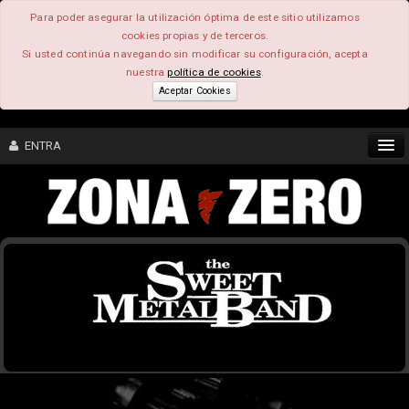
Para poder asegurar la utilización óptima de este sitio utilizamos
cookies propias y de terceros.
Si usted continúa navegando sin modificar su configuración, acepta
nuestra
política de cookies
.
Aceptar Cookies
ENTRA
CONTENIDO
COMUNIDAD
FEEEDBACK
FOROS