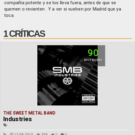
compañia potente y se los lleva fuera, antes de que se
quemen o revienten . Y a ver si vuelven por Madrid que ya
toca.
1 CRÍTICAS
90
MUY BUENO
THE SWEET METAL BAND
Industries
12-08-2010
358
0
0