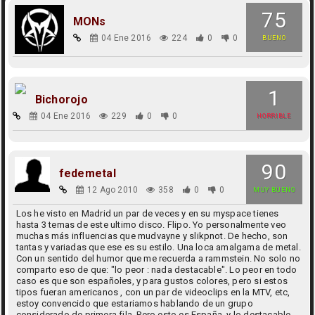
75
MONs
04 Ene 2016
224
0
0
BUENO
1
Bichorojo
04 Ene 2016
229
0
0
HORRIBLE
90
fedemetal
12 Ago 2010
358
0
0
MUY BUENO
Los he visto en Madrid un par de veces y en su myspace tienes
hasta 3 temas de este ultimo disco. Flipo. Yo personalmente veo
muchas más influencias que mudvayne y slikpnot. De hecho, son
tantas y variadas que ese es su estilo. Una loca amalgama de metal.
Con un sentido del humor que me recuerda a rammstein. No solo no
comparto eso de que: "lo peor : nada destacable". Lo peor en todo
caso es que son españoles, y para gustos colores, pero si estos
tipos fueran americanos , con un par de videoclips en la MTV, etc,
estoy convencido que estariamos hablando de un grupo
considerado de primera fila. Pero esto es España, y lo destacable