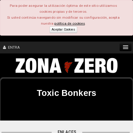
Para poder asegurar la utilización óptima de este sitio utilizamos
cookies propias y de terceros.
Si usted continúa navegando sin modificar su configuración, acepta
nuestra
política de cookies
.
Aceptar Cookies
ENTRA
CONTENIDO
COMUNIDAD
Toxic Bonkers
FEEEDBACK
FOROS
ENLACES