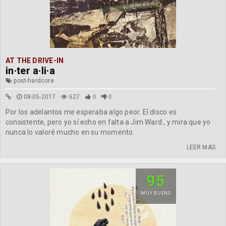
AT THE DRIVE-IN
in·ter a·li·a
post-hardcore
08-05-2017
627
0
0
Por los adelantos me esperaba algo peor. El disco es
consistente, pero yo sí echo en falta a Jim Ward , y mira que yo
nunca lo valoré mucho en su momento.
LEER MÁS
95
MUY BUENO