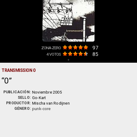
97
ZONA-ZERO
85
4
VOTOS
+
TRANSMISSION 0
0
PUBLICACIÓN:
Noviembre 2005
SELLO:
Go-Kart
PRODUCTOR:
Mischa van Rodijnen
GÉNERO:
punk-core