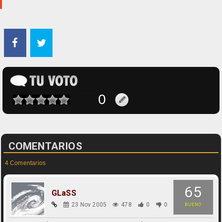
COMENTARIOS
4 Comentarios
65
GLaSS
23 Nov 2005
478
0
0
BUENO