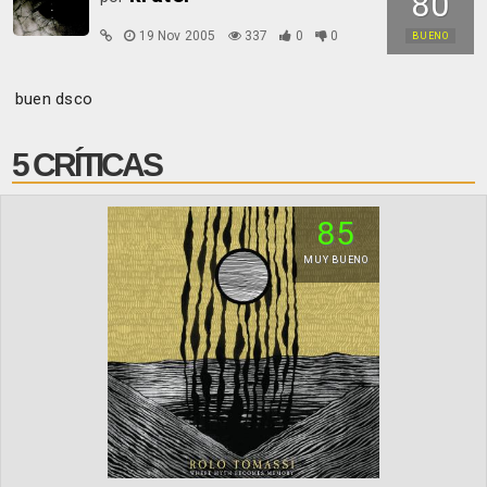
80
19 Nov 2005
337
0
0
BUENO
buen dsco
5 CRÍTICAS
85
MUY BUENO