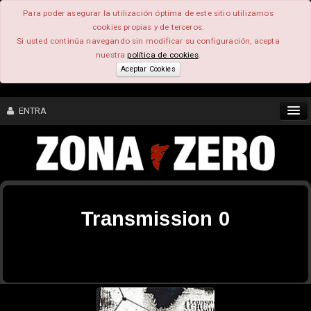
Para poder asegurar la utilización óptima de este sitio utilizamos
cookies propias y de terceros.
Si usted continúa navegando sin modificar su configuración, acepta
nuestra
política de cookies
.
Aceptar Cookies
ENTRA
CONTENIDO
COMUNIDAD
Transmission 0
FEEEDBACK
FOROS