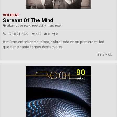
VOLBEAT
Servant Of The Mind
alternative rock, rockabilly, hard rock
18-01-2022
434
0
0
A mí me entretiene el disco, sobre todo en su primera mitad
que tiene hasta temas destacables.
LEER MÁS
80
BUENO