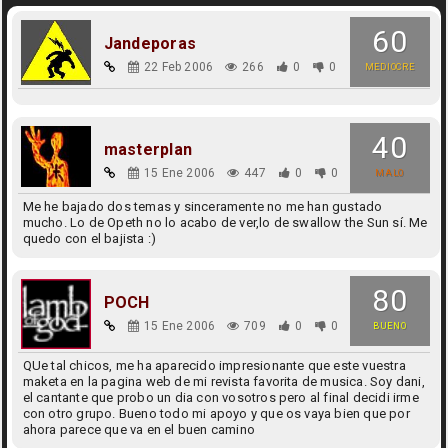
60
Jandeporas
22 Feb 2006
266
0
0
MEDIOCRE
40
masterplan
15 Ene 2006
447
0
0
MALO
Me he bajado dos temas y sinceramente no me han gustado
mucho. Lo de Opeth no lo acabo de ver,lo de swallow the Sun sí. Me
quedo con el bajista :)
80
POCH
15 Ene 2006
709
0
0
BUENO
QUe tal chicos, me ha aparecido impresionante que este vuestra
maketa en la pagina web de mi revista favorita de musica. Soy dani,
el cantante que probo un dia con vosotros pero al final decidi irme
con otro grupo. Bueno todo mi apoyo y que os vaya bien que por
ahora parece que va en el buen camino