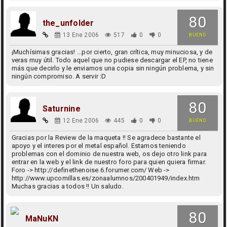
80
the_unfolder
13 Ene 2006
517
0
0
BUENO
¡Muchísimas gracias! ...por cierto, gran crítica, muy minuciosa, y de
veras muy útil. Todo aquel que no pudiese descargar el EP, no tiene
más que decirlo y le enviamos una copia sin ningún problema, y sin
ningún compromiso. A servir :D
80
Saturnine
12 Ene 2006
445
0
0
BUENO
Gracias por la Review de la maqueta !! Se agradece bastante el
apoyo y el interes por el metal español. Estamos teniendo
problemas con el dominio de nuestra web, os dejo otro link para
entrar en la web y el link de nuestro foro para quien quiera firmar.
Foro -> http://definethenoise.6.forumer.com/ Web ->
http://www.upcomillas.es/zonaalumnos/200401949/index.htm
Muchas gracias a todos !! Un saludo.
80
MaNuKN