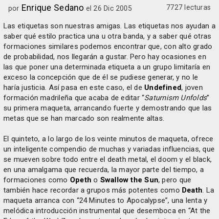
Enrique Sedano
7727 lecturas
por
el 26 Dic 2005
Las etiquetas son nuestras amigas. Las etiquetas nos ayudan a
saber qué estilo practica una u otra banda, y a saber qué otras
formaciones similares podemos encontrar que, con alto grado
de probabilidad, nos llegarán a gustar. Pero hay ocasiones en
las que poner una determinada etiqueta a un grupo limitaría en
exceso la concepción que de él se pudiese generar, y no le
haría justicia. Así pasa en este caso, el de
Undefined
, joven
formación madrileña que acaba de editar “
Saturnism Unfolds
”
su primera maqueta, arrancando fuerte y demostrando que las
metas que se han marcado son realmente altas.
El quinteto, a lo largo de los veinte minutos de maqueta, ofrece
un inteligente compendio de muchas y variadas influencias, que
se mueven sobre todo entre el death metal, el doom y el black,
en una amalgama que recuerda, la mayor parte del tiempo, a
formaciones como
Opeth
o
Swallow the Sun
, pero que
también hace recordar a grupos más potentes como
Death
. La
maqueta arranca con “24 Minutes to Apocalypse”, una lenta y
melódica introducción instrumental que desemboca en “At the