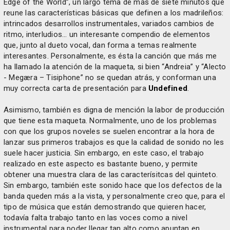
Edge of the World”, un largo tema de más de siete minutos que
reune las características básicas que definen a los madrileños:
intrincados desarrollos instrumentales, variados cambios de
ritmo, interludios... un interesante compendio de elementos
que, junto al dueto vocal, dan forma a temas realmente
interesantes. Personalmente, es ésta la canción que más me
ha llamado la atención de la maqueta, si bien “Andreia” y “Alecto
- Megæra – Tisiphone” no se quedan atrás, y conforman una
muy correcta carta de presentación para
Undefined
.
Asimismo, también es digna de mención la labor de producción
que tiene esta maqueta. Normalmente, uno de los problemas
con que los grupos noveles se suelen encontrar a la hora de
lanzar sus primeros trabajos es que la calidad de sonido no les
suele hacer justicia. Sin embargo, en este caso, el trabajo
realizado en este aspecto es bastante bueno, y permite
obtener una muestra clara de las caracterísitcas del quinteto.
Sin embargo, también este sonido hace que los defectos de la
banda queden más a la vista, y personalmente creo que, para el
tipo de música que están demostrando que quieren hacer,
todavía falta trabajo tanto en las voces como a nivel
instrumental para poder llegar tan alto como apuntan en