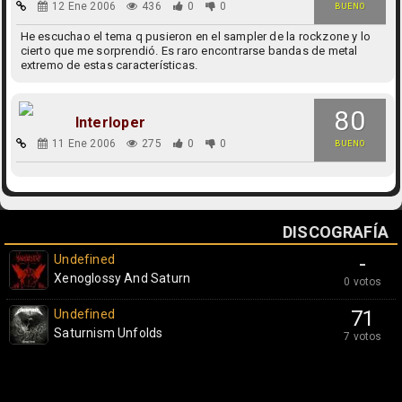
12 Ene 2006
436
0
0
BUENO
He escuchao el tema q pusieron en el sampler de la rockzone y lo
cierto que me sorprendió. Es raro encontrarse bandas de metal
extremo de estas características.
80
Interloper
11 Ene 2006
275
0
0
BUENO
DISCOGRAFÍA
Undefined
-
Xenoglossy And Saturn
0 votos
Undefined
71
Saturnism Unfolds
7 votos