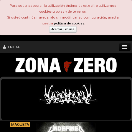
Para poder asegurar la utilización óptima de este sitio utilizamos
cookies propias y de terceros.
Si usted continúa navegando sin modificar su configuración, acepta
nuestra
política de cookies
.
Aceptar Cookies
ENTRA
CONTENIDO
COMUNIDAD
FEEEDBACK
FOROS
MAQUETA