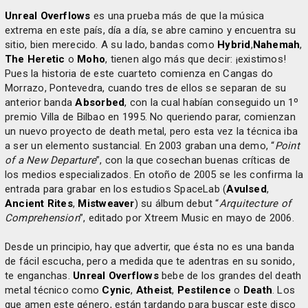
Unreal Overflows
es una prueba más de que la música
extrema en este país, día a día, se abre camino y encuentra su
sitio, bien merecido. A su lado, bandas como
Hybrid
,
Nahemah
,
The Heretic
o
Moho
, tienen algo más que decir: ¡existimos!
Pues la historia de este cuarteto comienza en Cangas do
Morrazo, Pontevedra, cuando tres de ellos se separan de su
anterior banda
Absorbed
, con la cual habían conseguido un 1º
premio Villa de Bilbao en 1995. No queriendo parar, comienzan
un nuevo proyecto de death metal, pero esta vez la técnica iba
a ser un elemento sustancial. En 2003 graban una demo, “
Point
of a New Departure
”, con la que cosechan buenas críticas de
los medios especializados. En otoño de 2005 se les confirma la
entrada para grabar en los estudios SpaceLab (
Avulsed
,
Ancient Rites
,
Mistweaver
) su álbum debut “
Arquitecture of
Comprehension
”, editado por Xtreem Music en mayo de 2006.
Desde un principio, hay que advertir, que ésta no es una banda
de fácil escucha, pero a medida que te adentras en su sonido,
te enganchas.
Unreal Overflows
bebe de los grandes del death
metal técnico como
Cynic
,
Atheist
,
Pestilence
o
Death
. Los
que amen este género, están tardando para buscar este disco