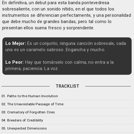
En definitiva, un debut para esta banda pontevedresa
sobresaliente, con un sonido nítido, en el que todos los
instrumentos se diferencian perfectamente, y una personalidad
que debe mucho de grandes bandas, pero tal como lo
presentan ellos suena fresco y sorprendente.
Lo Mejor:
Es un conjunto, ninguna canción sobresale, cada
una es un caramelo sabroso. Engancha y mucho.
Lo Peor:
Hay que tomárselo con calma, no entra a la
primera, paciencia. La voz.
TRACKLIST
01. Paths to the Human Involution
02. The Unavoidable Passage of Time
03. Crematory of Forgotten Cries
04. Breeders of Credibility
05. Unexpected Dimensions