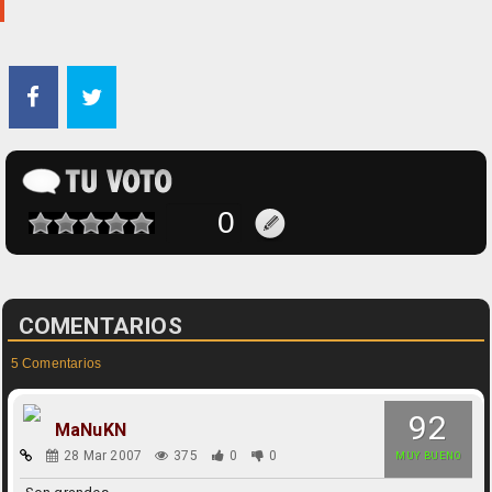
COMENTARIOS
5 Comentarios
92
MaNuKN
28 Mar 2007
375
0
0
MUY BUENO