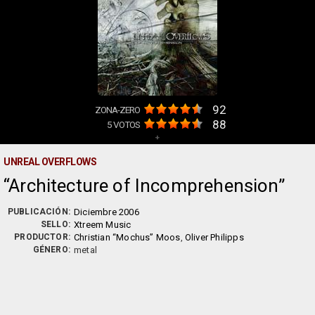
92
ZONA-ZERO
88
5
VOTOS
+
UNREAL OVERFLOWS
Architecture of Incomprehension
PUBLICACIÓN:
Diciembre 2006
SELLO:
Xtreem Music
PRODUCTOR:
Christian “Mochus” Moos
,
Oliver Philipps
GÉNERO:
metal