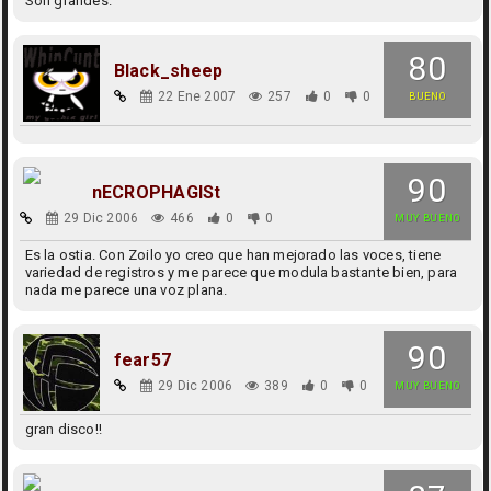
Son grandes.
80
Black_sheep
22 Ene 2007
257
0
0
BUENO
90
nECROPHAGISt
29 Dic 2006
466
0
0
MUY BUENO
Es la ostia. Con Zoilo yo creo que han mejorado las voces, tiene
variedad de registros y me parece que modula bastante bien, para
nada me parece una voz plana.
90
fear57
29 Dic 2006
389
0
0
MUY BUENO
gran disco!!