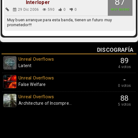
87
Interloper
29 Dic 2006
590
0
0
MUY BUENO
Muy buen arranque para esta banda, tienen un futuro muy
prometedor!!!
DISCOGRAFÍA
Unreal Overflows
89
Latent
4 votos
Unreal Overflows
-
False Welfare
0 votos
Unreal Overflows
88
Architecture of Incompre...
5 votos