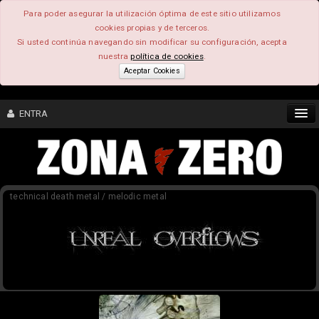
Para poder asegurar la utilización óptima de este sitio utilizamos
cookies propias y de terceros.
Si usted continúa navegando sin modificar su configuración, acepta
nuestra
política de cookies
.
Aceptar Cookies
ENTRA
CONTENIDO
technical death metal / melodic metal
COMUNIDAD
FEEEDBACK
FOROS