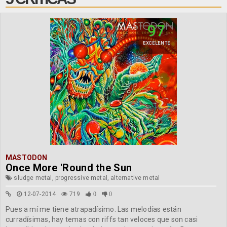
97
EXCELENTE
MASTODON
Once More 'Round the Sun
sludge metal, progressive metal, alternative metal
12-07-2014
719
0
0
Pues a mí me tiene atrapadísimo. Las melodías están
curradísimas, hay temas con riffs tan veloces que son casi