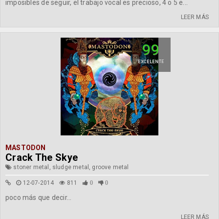
imposibles de seguir, el trabajo vocal es precioso, 4 o 5 e...
LEER MÁS
99
EXCELENTE
MASTODON
Crack The Skye
stoner metal, sludge metal, groove metal
12-07-2014
811
0
0
poco más que decir...
LEER MÁS