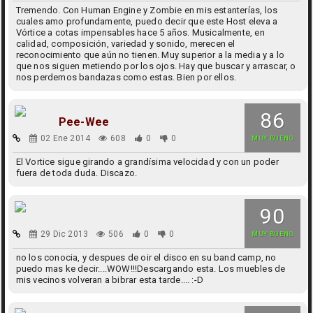
Tremendo. Con Human Engine y Zombie en mis estanterías, los
cuales amo profundamente, puedo decir que este Host eleva a
Vórtice a cotas impensables hace 5 años. Musicalmente, en
calidad, composición, variedad y sonido, merecen el
reconocimiento que aún no tienen. Muy superior a la media y a lo
que nos siguen metiendo por los ojos. Hay que buscar y arrascar, o
nos perdemos bandazas como estas. Bien por ellos.
86
Pee-Wee
02 Ene 2014
608
0
0
MUY BUENO
El Vortice sigue girando a grandísima velocidad y con un poder
fuera de toda duda. Discazo.
90
29 Dic 2013
506
0
0
MUY BUENO
no los conocia, y despues de oir el disco en su band camp, no
puedo mas ke decir....WOW!!!Descargando esta. Los muebles de
mis vecinos volveran a bibrar esta tarde.... :-D