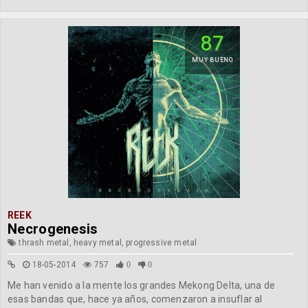
87
MUY BUENO
REEK
Necrogenesis
thrash metal, heavy metal, progressive metal
18-05-2014
757
0
0
Me han venido a la mente los grandes Mekong Delta, una de
esas bandas que, hace ya años, comenzaron a insuflar al