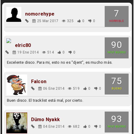
7
nomorehype
25 Mar 2017
325
0
0
HORRIBLE
90
elric80
19 Ene 2014
514
0
0
MUY BUENO
Excelente disco. Para mi, esto no es "djent", es mucho más.
75
Falcon
06 Ene 2014
519
0
0
BUENO
Buen disco. El tracklist está mal, por cierto.
93
Dümo Nyakk
04 Ene 2014
682
0
0
MUY BUENO