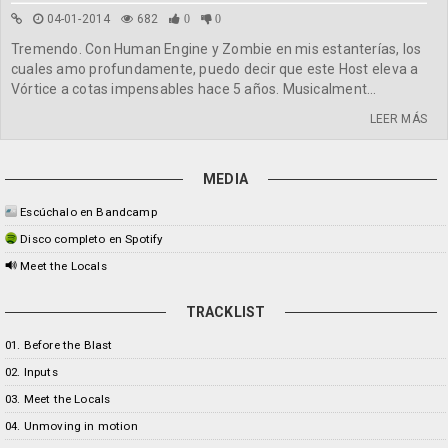
04-01-2014
682
0
0
Tremendo. Con Human Engine y Zombie en mis estanterías, los
cuales amo profundamente, puedo decir que este Host eleva a
Vórtice a cotas impensables hace 5 años. Musicalment...
LEER MÁS
MEDIA
Escúchalo en Bandcamp
Disco completo en Spotify
Meet the Locals
TRACKLIST
01. Before the Blast
02. Inputs
03. Meet the Locals
04. Unmoving in motion