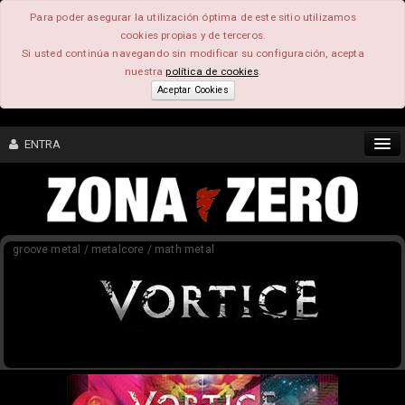
Para poder asegurar la utilización óptima de este sitio utilizamos
cookies propias y de terceros.
Si usted continúa navegando sin modificar su configuración, acepta
nuestra
política de cookies
.
Aceptar Cookies
ENTRA
CONTENIDO
groove metal / metalcore / math metal
COMUNIDAD
FEEEDBACK
FOROS