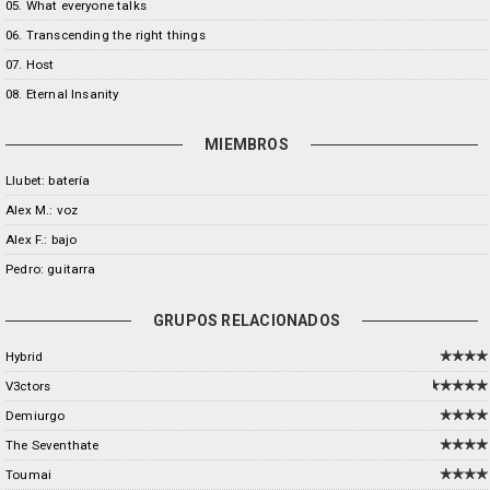
05. What everyone talks
06. Transcending the right things
07. Host
08. Eternal Insanity
MIEMBROS
Llubet: batería
Alex M.: voz
Alex F.: bajo
Pedro: guitarra
GRUPOS RELACIONADOS
Hybrid
V3ctors
Demiurgo
The Seventhate
Toumai