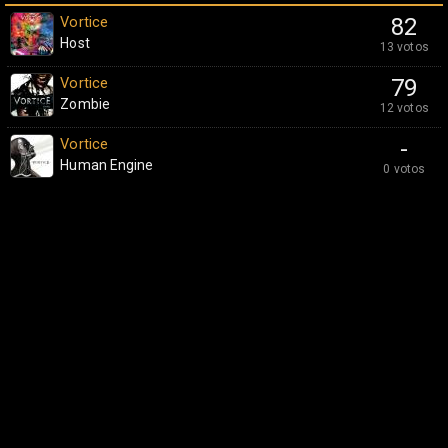
Vortice
82
Host
13 votos
Vortice
79
Zombie
12 votos
Vortice
-
Human Engine
0 votos