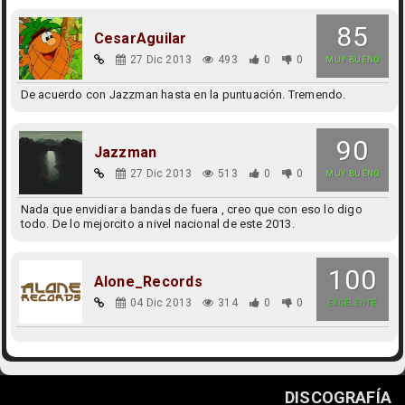
85
CesarAguilar
27 Dic 2013
493
0
0
MUY BUENO
De acuerdo con Jazzman hasta en la puntuación. Tremendo.
90
Jazzman
27 Dic 2013
513
0
0
MUY BUENO
Nada que envidiar a bandas de fuera , creo que con eso lo digo
todo. De lo mejorcito a nivel nacional de este 2013.
100
Alone_Records
04 Dic 2013
314
0
0
EXCELENTE
DISCOGRAFÍA