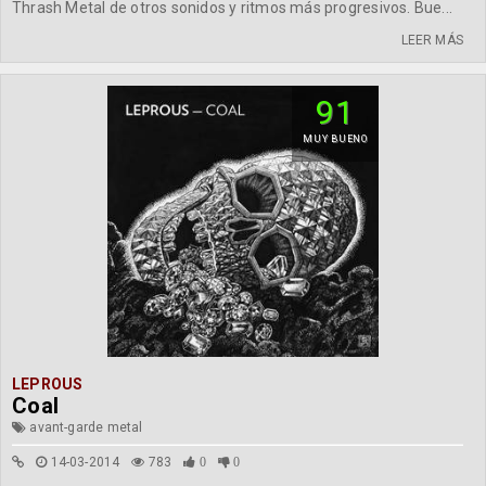
Thrash Metal de otros sonidos y ritmos más progresivos. Bue...
LEER MÁS
91
MUY BUENO
LEPROUS
Coal
avant-garde metal
14-03-2014
783
0
0