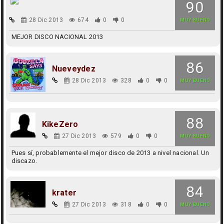
90
28 Dic 2013
674
0
0
MUY BUENO
MEJOR DISCO NACIONAL 2013
86
Nueveydez
28 Dic 2013
328
0
0
MUY BUENO
88
KikeZero
27 Dic 2013
579
0
0
MUY BUENO
Pues sí, probablemente el mejor disco de 2013 a nivel nacional. Un
discazo.
84
krater
27 Dic 2013
318
0
0
MUY BUENO