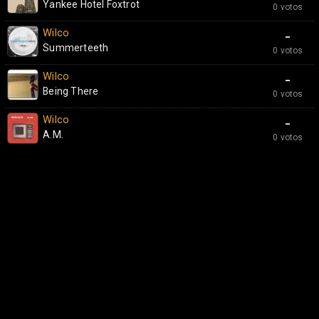
Yankee Hotel Foxtrot
0 votos
Wilco
-
Summerteeth
0 votos
Wilco
-
Being There
0 votos
Wilco
-
A.M.
0 votos