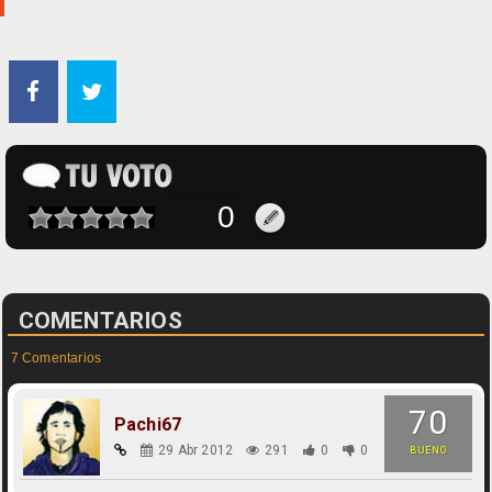
COMENTARIOS
7 Comentarios
70
Pachi67
29 Abr 2012
291
0
0
BUENO