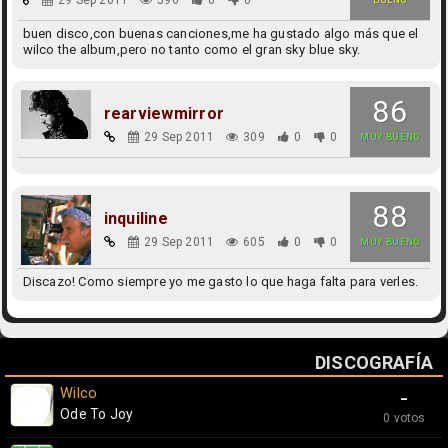
buen disco,con buenas canciones,me ha gustado algo más que el
wilco the album,pero no tanto como el gran sky blue sky.
86
rearviewmirror
29 Sep 2011
309
0
0
MUY BUENO
88
inquiline
29 Sep 2011
605
0
0
MUY BUENO
Discazo! Como siempre yo me gasto lo que haga falta para verles.
DISCOGRAFÍA
Wilco
-
Ode To Joy
0 votos