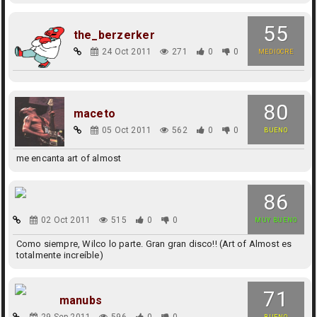
55
the_berzerker
24 Oct 2011
271
0
0
MEDIOCRE
80
maceto
05 Oct 2011
562
0
0
BUENO
me encanta art of almost
86
02 Oct 2011
515
0
0
MUY BUENO
Como siempre, Wilco lo parte. Gran gran disco!! (Art of Almost es
totalmente increíble)
71
manubs
29 Sep 2011
596
0
0
BUENO