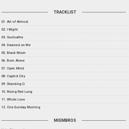
TRACKLIST
01. Art of Almost
02. I Might
03. Sunloathe
04. Dawned on Me
05. Black Moon
06. Born Alone
07. Open Mind
08. Capitol City
09. Standing O
10. Rising Red Lung
11. Whole Love
12. One Sunday Morning
MIEMBROS