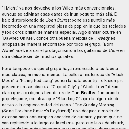
“I Might” ya nos devuelve a los Wilco más convencionales,
aunque se adivinan esas ganas de ir un poquito más allá. El
bajo distorsionado de
John Stirratt
pone ese puntillo más
incomodo en una magistral pieza de pop en la que los teclados
y los coros brillan de manera especial. Algo similar ocurre en
“Dawned On Me”, donde otra buena melodía de
Tweedy
es
arropada de manera encomiable por todo el grupo. “Born
Alone” vuelve a dar el protagonismo a las guitarras de
Cline
en
otra delicatesen de muchos quilates.
Pero tampoco es que el grupo haya renunciado a su faceta
más clásica, ni mucho menos. La belleza misteriosa de “Black
Moon” o “Rising Red Lung” ponen la nota country-folk siempre
presente en sus discos.
“Capitol City” y “Whole Love” dejan
claro que son dignos herederos de
The Beatles
facturando
pop elegante, mientras que “Standing O” aporta algo más de
nervio a la segunda mitad del disco. “One Sunday Morning
(Song For Jane Smiley's Boyfriend)” nos despide a modo de
extensa nana con simples acordes de guitarra y piano que se
van repitiendo a lo largo de la misma, pero que lejos de aburrir,
resulta de los más placentero recrearse en ellos, deseando que