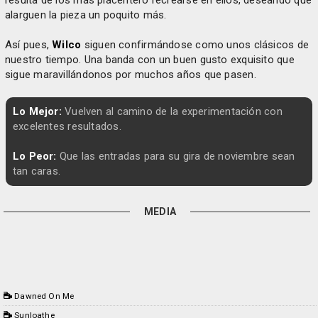
alarguen la pieza un poquito más.
Así pues,
Wilco
siguen confirmándose como unos clásicos de
nuestro tiempo. Una banda con un buen gusto exquisito que
sigue maravillándonos por muchos años que pasen.
Lo Mejor:
Vuelven al camino de la experimentación con
excelentes resultados.
Lo Peor:
Que las entradas para su gira de noviembre sean
tan caras.
MEDIA
Dawned On Me
Sunloathe