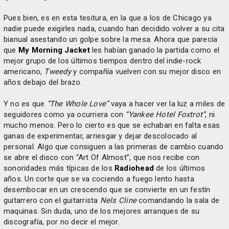
Pues bien, es en esta tesitura, en la que a los de Chicago ya
nadie puede exigirles nada, cuando han decidido volver a su cita
bianual asestando un golpe sobre la mesa. Ahora que parecía
que
My Morning Jacket
les habían ganado la partida como el
mejor grupo de los últimos tiempos dentro del indie-rock
americano,
Tweedy
y compañía vuelven con su mejor disco en
años debajo del brazo.
Y no es que
“The Whole Love”
vaya a hacer ver la luz a miles de
seguidores como ya ocurriera con
“Yankee Hotel Foxtrot”
, ni
mucho menos. Pero lo cierto es que se echaban en falta esas
ganas de experimentar, arriesgar y dejar descolocado al
personal. Algo que consiguen a las primeras de cambio cuando
se abre el disco con “Art Of Almost”, que nos recibe con
sonoridades más típicas de los
Radiohead
de los últimos
años. Un corte que se va cociendo a fuego lento hasta
desembocar en un crescendo que se convierte en un festín
guitarrero con el guitarrista
Nels Cline
comandando la sala de
maquinas. Sin duda, uno de los mejores arranques de su
discografía, por no decir el mejor.