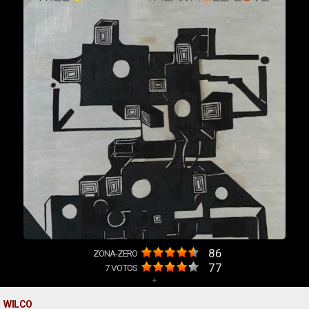
86
ZONA-ZERO
77
7
VOTOS
+
WILCO