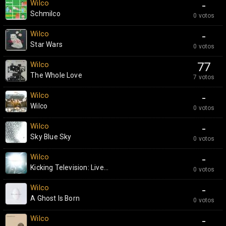
Wilco
-
Schmilco
0 votos
Wilco
-
Star Wars
0 votos
Wilco
77
The Whole Love
7 votos
Wilco
-
Wilco
0 votos
Wilco
-
Sky Blue Sky
0 votos
Wilco
-
Kicking Television: Live...
0 votos
Wilco
-
A Ghost Is Born
0 votos
Wilco
-