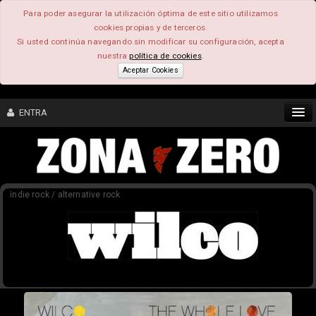
Para poder asegurar la utilización óptima de este sitio utilizamos
cookies propias y de terceros.
Si usted continúa navegando sin modificar su configuración, acepta
nuestra
política de cookies
.
Aceptar Cookies
ENTRA
CONTENIDO
indie rock / alternative rock
COMUNIDAD
FEEEDBACK
FOROS