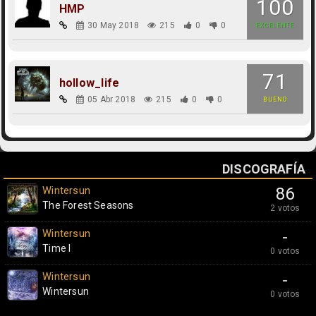
100
HMP
30 May 2018
215
0
0
EXCELENTE
71
hollow_life
05 Abr 2018
215
0
0
BUENO
DISCOGRAFÍA
Wintersun
86
The Forest Seasons
2 votos
Wintersun
-
Time I
0 votos
Wintersun
-
Wintersun
0 votos