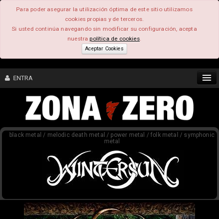
Para poder asegurar la utilización óptima de este sitio utilizamos
cookies propias y de terceros.
Si usted continúa navegando sin modificar su configuración, acepta
nuestra
política de cookies
.
Aceptar Cookies
ENTRA
CONTENIDO
black metal / melodic death metal / power metal / folk metal / symphonic
COMUNIDAD
metal
FEEEDBACK
FOROS