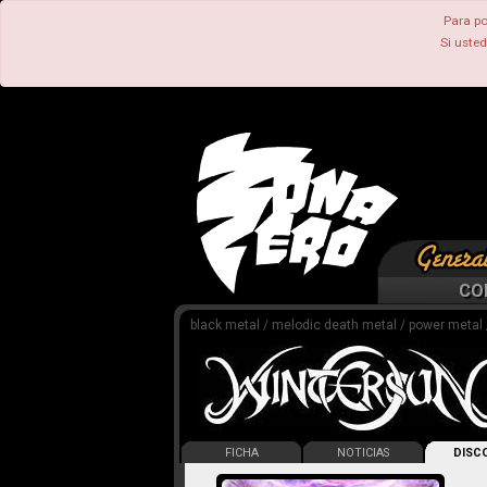
Para po
Si uste
CO
black metal / melodic death metal / power metal 
FICHA
NOTICIAS
DISCO