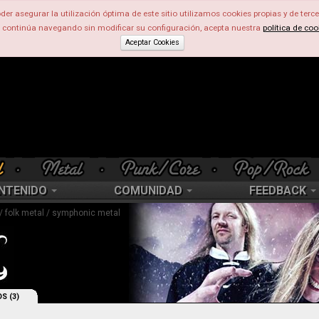
der asegurar la utilización óptima de este sitio utilizamos cookies propias y de terce
d continúa navegando sin modificar su configuración, acepta nuestra
política de coo
Aceptar Cookies
NTENIDO
COMUNIDAD
FEEDBACK
/ folk metal / symphonic metal
S (3)