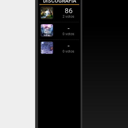
DISCOGRAFÍA
86
2 votos
-
0 votos
-
0 votos