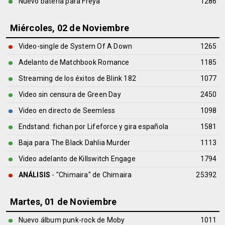
Nuevo batería para Freya
1286
Miércoles, 02 de Noviembre
Video-single de System Of A Down
1265
Adelanto de Matchbook Romance
1185
Streaming de los éxitos de Blink 182
1077
Video sin censura de Green Day
2450
Video en directo de Seemless
1098
Endstand: fichan por Lifeforce y gira española
1581
Baja para The Black Dahlia Murder
1113
Video adelanto de Killswitch Engage
1794
ANÁLISIS
- "Chimaira" de
Chimaira
25392
Martes, 01 de Noviembre
Nuevo álbum punk-rock de Moby
1011