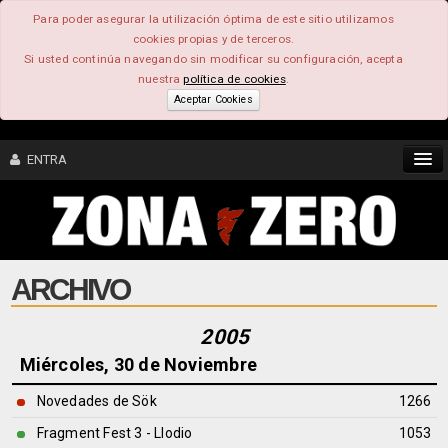
Para poder asegurar la utilización óptima de este sitio utilizamos
cookies propias y de terceros.
Si usted continúa navegando sin modificar su configuración, acepta
nuestra
política de cookies
.
Aceptar Cookies
ENTRA
CONTENIDO
ARCHIVO
COMUNIDAD
FEEEDBACK
2005
Miércoles, 30 de Noviembre
FOROS
Novedades de Sök
1266
Fragment Fest 3 - Llodio
1053