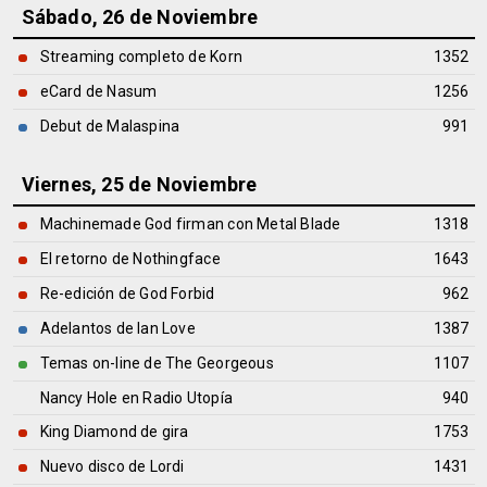
Sábado, 26 de Noviembre
Streaming completo de Korn
1352
eCard de Nasum
1256
Debut de Malaspina
991
Viernes, 25 de Noviembre
Machinemade God firman con Metal Blade
1318
El retorno de Nothingface
1643
Re-edición de God Forbid
962
Adelantos de Ian Love
1387
Temas on-line de The Georgeous
1107
Nancy Hole en Radio Utopía
940
King Diamond de gira
1753
Nuevo disco de Lordi
1431