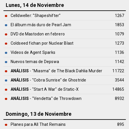
Lunes, 14 de Noviembre
Celldweller: ''Shapeshifter''
1267
El álbum más duro de Pearl Jam
1853
DVD de Mastodon en febrero
1079
Coldseed fichan por Nuclear Blast
1273
Videos de Agent Sparks
1136
Nuevos temas de Depswa
1142
ANÁLISIS
- "Miasma" de
The Black Dahlia Murder
11722
ANÁLISIS
- "Cobra Sunrise" de
Ghostride
3544
ANÁLISIS
- "Start A War" de
Static-X
14865
ANÁLISIS
- "Vendetta" de
Throwdown
8932
Domingo, 13 de Noviembre
Planes para All That Remains
895