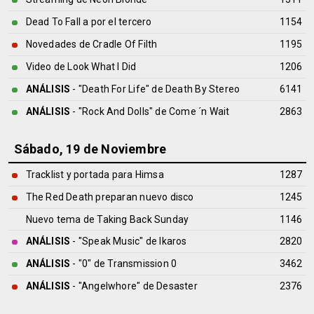
Dead To Fall a por el tercero
1154
Novedades de Cradle Of Filth
1195
Video de Look What I Did
1206
ANÁLISIS
- "Death For Life" de
Death By Stereo
6141
ANÁLISIS
- "Rock And Dolls" de
Come ´n Wait
2863
Sábado, 19 de Noviembre
Tracklist y portada para Himsa
1287
The Red Death preparan nuevo disco
1245
Nuevo tema de Taking Back Sunday
1146
ANÁLISIS
- "Speak Music" de
Ikaros
2820
ANÁLISIS
- "0" de
Transmission 0
3462
ANÁLISIS
- "Angelwhore" de
Desaster
2376