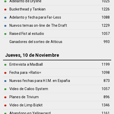
Adelanto de Dryline
1025
Buckethead y Tankian
1226
Adelanto y fecha para Far-Less
1088
Nuevos temas on-line de The Draft
1229
Raised Fist al estudio
1057
Ganadores del sorteo de Atticus
993
Jueves, 10 de Noviembre
Entrevista a Madball
1199
Fecha para =Ratio=
1098
Nuevas fechas para H.I.M. en España
873
Video de Calico System
1057
Planes de Trivium
896
Video de Limp Bizkit
1346
Abandono en Yellowcard
1161