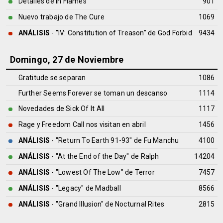
Detalles de In Flames
901
Nuevo trabajo de The Cure
1069
ANÁLISIS
- "IV: Constitution of Treason" de
God Forbid
9434
Domingo, 27 de Noviembre
Gratitude se separan
1086
Further Seems Forever se toman un descanso
1114
Novedades de Sick Of It All
1117
Rage y Freedom Call nos visitan en abril
1456
ANÁLISIS
- "Return To Earth 91-93" de
Fu Manchu
4100
ANÁLISIS
- "At the End of the Day" de
Ralph
14204
ANÁLISIS
- "Lowest Of The Low" de
Terror
7457
ANÁLISIS
- "Legacy" de
Madball
8566
ANÁLISIS
- "Grand Illusion" de
Nocturnal Rites
2815