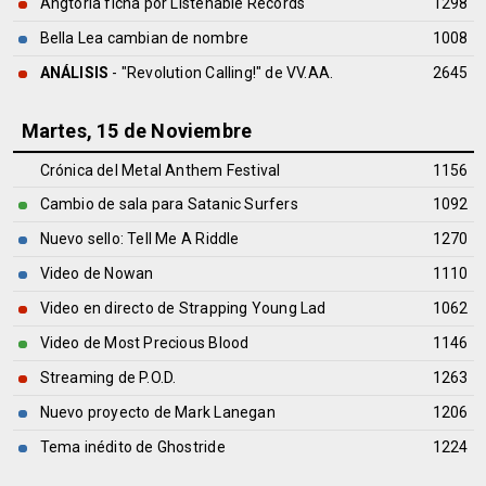
Angtoria ficha por Listenable Records
1298
Bella Lea cambian de nombre
1008
ANÁLISIS
- "Revolution Calling!" de
VV.AA.
2645
Martes, 15 de Noviembre
Crónica del Metal Anthem Festival
1156
Cambio de sala para Satanic Surfers
1092
Nuevo sello: Tell Me A Riddle
1270
Video de Nowan
1110
Video en directo de Strapping Young Lad
1062
Video de Most Precious Blood
1146
Streaming de P.O.D.
1263
Nuevo proyecto de Mark Lanegan
1206
Tema inédito de Ghostride
1224