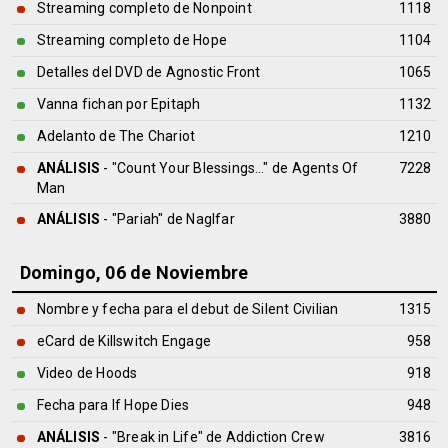
Streaming completo de Nonpoint
1118
Streaming completo de Hope
1104
Detalles del DVD de Agnostic Front
1065
Vanna fichan por Epitaph
1132
Adelanto de The Chariot
1210
ANÁLISIS
- "Count Your Blessings…" de
Agents Of
7228
Man
ANÁLISIS
- "Pariah" de
Naglfar
3880
Domingo, 06 de Noviembre
Nombre y fecha para el debut de Silent Civilian
1315
eCard de Killswitch Engage
958
Video de Hoods
918
Fecha para If Hope Dies
948
ANÁLISIS
- "Break in Life" de
Addiction Crew
3816