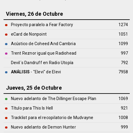
Viernes, 26 de Octubre
Proyecto paralelo a Fear Factory
1274
eCard de Nonpoint
1051
Acústico de Coheed And Cambria
1099
Trent Reznor igual que Radiohead
997
Devil´s Dandruff en Radio Utopía
792
ANÁLISIS
- "Elevi" de
Elevi
7958
Jueves, 25 de Octubre
Nuevo adelanto de The Dillinger Escape Plan
1069
Título para This Is Hell
921
Tracklist para el recopilatorio de Mudvayne
1008
Nuevo adelanto de Demon Hunter
999