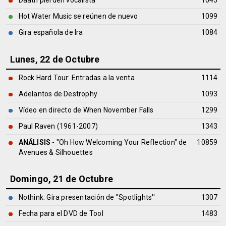
Daath pierden vocalista
1045
Hot Water Music se reúnen de nuevo
1099
Gira española de Ira
1084
Lunes, 22 de Octubre
Rock Hard Tour: Entradas a la venta
1114
Adelantos de Destrophy
1093
Vídeo en directo de When November Falls
1299
Paul Raven (1961-2007)
1343
ANÁLISIS
- "Oh How Welcoming Your Reflection" de
10859
Avenues & Silhouettes
Domingo, 21 de Octubre
Nothink: Gira presentación de ''Spotlights''
1307
Fecha para el DVD de Tool
1483