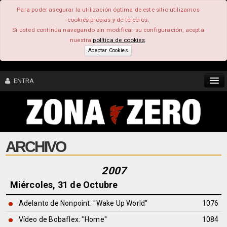
Para poder asegurar la utilización óptima de este sitio utilizamos
cookies propias y de terceros.
Si usted continúa navegando sin modificar su configuración, acepta
nuestra
política de cookies
.
Aceptar Cookies
ENTRA
CONTENIDO
ARCHIVO
COMUNIDAD
FEEEDBACK
2007
Miércoles, 31 de Octubre
FOROS
Adelanto de Nonpoint: ''Wake Up World''
1076
Vídeo de Bobaflex: ''Home''
1084