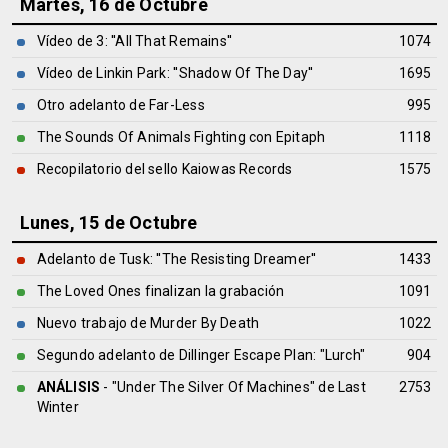
Martes, 16 de Octubre
Vídeo de 3: ''All That Remains''
1074
Vídeo de Linkin Park: ''Shadow Of The Day''
1695
Otro adelanto de Far-Less
995
The Sounds Of Animals Fighting con Epitaph
1118
Recopilatorio del sello Kaiowas Records
1575
Lunes, 15 de Octubre
Adelanto de Tusk: ''The Resisting Dreamer''
1433
The Loved Ones finalizan la grabación
1091
Nuevo trabajo de Murder By Death
1022
Segundo adelanto de Dillinger Escape Plan: "Lurch"
904
ANÁLISIS
- "Under The Silver Of Machines" de
Last
2753
Winter