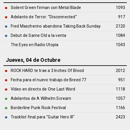
Soilent Green firman con Metal Blade
1093
Adelanto de Terror: ''Disconnected''
917
Fred Mascherino abandona Taking Back Sunday
2120
Debut de Same Old a la venta
1084
The Eyes en Radio Utopía
1043
Jueves, 04 de Octubre
ROCK HARD te trae a 3 Inches Of Blood
2012
Fecha para el nuevo trabajo de Breed 77
951
Vídeo en directo de One Last Word
1118
Adelantos de A Wilhelm Scream
1057
Borderline Punk Rock Festival
1166
Tracklist final para ''Guitar Hero III''
2423