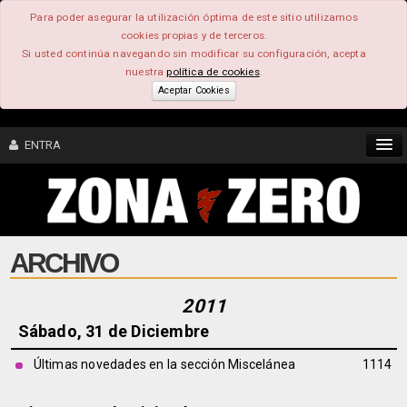
Para poder asegurar la utilización óptima de este sitio utilizamos
cookies propias y de terceros.
Si usted continúa navegando sin modificar su configuración, acepta
nuestra
política de cookies
.
Aceptar Cookies
ENTRA
CONTENIDO
ARCHIVO
COMUNIDAD
FEEEDBACK
2011
Sábado, 31 de Diciembre
FOROS
Últimas novedades en la sección Miscelánea
1114