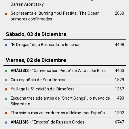
Darren Aronofsky
Se presenta el Burning You! Festival, The Ocean
2060
primeros confirmados
Sábado, 03 de Diciembre
"El Drogas" deja Barricada...o le echan.
4498
Viernes, 02 de Diciembre
ANÁLISIS
- "Conversation Piece" de
A Lot Like Birds
4403
Gira española de Your Demise
1529
Ya llega la 5ª edición del Dimefest
1367
Escucha tres adelantos de "Short Songs", lo nuevo de
1490
Silverstein
El próximo marzo tendremos a Helmet por España
1302
ANÁLISIS
- "Empros" de
Russian Circles
6747