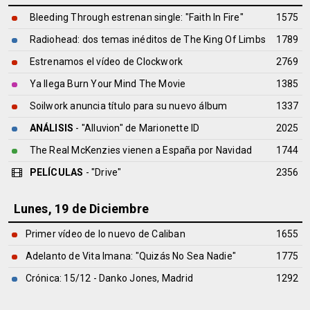
Bleeding Through estrenan single: "Faith In Fire"
1575
Radiohead: dos temas inéditos de The King Of Limbs
1789
Estrenamos el vídeo de Clockwork
2769
Ya llega Burn Your Mind The Movie
1385
Soilwork anuncia título para su nuevo álbum
1337
ANÁLISIS
- "Alluvion" de
Marionette ID
2025
The Real McKenzies vienen a España por Navidad
1744
PELÍCULAS
- "Drive"
2356
Lunes, 19 de Diciembre
Primer vídeo de lo nuevo de Caliban
1655
Adelanto de Vita Imana: "Quizás No Sea Nadie"
1775
Crónica: 15/12 - Danko Jones, Madrid
1292