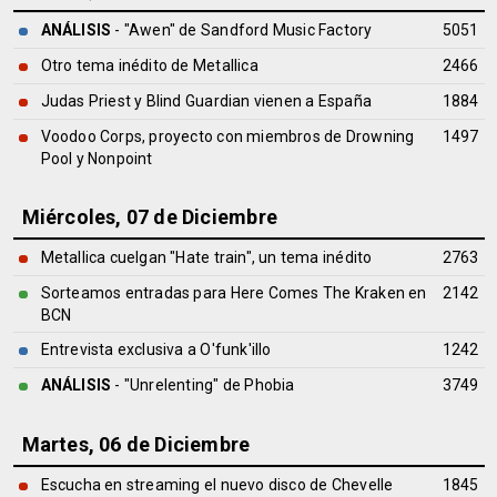
ANÁLISIS
- "Awen" de
Sandford Music Factory
5051
Otro tema inédito de Metallica
2466
Judas Priest y Blind Guardian vienen a España
1884
Voodoo Corps, proyecto con miembros de Drowning
1497
Pool y Nonpoint
Miércoles, 07 de Diciembre
Metallica cuelgan "Hate train", un tema inédito
2763
Sorteamos entradas para Here Comes The Kraken en
2142
BCN
Entrevista exclusiva a O'funk'illo
1242
ANÁLISIS
- "Unrelenting" de
Phobia
3749
Martes, 06 de Diciembre
Escucha en streaming el nuevo disco de Chevelle
1845