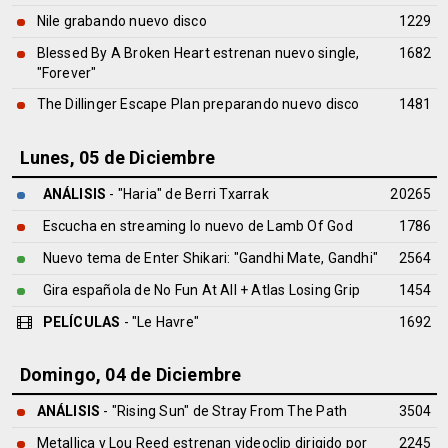
Nile grabando nuevo disco
1229
Blessed By A Broken Heart estrenan nuevo single,
1682
"Forever"
The Dillinger Escape Plan preparando nuevo disco
1481
Lunes, 05 de Diciembre
ANÁLISIS
- "Haria" de
Berri Txarrak
20265
Escucha en streaming lo nuevo de Lamb Of God
1786
Nuevo tema de Enter Shikari: "Gandhi Mate, Gandhi"
2564
Gira española de No Fun At All + Atlas Losing Grip
1454
PELÍCULAS
- "Le Havre"
1692
Domingo, 04 de Diciembre
ANÁLISIS
- "Rising Sun" de
Stray From The Path
3504
Metallica y Lou Reed estrenan videoclip dirigido por
2245