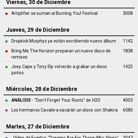
Viernes, 30 de Diciembre
Amplifier se suman al Burning You! Festival
3008
Jueves, 29 de Diciembre
Dropkick Murphys ya están escribiendo nuevo álbum
1142
Bring Me The Horizon preparan un nuevo disco de
1838
remixes
Joey Cape y Tony Sly volverán a grabar un disco
1425
juntos
Miércoles, 28 de Diciembre
ANÁLISIS
- "Don't Forget Your Roots" de
H2O
4003
Los hermanos Cavalera sacarán un disco con Shakira
6080
Martes, 27 de Diciembre
Vídeo de Everlyn: "Dreams Are For Those Who Sleep"
2047