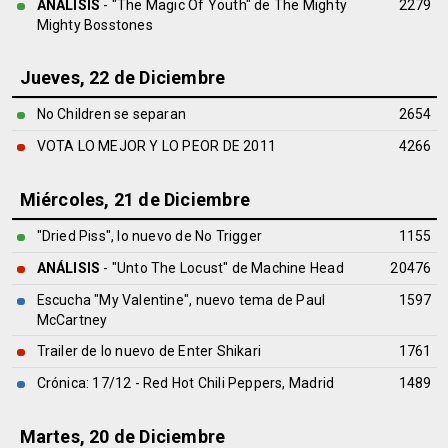
ANÁLISIS
- "The Magic Of Youth" de
The Mighty
2279
Mighty Bosstones
Jueves, 22 de Diciembre
No Children se separan
2654
VOTA LO MEJOR Y LO PEOR DE 2011
4266
Miércoles, 21 de Diciembre
"Dried Piss", lo nuevo de No Trigger
1155
ANÁLISIS
- "Unto The Locust" de
Machine Head
20476
Escucha "My Valentine", nuevo tema de Paul
1597
McCartney
Trailer de lo nuevo de Enter Shikari
1761
Crónica: 17/12 - Red Hot Chili Peppers, Madrid
1489
Martes, 20 de Diciembre