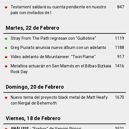
Testament saldará su cuenta pendiente en nuestro
847
país con invitados de l
Martes, 22 de Febrero
Stray From The Path regresan con "Guillotine"
1119
Greg Puciato anuncia nuevo álbum con un adelanto
1188
Vídeo adelanto de Mountaineer: "Twin Flame"
917
Metallica actuarán en San Mamés en el Bilbao Bizkaia
1416
Rock Day
Domingo, 20 de Febrero
Nuevo tema del proyecto black metal de Matt Heafy
1670
con Nergal de Behemoth
Viernes, 18 de Febrero
ANÁLISIS
- "Erebos" de
Venom Prison
3521