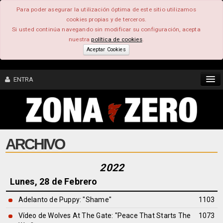
Para poder asegurar la utilización óptima de este sitio utilizamos
cookies propias y de terceros.
Si usted continúa navegando sin modificar su configuración, acepta
nuestra
política de cookies
.
Aceptar Cookies
ENTRA
CONTENIDO
ARCHIVO
COMUNIDAD
FEEEDBACK
2022
Lunes, 28 de Febrero
FOROS
Adelanto de Puppy: "Shame"
1103
Vídeo de Wolves At The Gate: "Peace That Starts The
1073