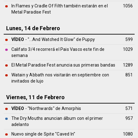
In Flames y Cradle Of Filth también estarán en el
1056
Metal Paradise Fest
Lunes, 14 de Febrero
VÍDEO
- "...And Watched It Glow" de Puppy
599
Califato 3/4 recorrerá el Pais Vasco este fin de
1029
semana
El Metal Paradise Fest anuncia sus primeras bandas
1289
Watain y Abbath nos visitarán en septiembre con
851
invitados de lujo
Viernes, 11 de Febrero
VÍDEO
- "Northwards" de Amorphis
571
The Dry Mouths anuncian álbum con el primer
957
adelanto
Nuevo single de Spite "Caved In"
1080