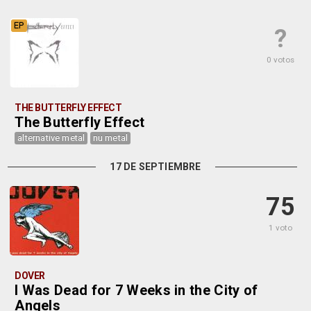
EP
?
0 votos
THE BUTTERFLY EFFECT
The Butterfly Effect
alternative metal
nu metal
17 DE SEPTIEMBRE
75
1 voto
DOVER
I Was Dead for 7 Weeks in the City of
Angels