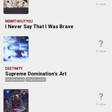
0 votos
MEWITHOUTYOU
I Never Say That I Was Brave
?
0 votos
DESTINITY
Supreme Domination's Art
death metal
thrash metal
?
0 votos