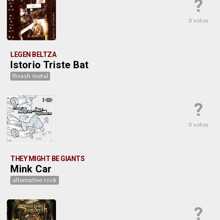
?
0 votos
LEGEN BELTZA
Istorio Triste Bat
thrash metal
?
0 votos
THEY MIGHT BE GIANTS
Mink Car
alternative rock
?