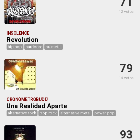
71
12 votos
INSOLENCE
Revolution
hip hop
hardcore
nu metal
79
14 votos
CRONÓMETROBUDÚ
Una Realidad Aparte
alternative rock
pop rock
alternative metal
power pop
93