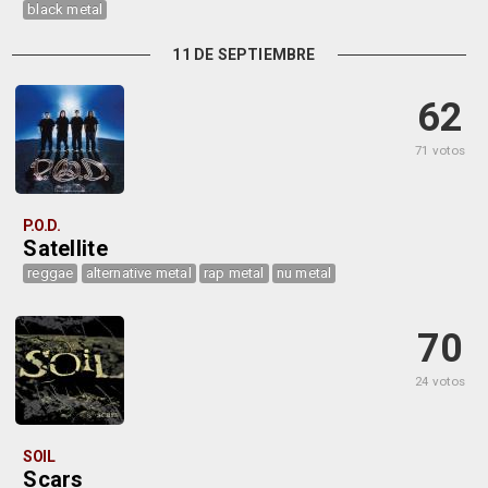
black metal
11 DE SEPTIEMBRE
62
71 votos
P.O.D.
Satellite
reggae
alternative metal
rap metal
nu metal
70
24 votos
SOIL
Scars