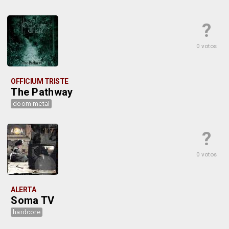
?
0 votos
OFFICIUM TRISTE
The Pathway
doom metal
?
0 votos
ALERTA
Soma TV
hardcore