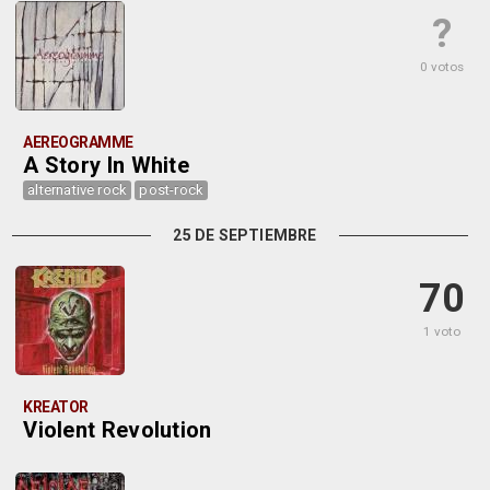
?
0 votos
AEREOGRAMME
A Story In White
alternative rock
post-rock
25 DE SEPTIEMBRE
70
1 voto
KREATOR
Violent Revolution