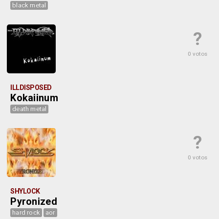
black metal
?
0 votos
ILLDISPOSED
Kokaiinum
death metal
?
0 votos
SHYLOCK
Pyronized
hard rock
aor