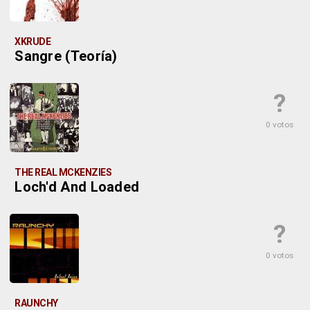
XKRUDE
Sangre (Teoría)
?
0 votos
THE REAL MCKENZIES
Loch'd And Loaded
?
0 votos
RAUNCHY