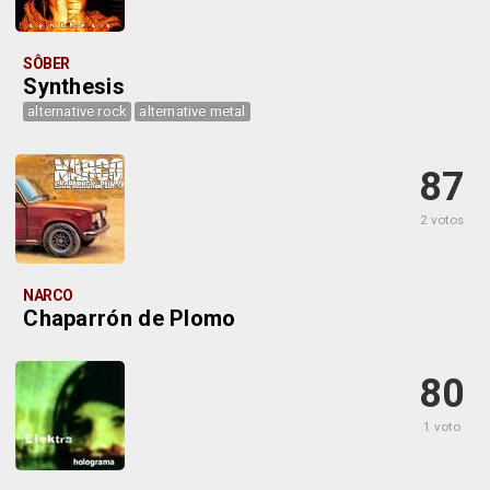
SÔBER
Synthesis
alternative rock
alternative metal
87
2 votos
NARCO
Chaparrón de Plomo
80
1 voto