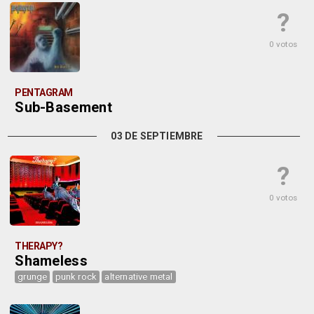
?
0 votos
PENTAGRAM
Sub-Basement
03 DE SEPTIEMBRE
?
0 votos
THERAPY?
Shameless
grunge
punk rock
alternative metal