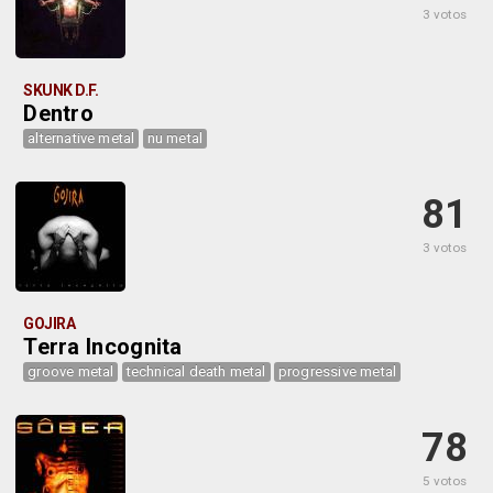
3 votos
SKUNK D.F.
Dentro
alternative metal
nu metal
81
3 votos
GOJIRA
Terra Incognita
groove metal
technical death metal
progressive metal
78
5 votos