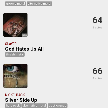
groove metal
alternative metal
64
8 votos
SLAYER
God Hates Us All
thrash metal
66
4 votos
NICKELBACK
Silver Side Up
hard rock
alternative metal
post-grunge