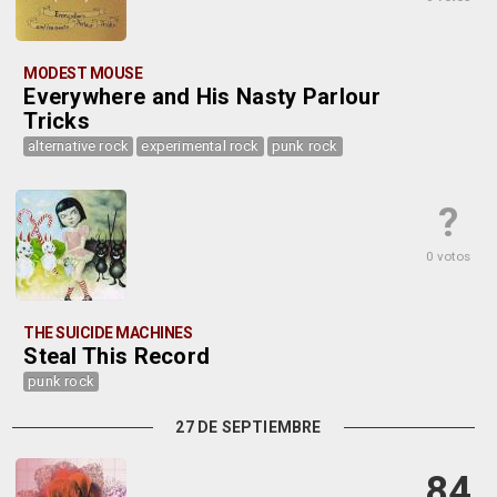
MODEST MOUSE
Everywhere and His Nasty Parlour
Tricks
alternative rock
experimental rock
punk rock
?
0 votos
THE SUICIDE MACHINES
Steal This Record
punk rock
27 DE SEPTIEMBRE
84