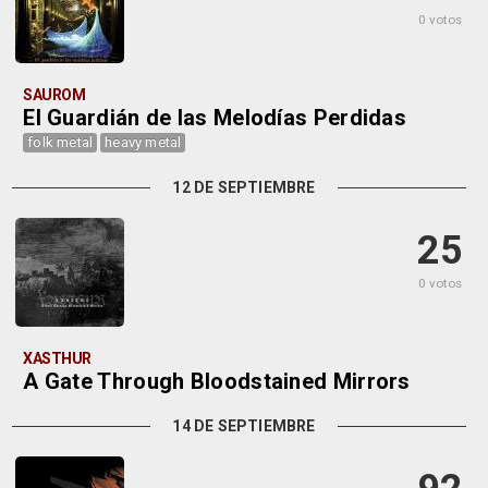
0 votos
SAUROM
El Guardián de las Melodías Perdidas
folk metal
heavy metal
12 DE SEPTIEMBRE
25
0 votos
XASTHUR
A Gate Through Bloodstained Mirrors
14 DE SEPTIEMBRE