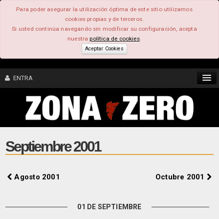
Para poder asegurar la utilización óptima de este sitio utilizamos
cookies propias y de terceros.
Si usted continúa navegando sin modificar su configuración, acepta
nuestra
política de cookies
.
Aceptar Cookies
ENTRA
CONTENIDO
COMUNIDAD
Septiembre 2001
FEEEDBACK
Agosto 2001
Octubre 2001
FOROS
01 DE SEPTIEMBRE