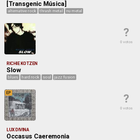
[Transgenic Música]
alternative rock
thrash metal
nu metal
?
0 votos
RICHIE KOTZEN
Slow
blues
hard rock
soul
jazz fusion
EP
?
0 votos
LUX DIVINA
Occasus Caeremonia