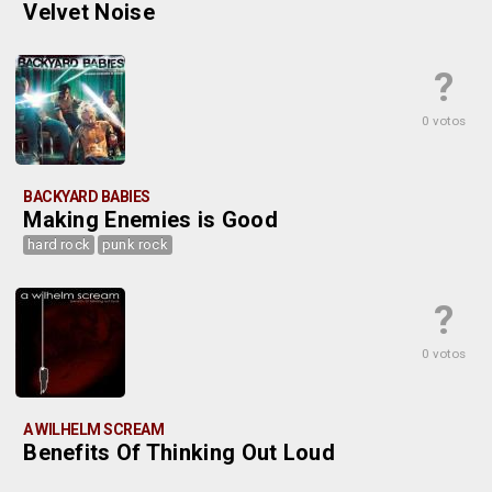
Velvet Noise
?
0 votos
BACKYARD BABIES
Making Enemies is Good
hard rock
punk rock
?
0 votos
A WILHELM SCREAM
Benefits Of Thinking Out Loud