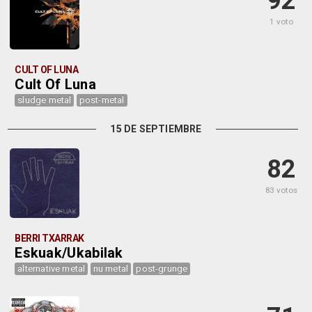
92
1 voto
CULT OF LUNA
Cult Of Luna
sludge metal
post-metal
15 DE SEPTIEMBRE
82
83 votos
BERRI TXARRAK
Eskuak/Ukabilak
alternative metal
nu metal
post-grunge