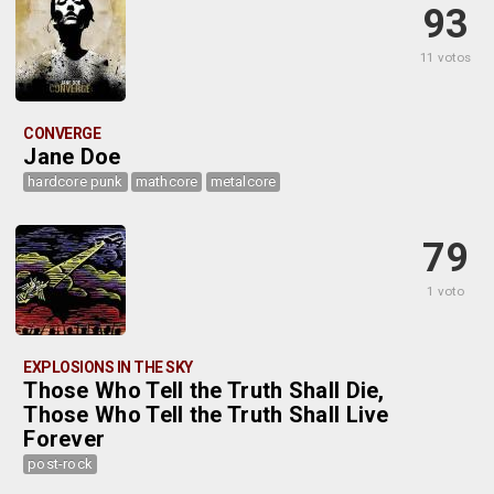
93
11 votos
CONVERGE
Jane Doe
hardcore punk
mathcore
metalcore
79
1 voto
EXPLOSIONS IN THE SKY
Those Who Tell the Truth Shall Die,
Those Who Tell the Truth Shall Live
Forever
post-rock