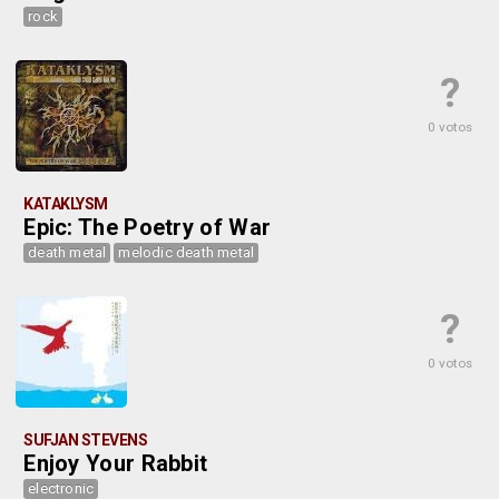
rock
?
0 votos
KATAKLYSM
Epic: The Poetry of War
death metal
melodic death metal
?
0 votos
SUFJAN STEVENS
Enjoy Your Rabbit
electronic