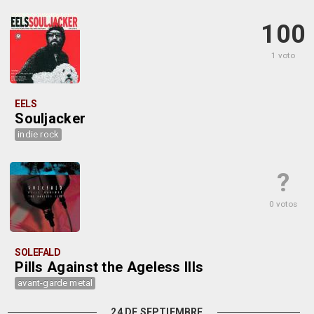
100
1 voto
EELS
Souljacker
indie rock
?
0 votos
SOLEFALD
Pills Against the Ageless Ills
avant-garde metal
24 DE SEPTIEMBRE