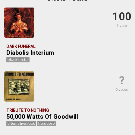
100
1 voto
DARK FUNERAL
Diabolis Interium
black metal
?
0 votos
TRIBUTE TO NOTHING
50,000 Watts Of Goodwill
alternative rock
hardcore