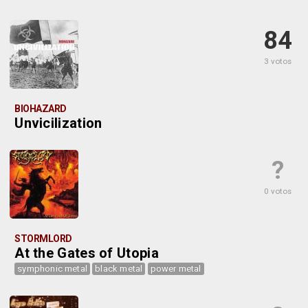
84
3 votos
BIOHAZARD
Unvicilization
?
0 votos
STORMLORD
At the Gates of Utopia
symphonic metal
black metal
power metal