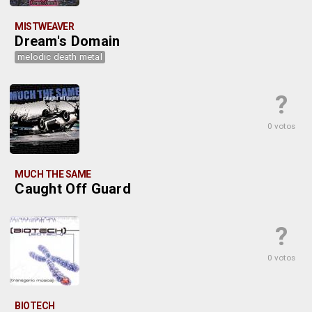
MISTWEAVER
Dream's Domain
melodic death metal
?
0 votos
MUCH THE SAME
Caught Off Guard
?
0 votos
BIOTECH