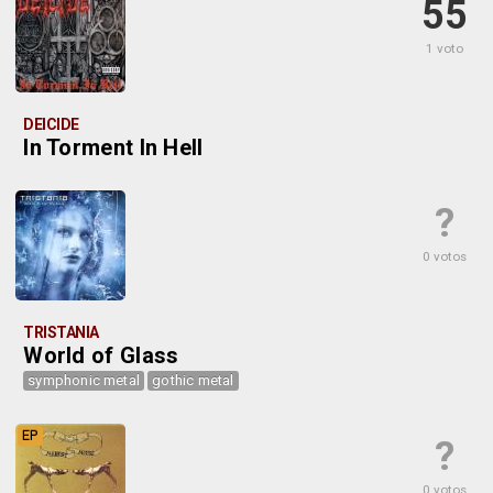
55
1 voto
DEICIDE
In Torment In Hell
?
0 votos
TRISTANIA
World of Glass
symphonic metal
gothic metal
EP
?
0 votos