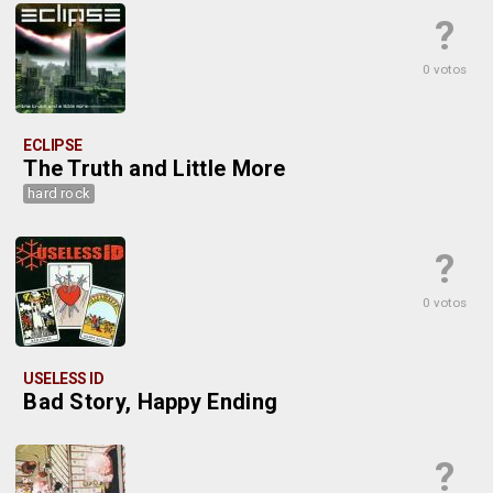
?
0 votos
ECLIPSE
The Truth and Little More
hard rock
?
0 votos
USELESS ID
Bad Story, Happy Ending
?