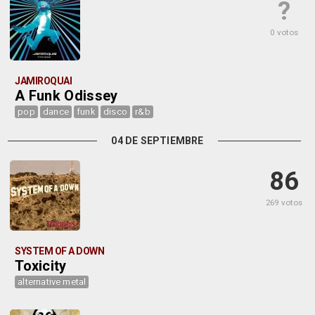
?
0 votos
JAMIROQUAI
A Funk Odissey
pop
dance
funk
disco
r&b
04 DE SEPTIEMBRE
86
269 votos
SYSTEM OF A DOWN
Toxicity
alternative metal