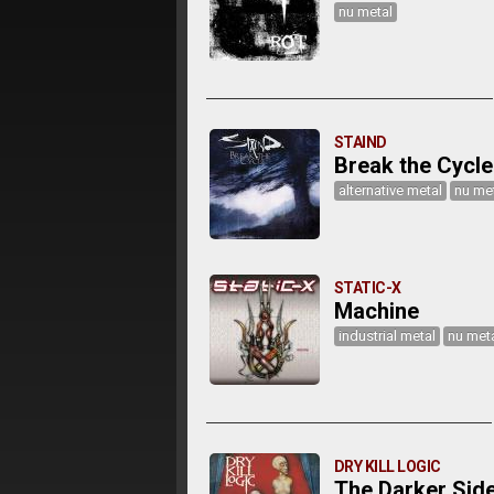
nu metal
STAIND
Break the Cycle
alternative metal
nu me
STATIC-X
Machine
industrial metal
nu met
DRY KILL LOGIC
The Darker Sid