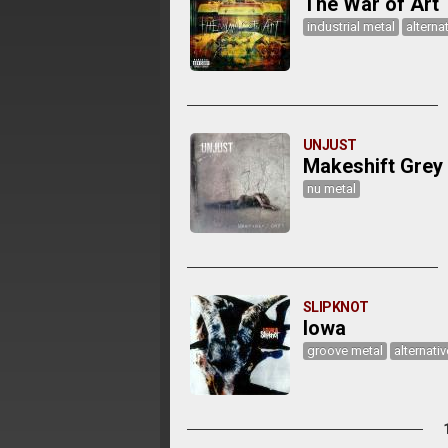
The War of Art
industrial metal
alterna
UNJUST
Makeshift Grey
nu metal
SLIPKNOT
Iowa
groove metal
alternati