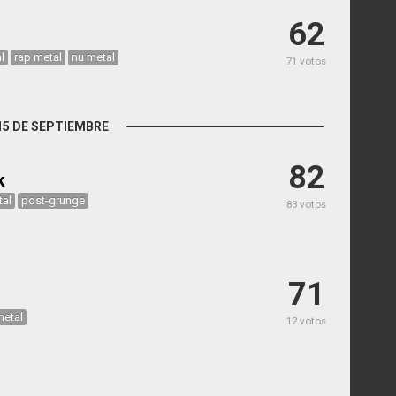
62
l
rap metal
nu metal
71 votos
15 DE SEPTIEMBRE
82
k
tal
post-grunge
83 votos
71
metal
12 votos