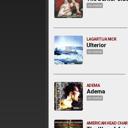
nu metal
LAGARTIJA NICK
Ulterior
nu metal
ADEMA
Adema
nu metal
AMERICAN HEAD CHAR