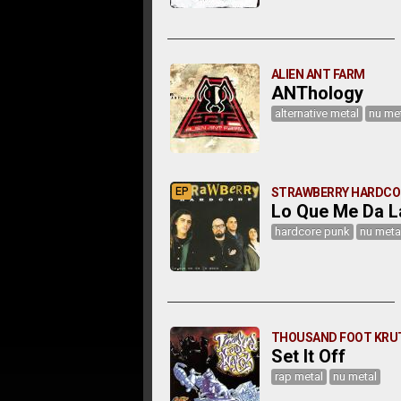
ALIEN ANT FARM
ANThology
alternative metal
nu me
EP
STRAWBERRY HARDCO
Lo Que Me Da L
hardcore punk
nu meta
THOUSAND FOOT KRU
Set It Off
rap metal
nu metal