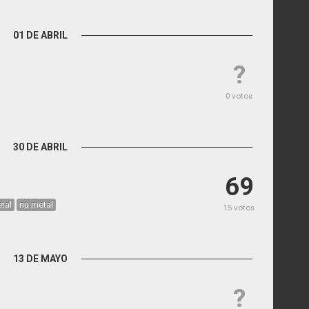
01 DE ABRIL
?
0 votos
30 DE ABRIL
69
tal
nu metal
15 votos
13 DE MAYO
?