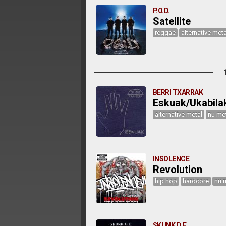
P.O.D.
Satellite
reggae
alternative meta
BERRI TXARRAK
Eskuak/Ukabila
alternative metal
nu me
INSOLENCE
Revolution
hip hop
hardcore
nu 
SKUNK D.F.