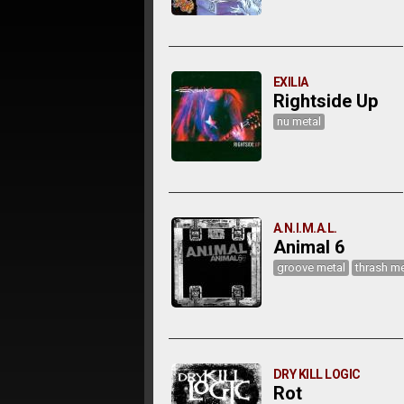
EXILIA
Rightside Up
nu metal
A.N.I.M.A.L.
Animal 6
groove metal
thrash me
DRY KILL LOGIC
Rot