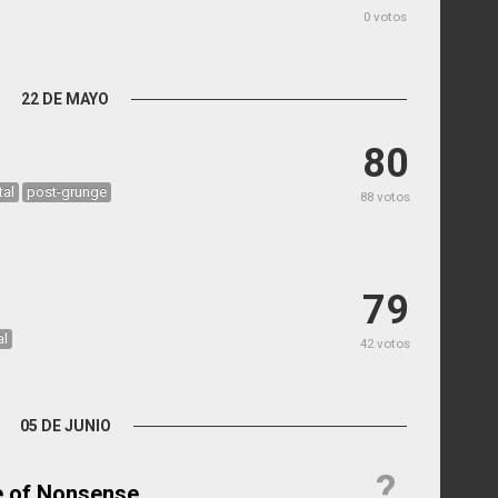
0 votos
22 DE MAYO
80
tal
post-grunge
88 votos
79
al
42 votos
05 DE JUNIO
?
e of Nonsense