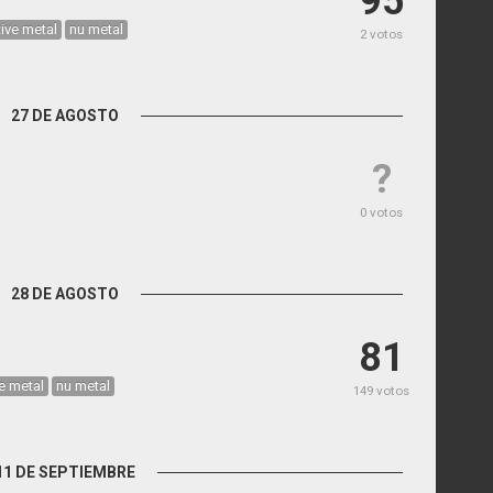
95
tive metal
nu metal
2 votos
27 DE AGOSTO
?
0 votos
28 DE AGOSTO
81
ve metal
nu metal
149 votos
11 DE SEPTIEMBRE