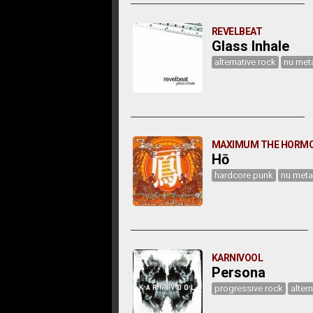
REVELBEAT
Glass Inhale
alternative rock
nu met
MAXIMUM THE HORM
Hō
hardcore punk
nu meta
KARNIVOOL
Persona
progressive rock
alter