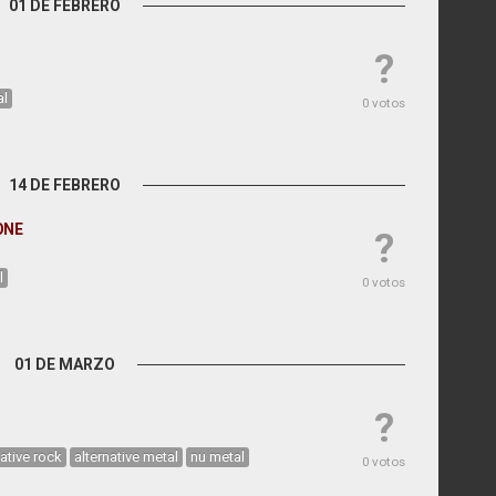
01 DE FEBRERO
?
al
0 votos
14 DE FEBRERO
ONE
?
l
0 votos
01 DE MARZO
?
native rock
alternative metal
nu metal
0 votos