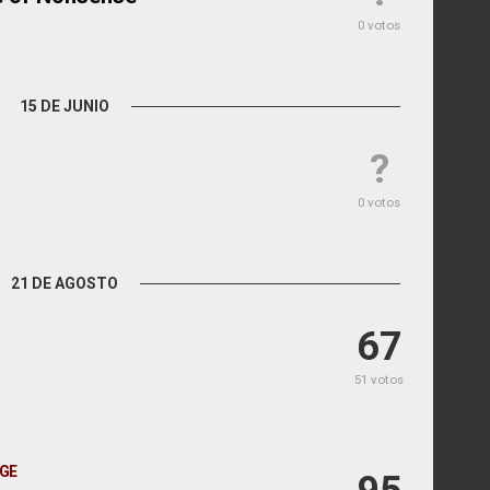
0 votos
15 DE JUNIO
?
0 votos
21 DE AGOSTO
67
51 votos
GE