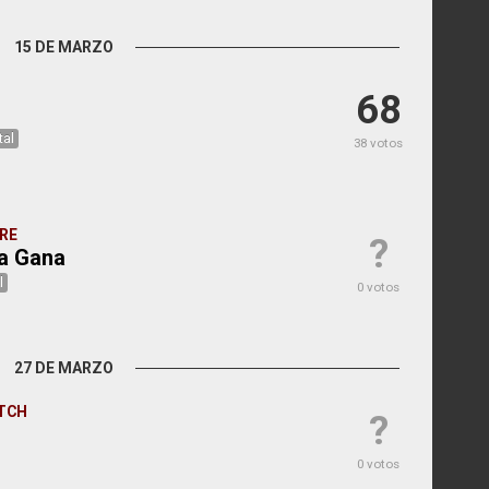
15 DE MARZO
68
tal
38 votos
RE
?
a Gana
l
0 votos
27 DE MARZO
TCH
?
0 votos