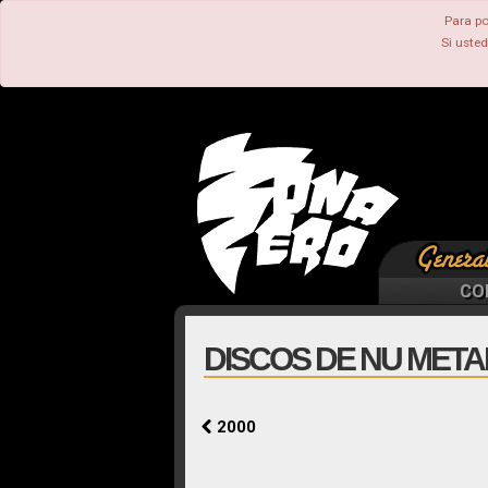
Para po
Si uste
CO
DISCOS DE NU METAL
2000