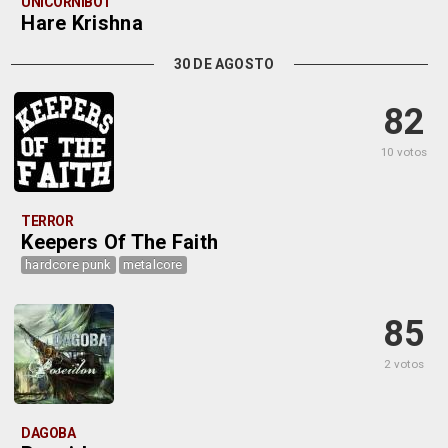
UNICORNIBOT
Hare Krishna
30 DE AGOSTO
82
10 votos
TERROR
Keepers Of The Faith
hardcore punk
metalcore
85
2 votos
DAGOBA