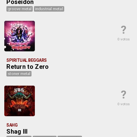
Poseidon
groove metal
industrial metal
?
0 votos
SPIRITUAL BEGGARS
Return to Zero
stoner metal
?
0 votos
SAHG
Shag III