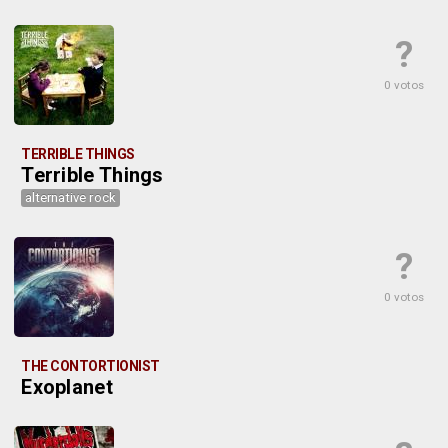
?
0 votos
TERRIBLE THINGS
Terrible Things
alternative rock
?
0 votos
THE CONTORTIONIST
Exoplanet