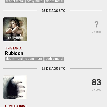
stoner metal
heavy metal
doom metal
25 DE AGOSTO
?
0 votos
TRISTANIA
Rubicon
death metal
doom metal
gothic metal
27 DE AGOSTO
83
2 votos
COMBICHRIST