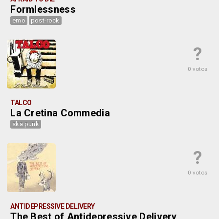
Formlessness
emo
post-rock
?
0 votos
TALCO
La Cretina Commedia
ska punk
?
0 votos
ANTIDEPRESSIVE DELIVERY
The Best of Antidepressive Delivery