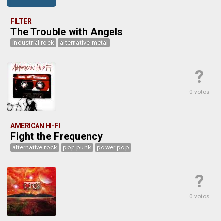
FILTER
The Trouble with Angels
industrial rock
alternative metal
?
0 votos
AMERICAN HI-FI
Fight the Frequency
alternative rock
pop punk
power pop
?
0 votos