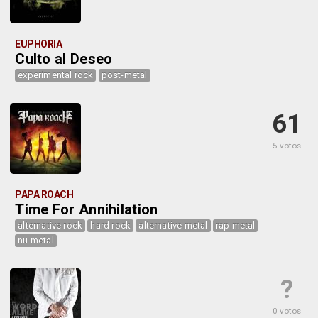
EUPHORIA
Culto al Deseo
experimental rock
post-metal
61
5 votos
PAPA ROACH
Time For Annihilation
alternative rock
hard rock
alternative metal
rap metal
nu metal
?
0 votos