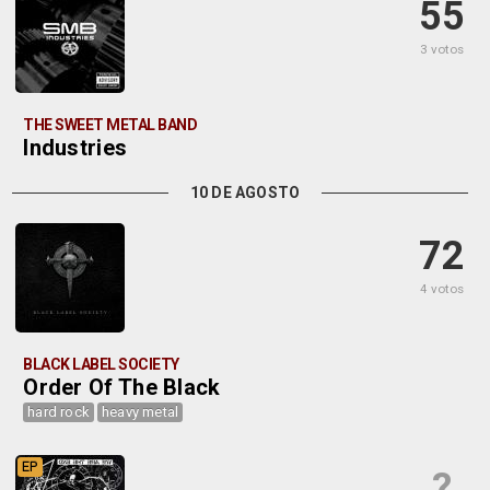
55
3 votos
THE SWEET METAL BAND
Industries
10 DE AGOSTO
72
4 votos
BLACK LABEL SOCIETY
Order Of The Black
hard rock
heavy metal
EP
?