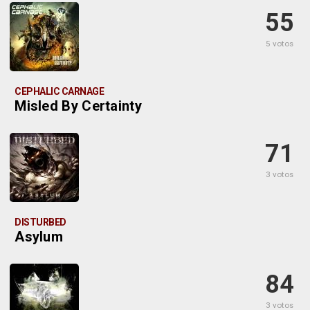
55
5 votos
CEPHALIC CARNAGE
Misled By Certainty
71
3 votos
DISTURBED
Asylum
84
3 votos