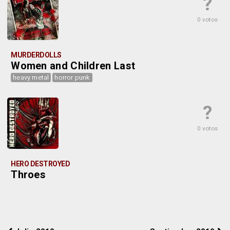
?
0 votos
MURDERDOLLS
Women and Children Last
heavy metal
horror punk
?
0 votos
HERO DESTROYED
Throes