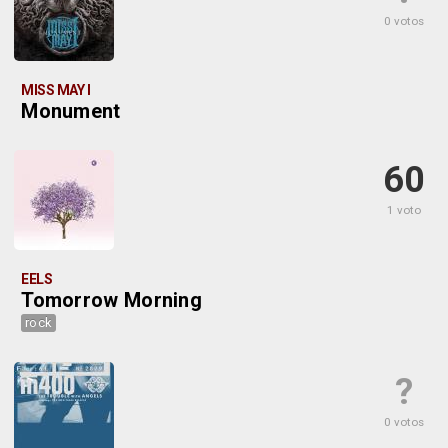
0 votos
MISS MAY I
Monument
60
1 voto
EELS
Tomorrow Morning
rock
?
0 votos