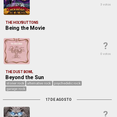
3 votos
THE HOLYBUTTONS
Being the Movie
?
0 votos
THE DUST BOWL
Beyond the Sun
stoner rock
alternative rock
psychedelic rock
garage rock
17 DE AGOSTO
?