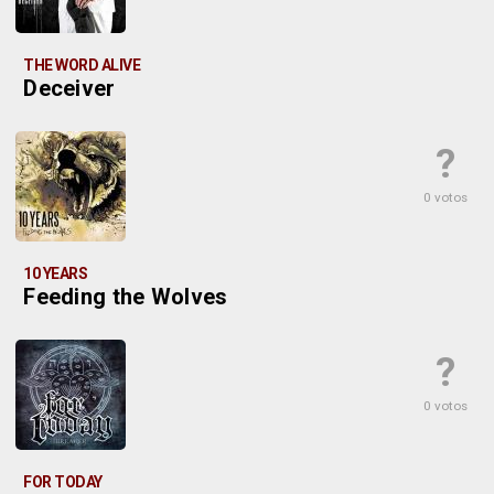
THE WORD ALIVE
Deceiver
?
0 votos
10 YEARS
Feeding the Wolves
?
0 votos
FOR TODAY