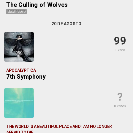
The Culling of Wolves
deathcore
20 DE AGOSTO
99
1 voto
APOCALYPTICA
7th Symphony
?
0 votos
THE WORLD IS A BEAUTIFUL PLACE AND I AM NO LONGER
AFRAID TO DIE