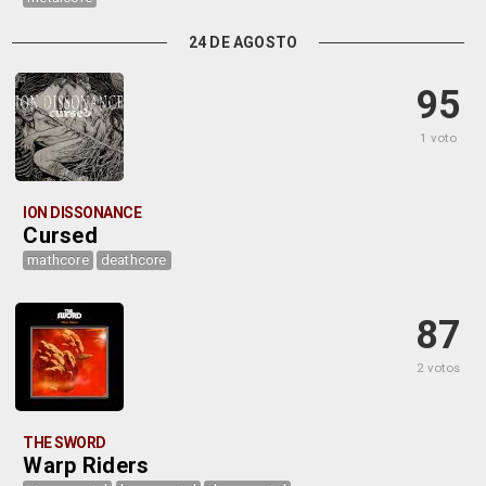
24 DE AGOSTO
95
1 voto
ION DISSONANCE
Cursed
mathcore
deathcore
87
2 votos
THE SWORD
Warp Riders