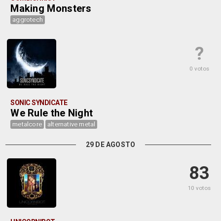
Making Monsters
aggrotech
?
0 votos
SONIC SYNDICATE
We Rule the Night
metalcore
alternative metal
29 DE AGOSTO
83
10 votos