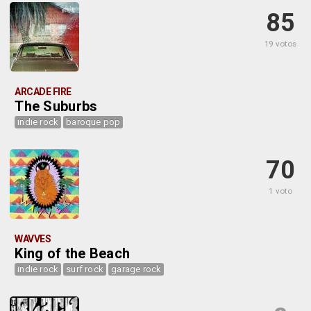
85
19 votos
ARCADE FIRE
The Suburbs
indie rock
baroque pop
70
1 voto
WAVVES
King of the Beach
indie rock
surf rock
garage rock