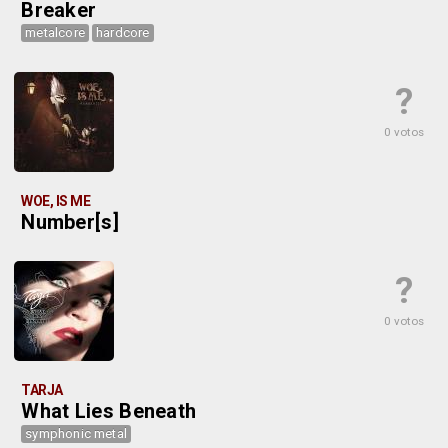
Breaker
metalcore
hardcore
?
0 votos
WOE, IS ME
Number[s]
?
0 votos
TARJA
What Lies Beneath
symphonic metal