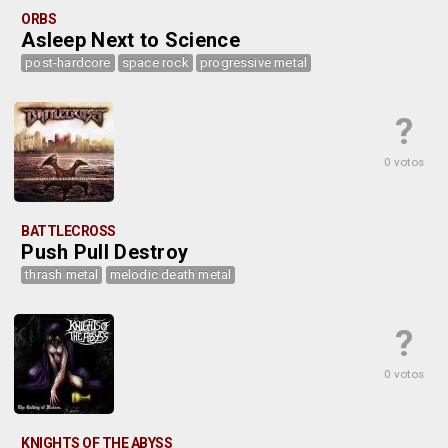
ORBS
Asleep Next to Science
post-hardcore
space rock
progressive metal
?
0 votos
BATTLECROSS
Push Pull Destroy
thrash metal
melodic death metal
?
0 votos
KNIGHTS OF THE ABYSS