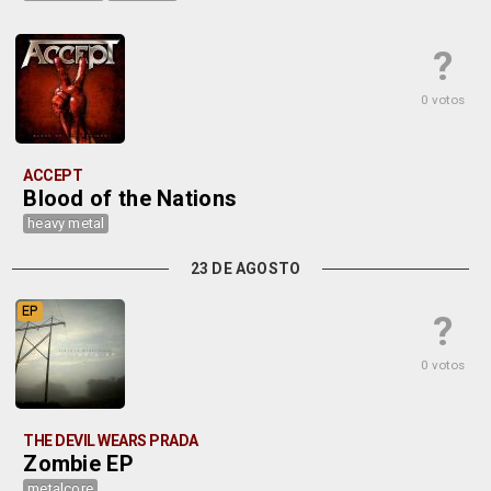
?
0 votos
ACCEPT
Blood of the Nations
heavy metal
23 DE AGOSTO
EP
?
0 votos
THE DEVIL WEARS PRADA
Zombie EP
metalcore