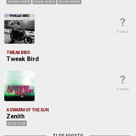
stoner metal
heavy metal
doom metal
?
0 votos
TWEAK BIRD
Tweak Bird
?
0 votos
A SWARM OF THE SUN
Zenith
post-rock
31 DE AGOSTO