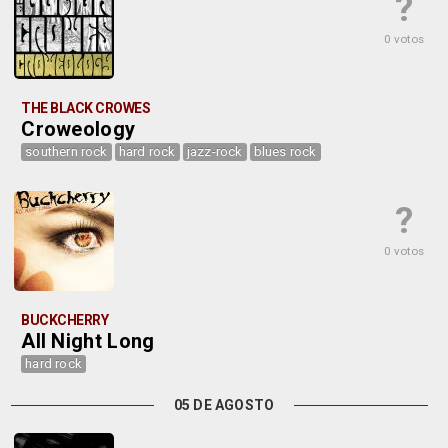
?
0 votos
THE BLACK CROWES
Croweology
southern rock
hard rock
jazz-rock
blues rock
?
0 votos
BUCKCHERRY
All Night Long
hard rock
05 DE AGOSTO