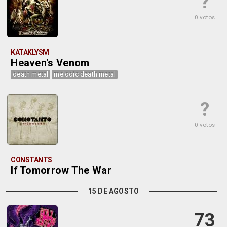
?
0 votos
KATAKLYSM
Heaven's Venom
death metal
melodic death metal
?
0 votos
CONSTANTS
If Tomorrow The War
15 DE AGOSTO
73