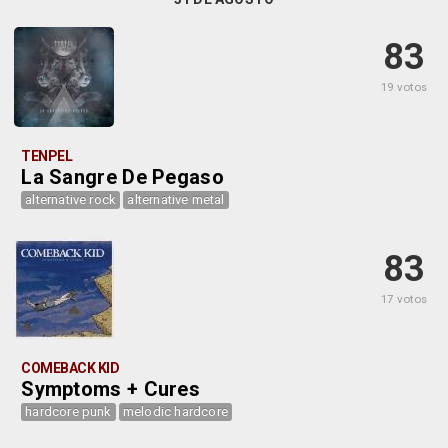
83
19 votos
TENPEL
La Sangre De Pegaso
alternative rock
alternative metal
83
17 votos
COMEBACK KID
Symptoms + Cures
hardcore punk
melodic hardcore