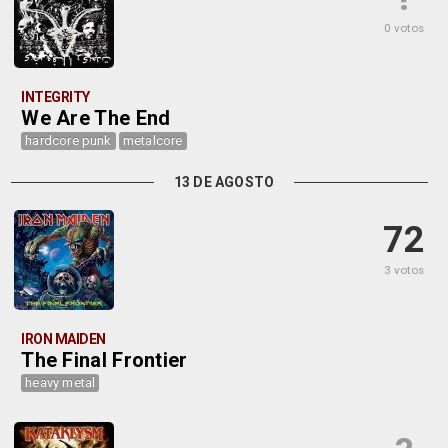
0 votos
INTEGRITY
We Are The End
hardcore punk
metalcore
13 DE AGOSTO
72
3 votos
IRON MAIDEN
The Final Frontier
heavy metal