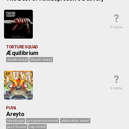
?
0 votos
TORTURE SQUAD
Æquilibrium
death metal
thrash metal
EP
?
0 votos
PUYA
Areyto
mestizaje
progressive metal
alternative metal
jazz fusion
rap metal