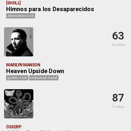
[SHOLL]
Himnos para los Desaparecidos
alternative rock
63
10 votos
MARILYN MANSON
Heaven Upside Down
gothic rock
industrial metal
87
7 votos
ÓSSERP