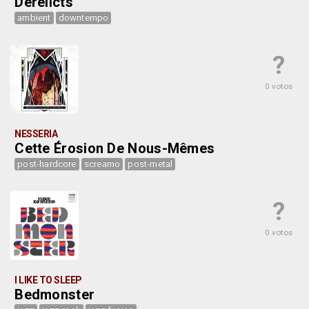
Derelicts
ambient
downtempo
?
0 votos
NESSERIA
Cette Érosion De Nous-Mêmes
post-hardcore
screamo
post-metal
?
0 votos
I LIKE TO SLEEP
Bedmonster