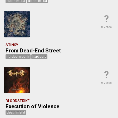
death metal
doom metal
?
0 votos
STINKY
From Dead-End Street
hardcore punk
hardcore
?
0 votos
BLOODSTRIKE
Execution of Violence
death metal