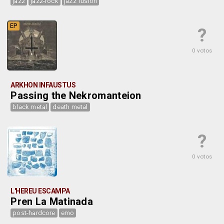
jazz
jazz-rock
jazz fusion
EP
?
0 votos
ARKHON INFAUSTUS
Passing the Nekromanteion
black metal
death metal
?
0 votos
L'HEREU ESCAMPA
Pren La Matinada
post-hardcore
emo