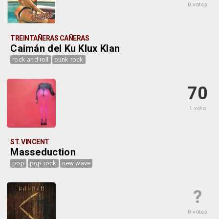
0 votos
TREINTAÑERAS CAÑERAS
Caimán del Ku Klux Klan
rock and roll
punk rock
70
1 voto
ST. VINCENT
Masseduction
pop
pop rock
new wave
?
0 votos