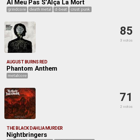
Al Meu Pas S’Alça La Mort
grindcore
death metal
d-beat
crust punk
85
3 votos
AUGUST BURNS RED
Phantom Anthem
metalcore
71
2 votos
THE BLACK DAHLIA MURDER
Nightbringers