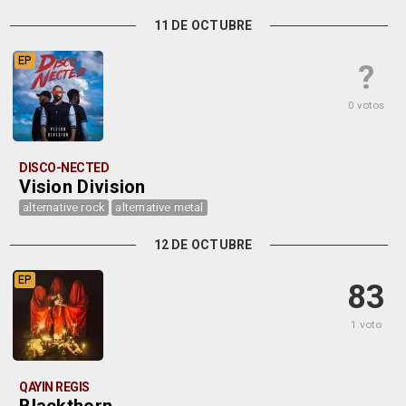
11 DE OCTUBRE
EP
?
0 votos
DISCO-NECTED
Vision Division
alternative rock
alternative metal
12 DE OCTUBRE
EP
83
1 voto
QAYIN REGIS