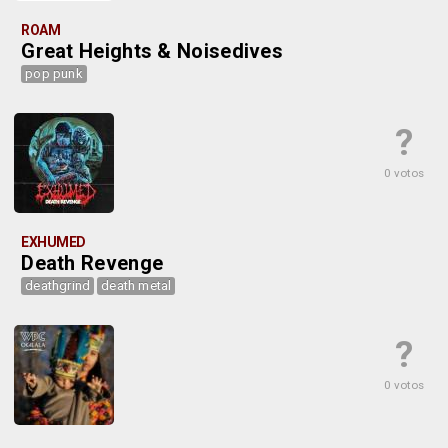
ROAM
Great Heights & Noisedives
pop punk
?
0 votos
EXHUMED
Death Revenge
deathgrind
death metal
?
0 votos