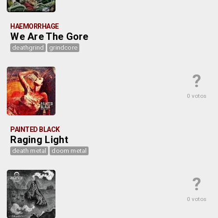
HAEMORRHAGE
We Are The Gore
deathgrind
grindcore
?
0 votos
PAINTED BLACK
Raging Light
death metal
doom metal
?
0 votos