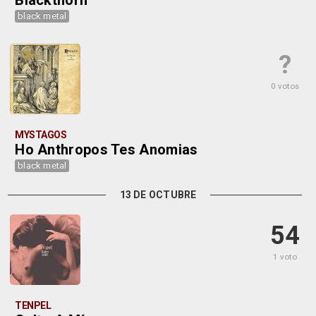
Blackthorn
black metal
?
0 votos
MYSTAGOS
Ho Anthropos Tes Anomias
black metal
13 DE OCTUBRE
54
1 voto
TENPEL