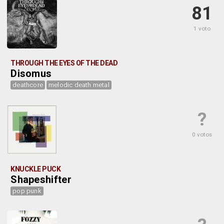
81
1 voto
THROUGH THE EYES OF THE DEAD
Disomus
deathcore
melodic death metal
?
0 votos
KNUCKLE PUCK
Shapeshifter
pop punk