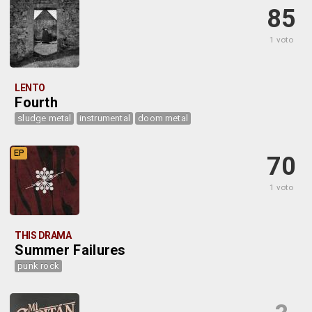
85
1 voto
LENTO
Fourth
sludge metal
instrumental
doom metal
EP
70
1 voto
THIS DRAMA
Summer Failures
punk rock