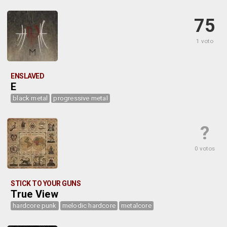
75
1 voto
ENSLAVED
E
black metal
progressive metal
?
0 votos
STICK TO YOUR GUNS
True View
hardcore punk
melodic hardcore
metalcore