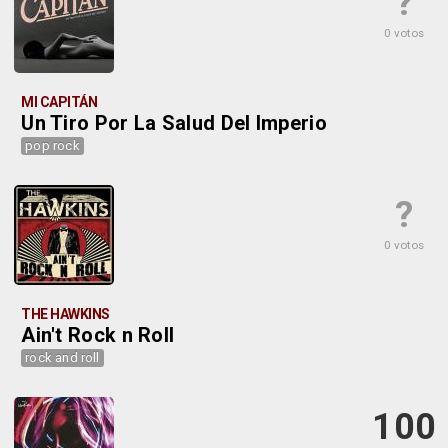
?
0 votos
MI CAPITÁN
Un Tiro Por La Salud Del Imperio
pop rock
?
0 votos
THE HAWKINS
Ain't Rock n Roll
rock and roll
100