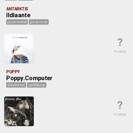
ANTARKTIS
Ildlaante
post-metal
post-rock
?
0 votos
POPPY
Poppy.Computer
electronic
synthpop
?
0 votos