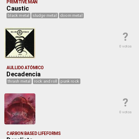
PRIMITIVE MAN
Caustic
black metal
sludge metal
doom metal
?
0 votos
AULLIDO ATÓMICO
Decadencia
thrash metal
rock and roll
punk rock
?
0 votos
CARBON BASED LIFEFORMS