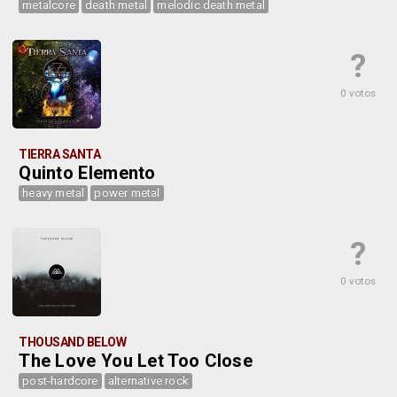
metalcore
death metal
melodic death metal
?
0 votos
TIERRA SANTA
Quinto Elemento
heavy metal
power metal
?
0 votos
THOUSAND BELOW
The Love You Let Too Close
post-hardcore
alternative rock