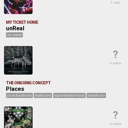
1 voto
MY TICKET HOME
unReal
nu metal
?
0 votos
THE ONGOING CONCEPT
Places
post-hardcore
mathcore
experimental rock
metalcore
?
0 votos