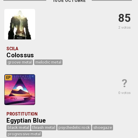
10 DE OCTUBRE
85
2 votos
SCILA
Colossus
groove metal
melodic metal
EP
?
0 votos
PROSTITUTION
Egyptian Blue
black metal
thrash metal
psychedelic rock
shoegaze
progressive metal