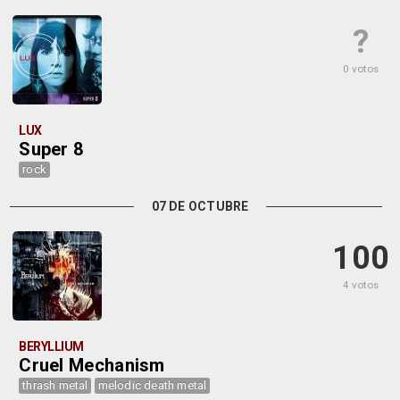
?
0 votos
LUX
Super 8
rock
07 DE OCTUBRE
100
4 votos
BERYLLIUM
Cruel Mechanism
thrash metal
melodic death metal