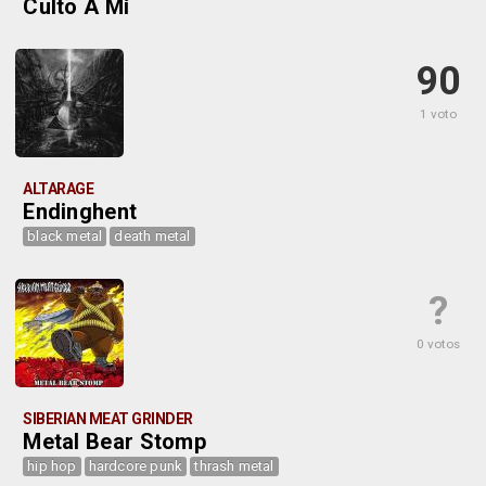
Culto A Mí
90
1 voto
ALTARAGE
Endinghent
black metal
death metal
?
0 votos
SIBERIAN MEAT GRINDER
Metal Bear Stomp
hip hop
hardcore punk
thrash metal