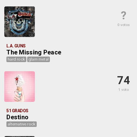
?
0 votos
L.A. GUNS
The Missing Peace
hard rock
glam metal
74
1 voto
51 GRADOS
Destino
alternative rock