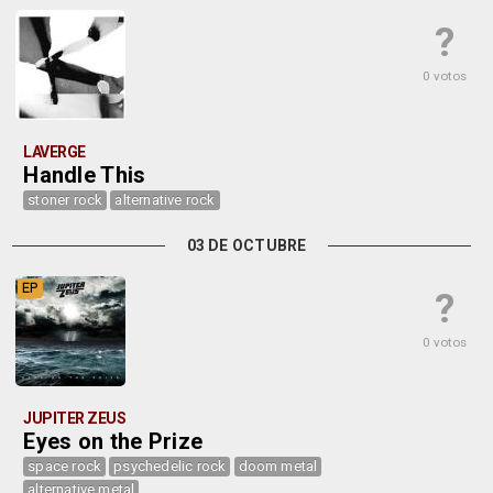
?
0 votos
LAVERGE
Handle This
stoner rock
alternative rock
03 DE OCTUBRE
EP
?
0 votos
JUPITER ZEUS
Eyes on the Prize
space rock
psychedelic rock
doom metal
alternative metal