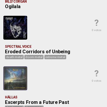
BILLY CORGAN
Ogilala
?
0 votos
SPECTRAL VOICE
Eroded Corridors of Unbeing
death metal
doom metal
extreme metal
?
0 votos
HÄLLAS
Excerpts From a Future Past