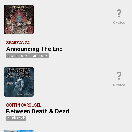
?
0 votos
SPARZANZA
Announcing The End
stoner rock
hard rock
?
0 votos
COFFIN CAROUSEL
Between Death & Dead
punk rock