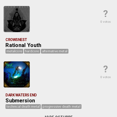
?
0 votos
CROWSNEST
Rational Youth
metalcore
hardcore
alternative metal
?
0 votos
DARK WATERS END
Submersion
technical death metal
progressive death metal