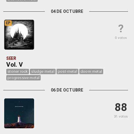
04 DE OCTUBRE
EP
?
0 votos
SEER
Vol. V
stoner rock
sludge metal
post-metal
doom metal
progressive metal
06 DE OCTUBRE
88
31 votos