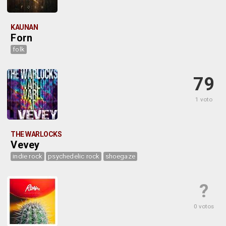
KAUNAN
Forn
folk
79
1 voto
THE WARLOCKS
Vevey
indie rock
psychedelic rock
shoegaze
?
0 votos