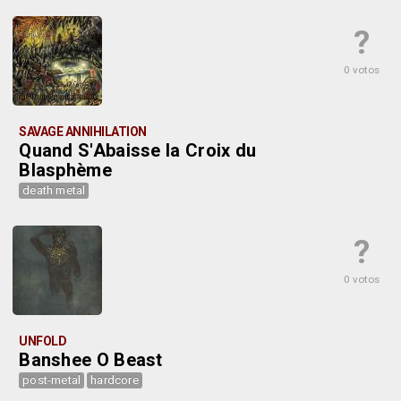
?
0 votos
SAVAGE ANNIHILATION
Quand S'Abaisse la Croix du
Blasphème
death metal
?
0 votos
UNFOLD
Banshee O Beast
post-metal
hardcore