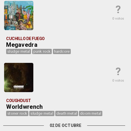
?
0 votos
CUCHILLO DE FUEGO
Megavedra
sludge metal
punk rock
hardcore
?
0 votos
COUGHDUST
Worldwrench
stoner rock
sludge metal
death metal
doom metal
02 DE OCTUBRE