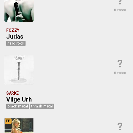
?
0 votos
FOZZY
Judas
hard rock
?
0 votos
SARKE
Viige Urh
black metal
thrash metal
EP
?