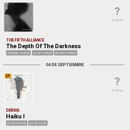
?
0 votos
THE FIFTH ALLIANCE
The Depth Of The Darkness
sludge metal
post-metal
doom metal
06 DE SEPTIEMBRE
EP
?
0 votos
DERIVA
Haiku I
post-metal
post-rock