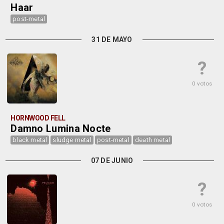
Haar
post-metal
31 DE MAYO
?
0 votos
HORNWOOD FELL
Damno Lumina Nocte
black metal
sludge metal
post-metal
death metal
07 DE JUNIO
?
0 votos