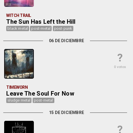
WITCH TRAIL
The Sun Has Left the Hill
black metal
post-metal
post-punk
06 DE DICIEMBRE
?
0 votos
TIMEWORN
Leave The Soul For Now
sludge metal
post-metal
15 DE DICIEMBRE
?