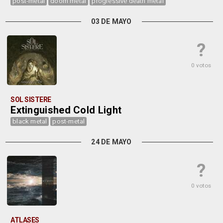
post-metal
doom metal
progressive death metal
03 DE MAYO
?
0 votos
SOL SISTERE
Extinguished Cold Light
black metal
post-metal
24 DE MAYO
?
0 votos
ATLASES