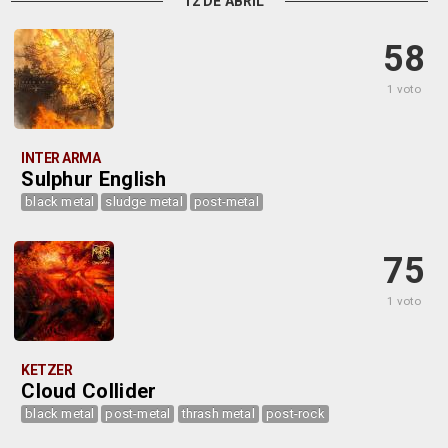
12 DE ABRIL
58
1 voto
INTER ARMA
Sulphur English
black metal
sludge metal
post-metal
75
1 voto
KETZER
Cloud Collider
black metal
post-metal
thrash metal
post-rock