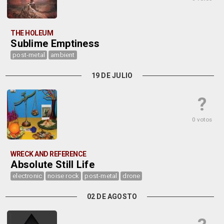
THE HOLEUM
Sublime Emptiness
post-metal
ambient
19 DE JULIO
?
0 votos
WRECK AND REFERENCE
Absolute Still Life
electronic
noise rock
post-metal
drone
02 DE AGOSTO