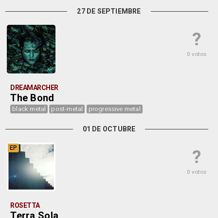
27 DE SEPTIEMBRE
?
0 votos
DREAMARCHER
The Bond
black metal
post-metal
progressive metal
01 DE OCTUBRE
EP
?
0 votos
ROSETTA
Terra Sola