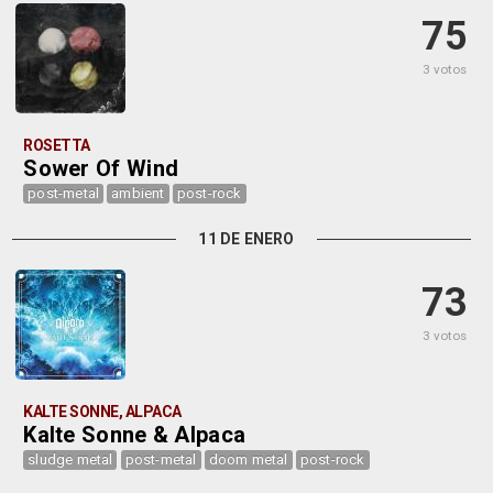
75
3 votos
ROSETTA
Sower Of Wind
post-metal
ambient
post-rock
11 DE ENERO
73
3 votos
KALTE SONNE, ALPACA
Kalte Sonne & Alpaca
sludge metal
post-metal
doom metal
post-rock