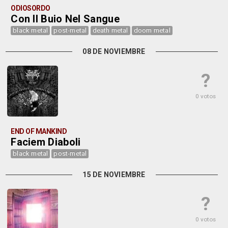
ODIOSORDO
Con Il Buio Nel Sangue
black metal
post-metal
death metal
doom metal
08 DE NOVIEMBRE
?
0 votos
END OF MANKIND
Faciem Diaboli
black metal
post-metal
15 DE NOVIEMBRE
?
0 votos