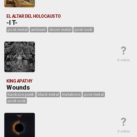
EL ALTAR DEL HOLOCAUSTO
-I T-
post-metal
ambient
doom metal
post-rock
?
0 votos
KING APATHY
Wounds
hardcore punk
black metal
metalcore
post-metal
post-rock
?
0 votos