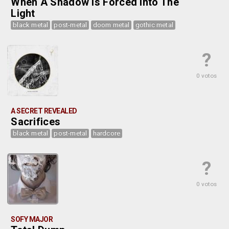
When A Shadow Is Forced Into The
Light
black metal
post-metal
doom metal
gothic metal
?
0 votos
A SECRET REVEALED
Sacrifices
black metal
post-metal
hardcore
?
0 votos
SOFY MAJOR