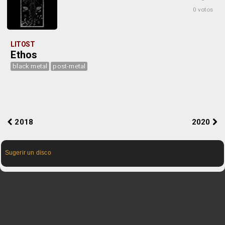
0 votos
LITOST
Ethos
black metal
post-metal
2018
2020
Sugerir un disco