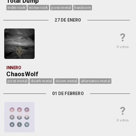
Total Dump
indie rock
noise rock
post-metal
hardcore
27 DE ENERO
?
0 votos
INNERO
ChaosWolf
post-metal
death metal
doom metal
alternative metal
01 DE FEBRERO
?
0 votos