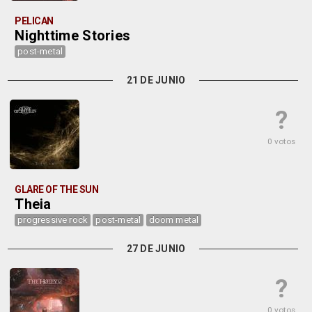
PELICAN
Nighttime Stories
post-metal
21 DE JUNIO
?
0 votos
GLARE OF THE SUN
Theia
progressive rock
post-metal
doom metal
27 DE JUNIO
?
0 votos