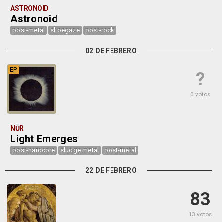
ASTRONOID
Astronoid
post-metal
shoegaze
post-rock
02 DE FEBRERO
EP
?
0 votos
NŪR
Light Emerges
post-hardcore
sludge metal
post-metal
22 DE FEBRERO
83
13 votos