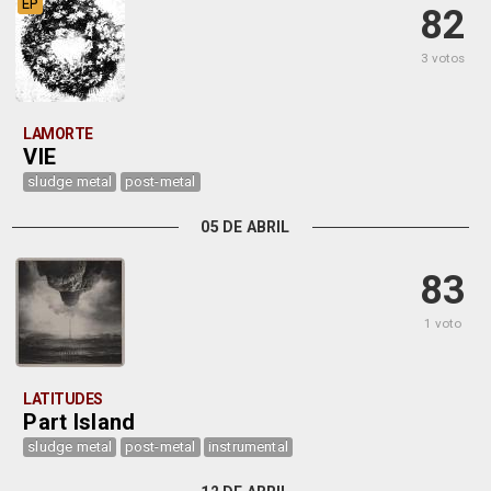
EP
82
3 votos
LAMORTE
VIE
sludge metal
post-metal
05 DE ABRIL
83
1 voto
LATITUDES
Part Island
sludge metal
post-metal
instrumental