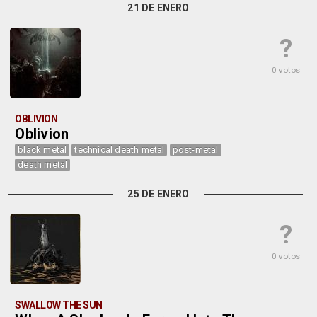
21 DE ENERO
?
0 votos
OBLIVION
Oblivion
black metal
technical death metal
post-metal
death metal
25 DE ENERO
?
0 votos
SWALLOW THE SUN