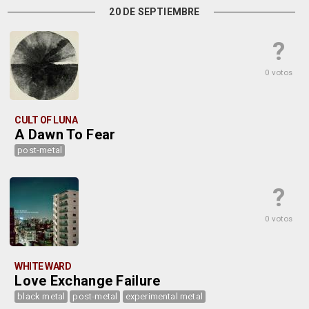
20 DE SEPTIEMBRE
?
0 votos
CULT OF LUNA
A Dawn To Fear
post-metal
?
0 votos
WHITE WARD
Love Exchange Failure
black metal
post-metal
experimental metal