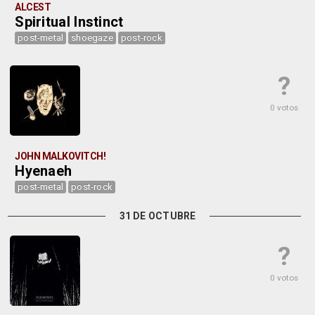
ALCEST
Spiritual Instinct
post-metal
shoegaze
post-rock
?
0 votos
JOHN MALKOVITCH!
Hyenaeh
post-metal
post-rock
31 DE OCTUBRE
?
0 votos