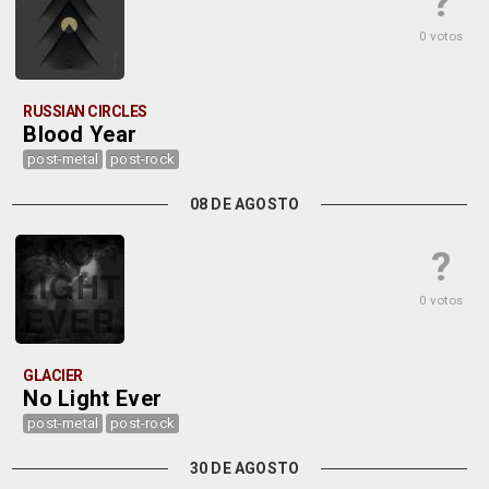
?
0 votos
RUSSIAN CIRCLES
Blood Year
post-metal
post-rock
08 DE AGOSTO
?
0 votos
GLACIER
No Light Ever
post-metal
post-rock
30 DE AGOSTO