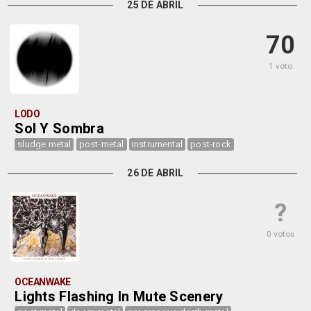
25 DE ABRIL
70
1 voto
LODO
Sol Y Sombra
sludge metal
post-metal
instrumental
post-rock
26 DE ABRIL
?
0 votos
OCEANWAKE
Lights Flashing In Mute Scenery