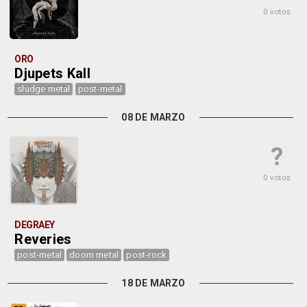
0 votos
ORO
Djupets Kall
sludge metal
post-metal
08 DE MARZO
?
0 votos
DEGRAEY
Reveries
post-metal
doom metal
post-rock
18 DE MARZO