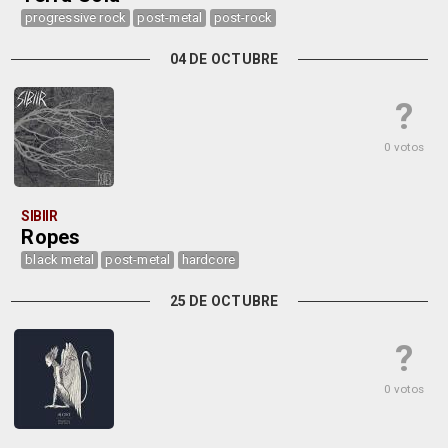
progressive rock
post-metal
post-rock
04 DE OCTUBRE
?
0 votos
SIBIIR
Ropes
black metal
post-metal
hardcore
25 DE OCTUBRE
?
0 votos