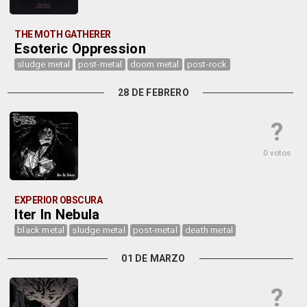
THE MOTH GATHERER
Esoteric Oppression
sludge metal
post-metal
doom metal
post-rock
28 DE FEBRERO
?
0 votos
EXPERIOR OBSCURA
Iter In Nebula
black metal
sludge metal
post-metal
death metal
01 DE MARZO
?