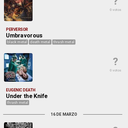
?
0 votos
PERVERSOR
Umbravorous
black metal
death metal
thrash metal
?
0 votos
EUGENIC DEATH
Under the Knife
thrash metal
16 DE MARZO