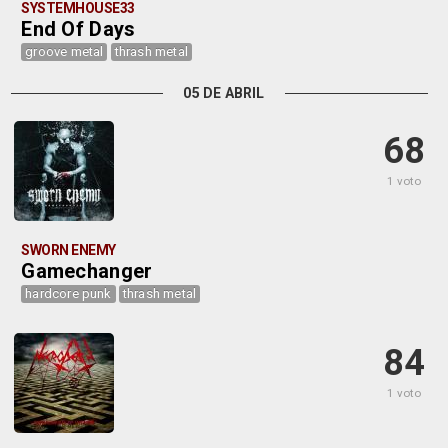
SYSTEMHOUSE33
End Of Days
groove metal
thrash metal
05 DE ABRIL
68
1 voto
SWORN ENEMY
Gamechanger
hardcore punk
thrash metal
84
1 voto