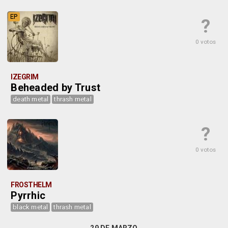
EP
?
0 votos
IZEGRIM
Beheaded by Trust
death metal
thrash metal
?
0 votos
FROSTHELM
Pyrrhic
black metal
thrash metal