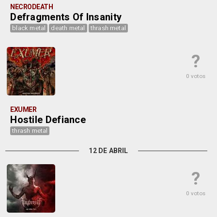
NECRODEATH
Defragments Of Insanity
black metal
death metal
thrash metal
?
0 votos
EXUMER
Hostile Defiance
thrash metal
12 DE ABRIL
?
0 votos