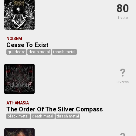
80
1 voto
NOISEM
Cease To Exist
grindcore
death metal
thrash metal
?
0 votos
ATHANASIA
The Order Of The Silver Compass
black metal
death metal
thrash metal