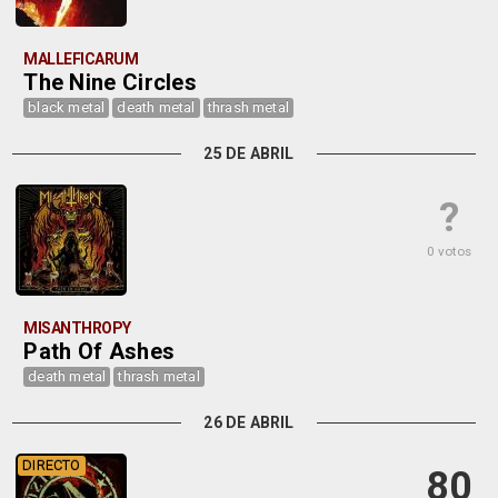
MALLEFICARUM
The Nine Circles
black metal
death metal
thrash metal
25 DE ABRIL
?
0 votos
MISANTHROPY
Path Of Ashes
death metal
thrash metal
26 DE ABRIL
DIRECTO
80