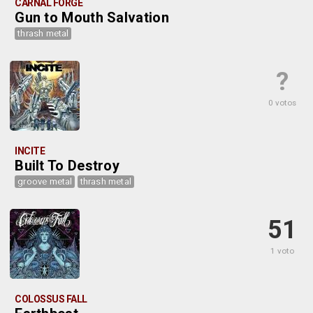
CARNAL FORGE
Gun to Mouth Salvation
thrash metal
?
0 votos
INCITE
Built To Destroy
groove metal
thrash metal
51
1 voto
COLOSSUS FALL