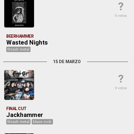
?
0 votos
BEERHAMMER
Wasted Nights
thrash metal
15 DE MARZO
?
0 votos
FINAL CUT
Jackhammer
thrash metal
blues rock