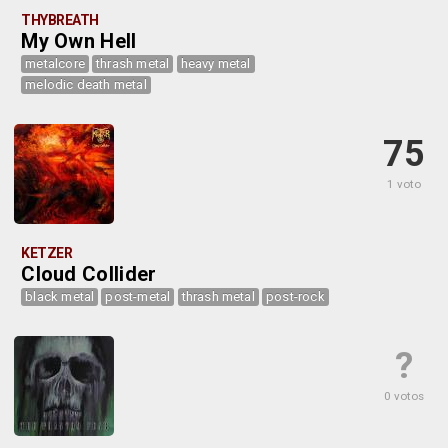
THYBREATH
My Own Hell
metalcore
thrash metal
heavy metal
melodic death metal
75
1 voto
KETZER
Cloud Collider
black metal
post-metal
thrash metal
post-rock
?
0 votos