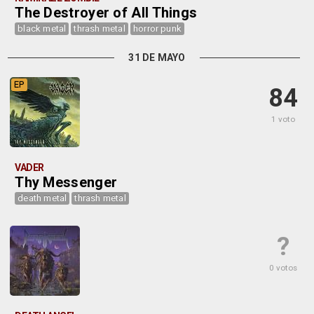
The Destroyer of All Things
black metal
thrash metal
horror punk
31 DE MAYO
EP
84
1 voto
VADER
Thy Messenger
death metal
thrash metal
?
0 votos