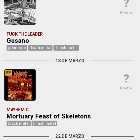
?
0 votos
FUCK THE LEADER
Gusano
grindcore
death metal
thrash metal
18 DE MARZO
EP
?
0 votos
MAYHEMIC
Mortuary Feast of Skeletons
black metal
thrash metal
22 DE MARZO