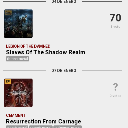
04 DE ENERO
70
1 voto
LEGION OF THE DAMNED
Slaves Of The Shadow Realm
thrash metal
07 DE ENERO
EP
?
0 votos
CEMMENT
Resurrection From Carnage
death metal
thrash metal
industrial metal