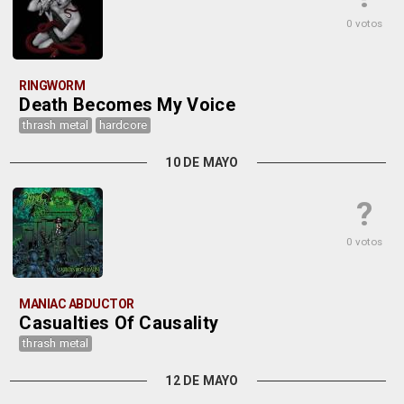
0 votos
RINGWORM
Death Becomes My Voice
thrash metal
hardcore
10 DE MAYO
?
0 votos
MANIAC ABDUCTOR
Casualties Of Causality
thrash metal
12 DE MAYO