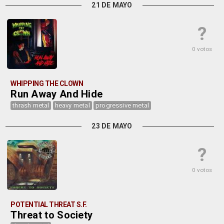
21 DE MAYO
?
0 votos
WHIPPING THE CLOWN
Run Away And Hide
thrash metal
heavy metal
progressive metal
23 DE MAYO
?
0 votos
POTENTIAL THREAT S.F.
Threat to Society