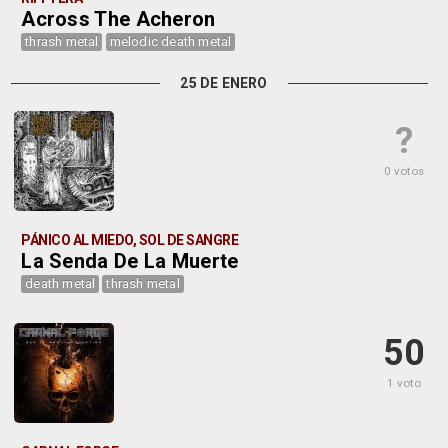
Across The Acheron
thrash metal
melodic death metal
25 DE ENERO
?
0 votos
PÁNICO AL MIEDO, SOL DE SANGRE
La Senda De La Muerte
death metal
thrash metal
50
1 voto