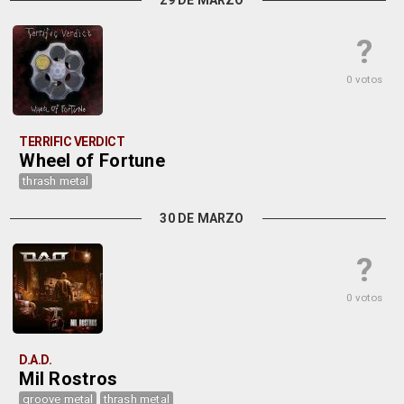
29 DE MARZO
?
0 votos
TERRIFIC VERDICT
Wheel of Fortune
thrash metal
30 DE MARZO
?
0 votos
D.A.D.
Mil Rostros
groove metal
thrash metal