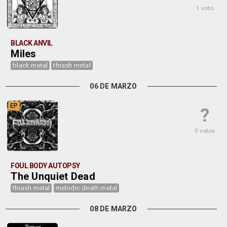
1 voto
BLACK ANVIL
Miles
black metal
thrash metal
06 DE MARZO
EP
?
0 votos
FOUL BODY AUTOPSY
The Unquiet Dead
thrash metal
melodic death metal
08 DE MARZO