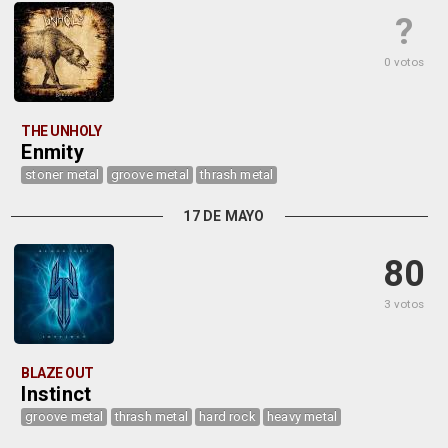
?
0 votos
THE UNHOLY
Enmity
stoner metal
groove metal
thrash metal
17 DE MAYO
80
3 votos
BLAZE OUT
Instinct
groove metal
thrash metal
hard rock
heavy metal