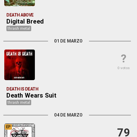
DEATH ABOVE
Digital Breed
thrash metal
01 DE MARZO
?
0 votos
DEATH IS DEATH
Death Wears Suit
thrash metal
04 DE MARZO
EP
79