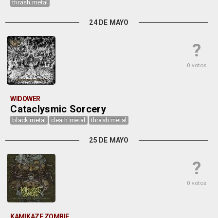
thrash metal
24 DE MAYO
?
0 votos
WIDOWER
Cataclysmic Sorcery
black metal
death metal
thrash metal
25 DE MAYO
?
0 votos
KAMIKAZE ZOMBIE