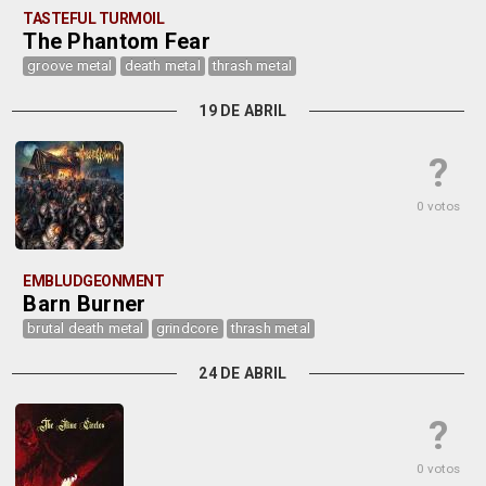
TASTEFUL TURMOIL
The Phantom Fear
groove metal
death metal
thrash metal
19 DE ABRIL
?
0 votos
EMBLUDGEONMENT
Barn Burner
brutal death metal
grindcore
thrash metal
24 DE ABRIL
?
0 votos