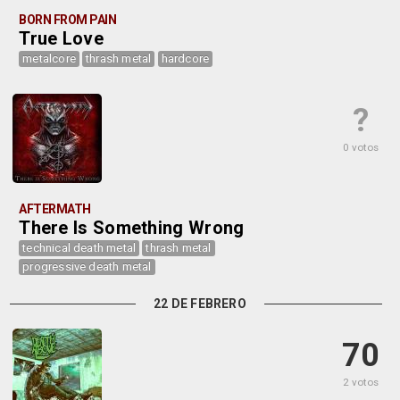
BORN FROM PAIN
True Love
metalcore
thrash metal
hardcore
?
0 votos
AFTERMATH
There Is Something Wrong
technical death metal
thrash metal
progressive death metal
22 DE FEBRERO
70
2 votos