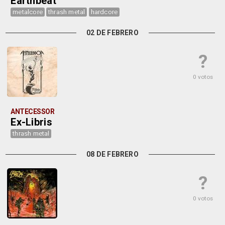
Earthbeat
metalcore
thrash metal
hardcore
02 DE FEBRERO
?
0 votos
ANTECESSOR
Ex-Libris
thrash metal
08 DE FEBRERO
?
0 votos