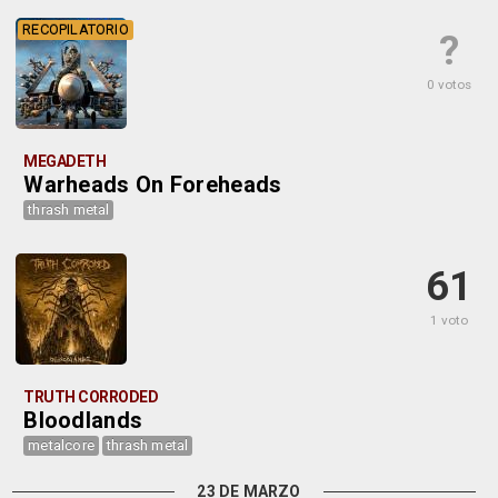
RECOPILATORIO
?
0 votos
MEGADETH
Warheads On Foreheads
thrash metal
61
1 voto
TRUTH CORRODED
Bloodlands
metalcore
thrash metal
23 DE MARZO