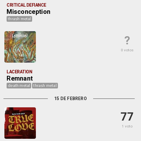
CRITICAL DEFIANCE
Misconception
thrash metal
?
0 votos
LACERATION
Remnant
death metal
thrash metal
15 DE FEBRERO
77
1 voto