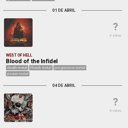
01 DE ABRIL
?
0 votos
WEST OF HELL
Blood of the Infidel
death metal
thrash metal
progressive metal
power metal
04 DE ABRIL
?
0 votos