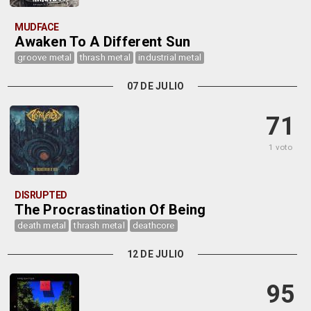
MUDFACE
Awaken To A Different Sun
groove metal
thrash metal
industrial metal
07 DE JULIO
71
1 voto
DISRUPTED
The Procrastination Of Being
death metal
thrash metal
deathcore
12 DE JULIO
95