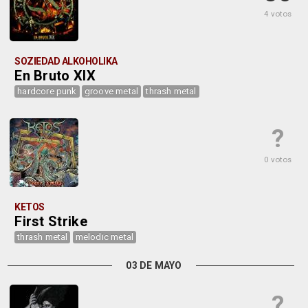
4 votos
SOZIEDAD ALKOHOLIKA
En Bruto XIX
hardcore punk
groove metal
thrash metal
?
0 votos
KETOS
First Strike
thrash metal
melodic metal
03 DE MAYO
?