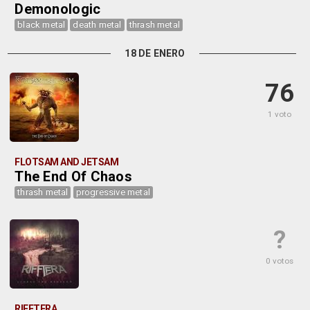
Demonologic
black metal
death metal
thrash metal
18 DE ENERO
76
1 voto
FLOTSAM AND JETSAM
The End Of Chaos
thrash metal
progressive metal
?
0 votos
RIFFTERA