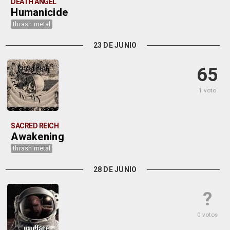
DEATH ANGEL
Humanicide
thrash metal
23 DE JUNIO
65
1 voto
SACRED REICH
Awakening
thrash metal
28 DE JUNIO
?
0 votos