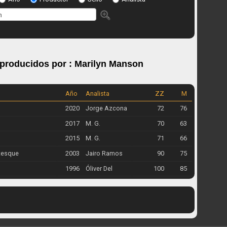
 producidos por :
Marilyn Manson
Año
Analista
ZZ
M
2020
Jorge Azcona
72
76
2017
M. G.
70
63
2015
M. G.
71
66
tesque
2003
Jairo Ramos
90
75
1996
Óliver Del
100
85