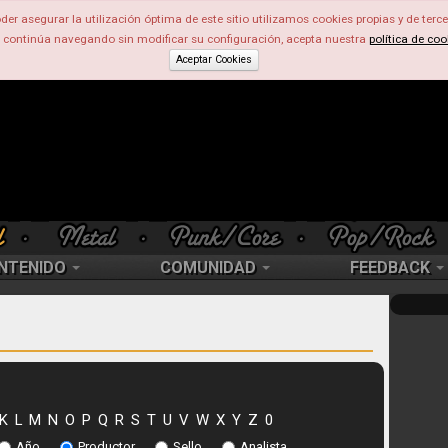
der asegurar la utilización óptima de este sitio utilizamos cookies propias y de terce
d continúa navegando sin modificar su configuración, acepta nuestra
política de coo
Aceptar Cookies
NTENIDO
COMUNIDAD
FEEDBACK
K
L
M
N
O
P
Q
R
S
T
U
V
W
X
Y
Z
0
Año
Productor
Sello
Analista