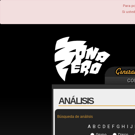
Para po
Si uste
CO
ANÁLISIS
Búsqueda de análisis
A
B
C
D
E
F
G
H
I
J
Grupo
Disco