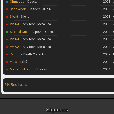
Ohmygod
- Deusx
2003
Shockcode
- In Spite Of It All
2003
Silent
- Silent
2003
VV.AA.
- Mtv Icon: Metallica
2003
Spezial Guest
- Spezial Guest
2003
VV.AA.
- Mtv Icon: Metallica
2003
VV.AA.
- Mtv Icon: Metallica
2003
Rancor
- Death Collector
2002
View
- Tabú
2002
Madelfunk!
- Cocobsession
2001
294 Resultados
Síguenos