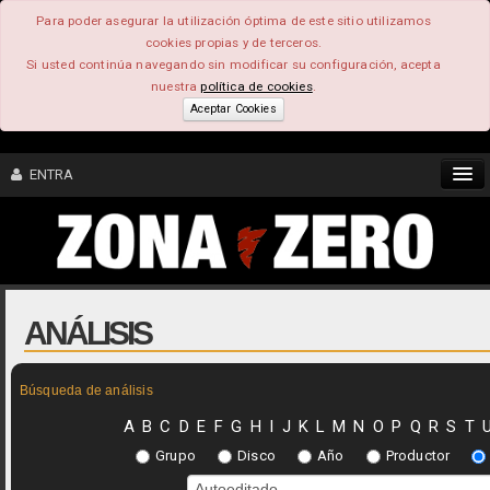
Para poder asegurar la utilización óptima de este sitio utilizamos
cookies propias y de terceros.
Si usted continúa navegando sin modificar su configuración, acepta
nuestra
política de cookies
.
Aceptar Cookies
ENTRA
CONTENIDO
COMUNIDAD
ANÁLISIS
FEEEDBACK
Búsqueda de análisis
FOROS
A
B
C
D
E
F
G
H
I
J
K
L
M
N
O
P
Q
R
S
T
Grupo
Disco
Año
Productor