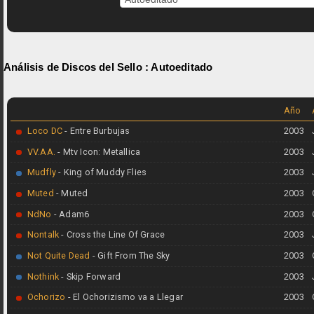
Análisis de Discos del Sello :
Autoeditado
Año
Loco DC
- Entre Burbujas
2003
VV.AA.
- Mtv Icon: Metallica
2003
Mudfly
- King of Muddy Flies
2003
Muted
- Muted
2003
NdNo
- Adam6
2003
Nontalk
- Cross the Line Of Grace
2003
Not Quite Dead
- Gift From The Sky
2003
Nothink
- Skip Forward
2003
Ochorizo
- El Ochorizismo va a Llegar
2003